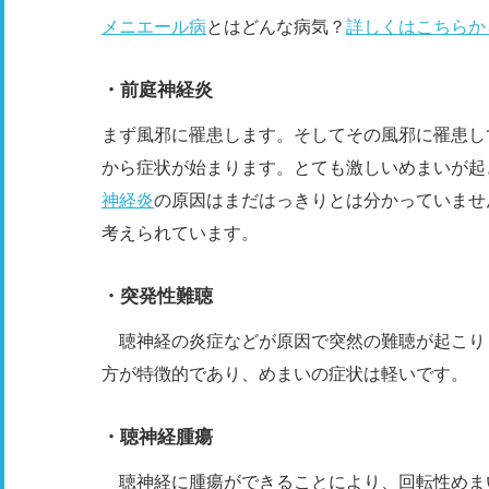
メニエール病
とはどんな病気？
詳しくはこちらか
・前庭神経炎
まず風邪に罹患します。そしてその風邪に罹患し
から症状が始まります。とても激しいめまいが起
神経炎
の原因はまだはっきりとは分かっていませ
考えられています。
・突発性難聴
聴神経の炎症などが原因で突然の難聴が起こり
方が特徴的であり、めまいの症状は軽いです。
・聴神経腫瘍
聴神経に腫瘍ができることにより、回転性めま