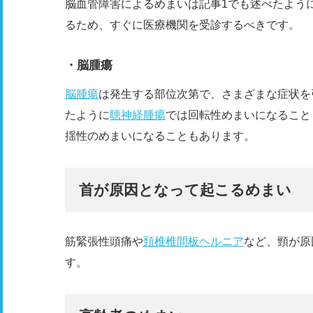
脳血管障害によるめまいは記事1でも述べたよう
るため、すぐに医療機関を受診するべきです。
・脳腫瘍
脳腫瘍
は発生する部位次第で、さまざまな症状を
たように
聴神経腫瘍
では回転性めまいになること
揺性のめまいになることもあります。
首が原因となって起こるめまい
筋緊張性頭痛や
頚椎椎間板ヘルニア
など、頸が原
す。