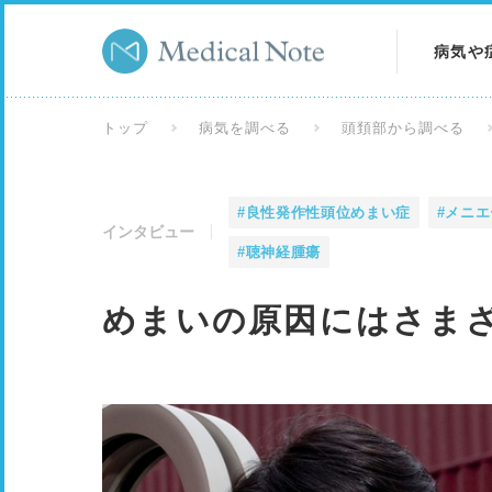
病気や
病気を
トップ
病気を調べる
頭頚部から調べる
症状を
#良性発作性頭位めまい症
#メニ
検査を
インタビュー
#聴神経腫瘍
めまいの原因にはさま