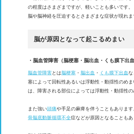
の程度はさまざまですが、軽いことも多いです。
脳や脳神経を圧迫するとさまざまな症状が現れま
脳が原因となって起こるめまい
・脳血管障害（脳梗塞・脳出血・くも膜下出
脳血管障害
とは
脳梗塞
・
脳出血
・
くも膜下出血
な
塞によって回転性あるいは浮動性・動揺性のめま
は、障害される部位によっては浮動性・動揺性の
また強い
頭痛
や手足の麻痺を伴うこともあります
骨脳底動脈循環不全
症などが原因となることもあ