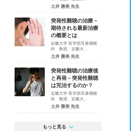
土井 勝美 先生
突発性難聴の治療－
期待される最新治療
の概要とは
近畿大学 医学部耳鼻咽喉
科 教授、近畿大...
土井 勝美 先生
突発性難聴の治療後
と再発－突発性難聴
は完治するのか？
近畿大学 医学部耳鼻咽喉
科 教授、近畿大...
土井 勝美 先生
もっと見る