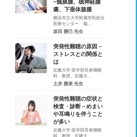
−髄膜腫、聴神経腫
瘍、下垂体腺腫
横浜市立大学附属市民総合
医療センター 脳...
坂田 勝巳 先生
突発性難聴の原因－
ストレスとの関係と
は
近畿大学 医学部耳鼻咽喉
科 教授、近畿大...
土井 勝美 先生
突発性難聴の症状と
検査・診断－めまい
や耳鳴りを伴うこと
が多い
近畿大学 医学部耳鼻咽喉
科 教授、近畿大...