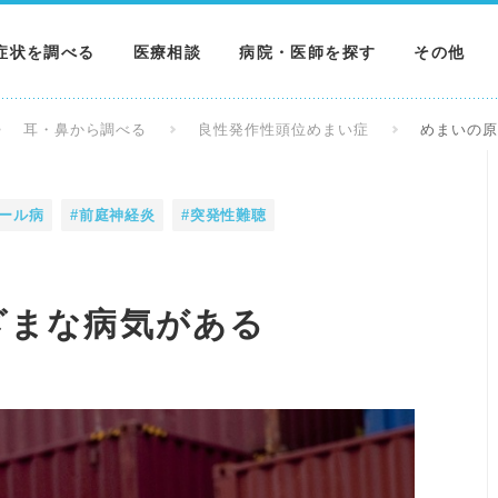
症状を調べる
医療相談
病院・医師を探す
その他
調べる
病院を探す
MNニュー
耳・鼻から調べる
良性発作性頭位めまい症
めまいの
調べる
医師を探す
NEWS & 
エール病
#前庭神経炎
#突発性難聴
調べる
ざまな病気がある