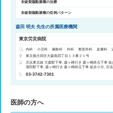
未破裂脳動脈瘤の治療
未破裂脳動脈瘤の症例パターン
森田 明夫 先生の所属医療機関
東京労災病院
内科
小児科
麻酔科
外科
整形外科
皮膚科
精神科・神経科
形成外科
脳神経外科
眼科
東京都大田区大森南四丁目１３番２１号
リテーション
循環器科
神経内科
放射線科
臨
京浜東北線 大森駅下車
森ヶ崎行き 森ヶ崎終点下車 徒
蒲田駅下車
森ヶ崎行き 森ヶ崎終点下車 徒歩０分
京浜
下車
森ヶ崎行き 森ヶ崎終点下車 徒歩０分
03-3742-7301
医師の方へ