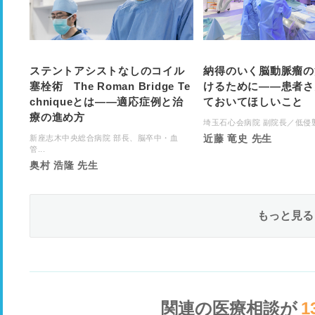
ステントアシストなしのコイル
納得のいく脳動脈瘤の
塞栓術 The Roman Bridge Te
けるために――患者さ
chniqueとは――適応症例と治
ておいてほしいこと
療の進め方
埼玉石心会病院 副院長／低侵襲脳
近藤 竜史 先生
新座志木中央総合病院 部長、脳卒中・血
管...
奥村 浩隆 先生
もっと見る
関連の医療相談が
1