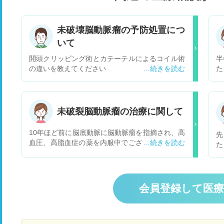
未破壊脳動脈瘤の予防処置につ
いて
開頭クリッピング術とカテーテルによるコイル術
半
の違いを教えてください
た
た
診
た
脈
未破裂脳動脈瘤の治療に関して
因
く
10年ほど前に脳底動脈に脳動脈瘤を指摘され、高
先
年
血圧、高脂血症の薬を内服中でございます。頸部
た
合
の動脈狭窄もあるため、抗凝固剤も内服しており
た
か
ます。 ここ数年で動脈瘤の大きさが２倍くらいに
は
経
なり、現在の大きさは５～６ｍｍです。大きさは
を
と
さほど問題は無いようなのですが、瘤の形が突き
配
会員登録して医
出ている角？のようなものが数カ所あり、それも
も
大きくなっているとのことで、何らかの治療を勧
い
められました。 しかし、動脈瘤の位置が開頭では
確認しにくい位置にある為クリッピングは難し