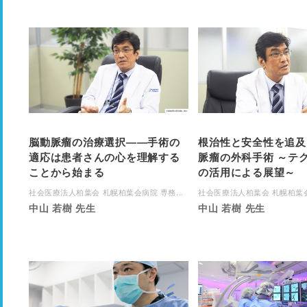
脳動脈瘤の治療選択――手術の
根治性と安全性を追及
適応は患者さんの心を理解する
脈瘤の外科手術 ～テ
ことから始まる
の活用による展望～
社会医療法人柏葉会 札幌柏葉会病院 専務...
社会医療法人柏葉会 札幌柏葉会病
中山 若樹 先生
中山 若樹 先生