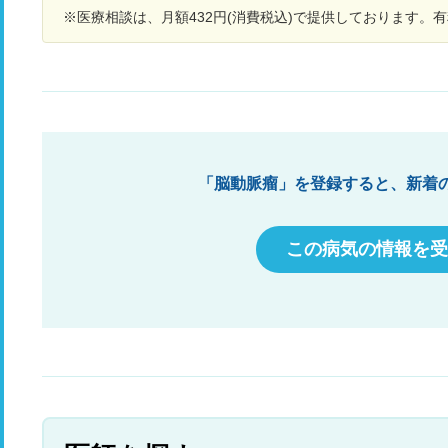
く、コイリングが最も良いだろうと言われまし
※医療相談は、月額432円(消費税込)で提供しております。
た。コイリングに関しても、これ以上ネックが大
きくなったら難しくなるとのことです。 一番問題
なのが、ヨード過敏症があると言うことです。 ４
０年以上前の腎結石の際の造影で、全身に湿疹が
出来、ヨード過敏を指摘されました。そのため、
どこの病院に行っても治療は出来ないと言われて
しまいます。 何か良い方法はないものかと悩んで
おります。 私の叔母が４０歳代でくも膜下出血
「脳動脈瘤」を登録すると、新着
で、母が脳出血で亡くなっていること、高血圧の
持病もあり、時々血圧が２２０以上まで跳ね上が
る事もあるため、何とか治療できたらと願ってお
この病気の情報を受
ります。 何か良い方法があればご教授頂きたく、
ご相談させて頂きました。 よろしくお願いいたし
ます。