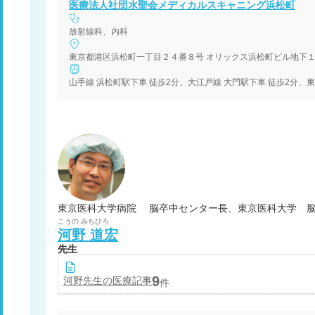
医療法人社団水聖会メディカルスキャニング浜松町
放射線科、内科
東京都港区浜松町一丁目２４番８号 オリックス浜松町ビル地下
山手線 浜松町駅下車 徒歩2分、大江戸線 大門駅下車 徒歩2分、
東京医科大学病院 脳卒中センター長、東京医科大学 脳
こうの
みちひろ
河野
道宏
先生
9
河野
先生の医療記事
件