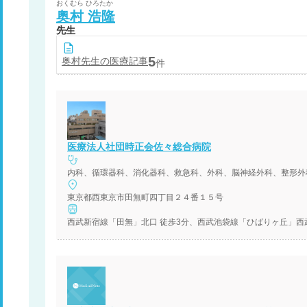
おくむら
ひろたか
奥村
浩隆
先生
5
奥村
先生の医療記事
件
医療法人社団時正会佐々総合病院
東京都西東京市田無町四丁目２４番１５号