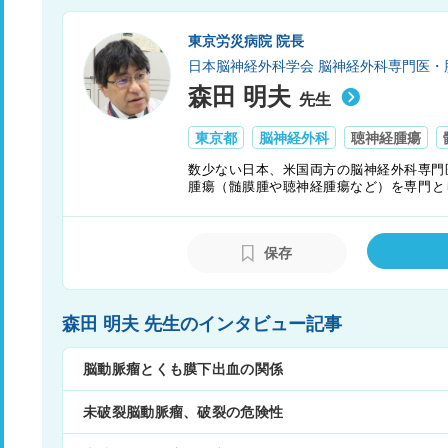
東京労災病院 院長
日本脳神経外科学会 脳神経外科専門医・
森田 明夫
先生
東京都
脳神経外科
聴神経腫瘍
数少ない日本、米国両方の脳神経外科専門
腫瘍（髄膜腫や聴神経腫瘍など）を専門と
った手術は5,000を超える。難病である
プラントや聴神経腫瘍に対するアバスチン
ェリーロボットや術中MRI装置の開発な
保存
組む。研究業績も多数あり、IFは2020年
森田 明夫 先生のインタビュー記事
脳動脈瘤とくも膜下出血の関係
未破裂脳動脈瘤、破裂の危険性