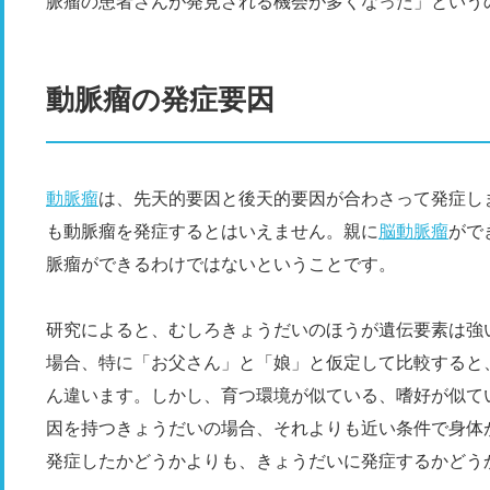
脈瘤の患者さんが発見される機会が多くなった」という
動脈瘤の発症要因
動脈瘤
は、先天的要因と後天的要因が合わさって発症し
も動脈瘤を発症するとはいえません。親に
脳動脈瘤
がで
脈瘤ができるわけではないということです。
研究によると、むしろきょうだいのほうが遺伝要素は強
場合、特に「お父さん」と「娘」と仮定して比較すると
ん違います。しかし、育つ環境が似ている、嗜好が似て
因を持つきょうだいの場合、それよりも近い条件で身体
発症したかどうかよりも、きょうだいに発症するかどう