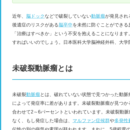
近年、
脳ドック
などで破裂していない
動脈瘤
が発見され
後遺症のリスクがある
脳卒中
を未然に防ぐことができる
「治療はすべきか」という不安を抱えることになります
すればいいのでしょう。日本医科大学脳神経外科、大学
未破裂動脈瘤とは
未破裂
動脈瘤
とは、破れていない状態で見つかった動脈
によって発症率に差があります。未破裂動脈瘤が見つか
合わせて2～6パーセントといわれています。未破裂動脈
なく、もし発症した場合は、
マルファン症候群
や
多発性
伝性の別の病気や素因が疑われます。まれに、5歳程度