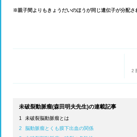
※親子間よりもきょうだいのほうが同じ遺伝子が分配さ
2
未破裂動脈瘤(森田明夫先生)の連載記事
1
未破裂脳動脈瘤とは
2
脳動脈瘤とくも膜下出血の関係