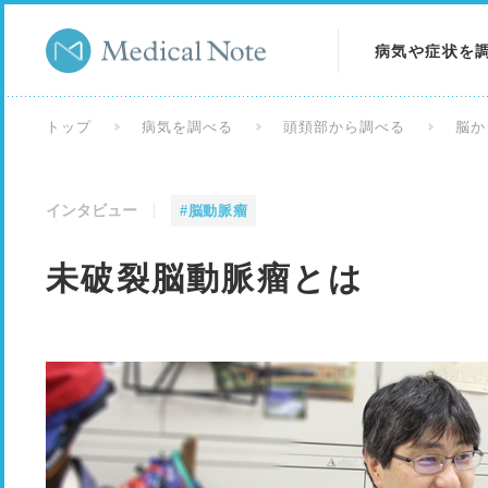
病気や症状を
病気を調べる
トップ
病気を調べる
頭頚部から調べる
脳か
症状を調べる
インタビュー
#脳動脈瘤
検査を調べる
未破裂脳動脈瘤とは