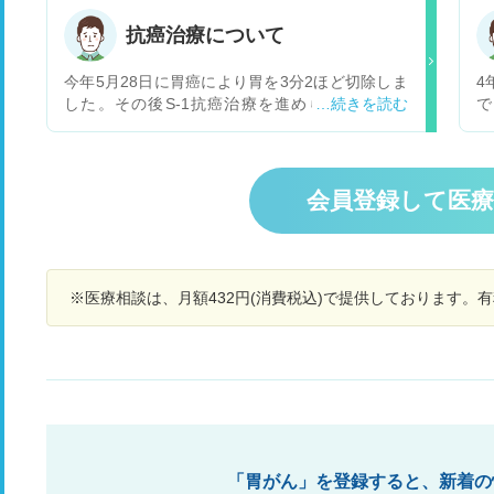
や
ど
抗癌治療について
療
た
今年5月28日に胃癌により胃を3分2ほど切除しま
4
した。その後S-1抗癌治療を進められたのです
で
が、B型肝炎キャリアの為S-1抗癌治療を行う事が
た
出来ませんと言われて未だに抗癌治療が行われず
5
にいます、S-1抗癌治療の他に抗癌治療はござい
て
ませんか？B型肝炎キャリアでもできる抗がん治
す
会員登録して医
療が有りましたら教えていたたけませんか。よろ
しくお願いします
※医療相談は、月額432円(消費税込)で提供しております。
「胃がん」を登録すると、新着の