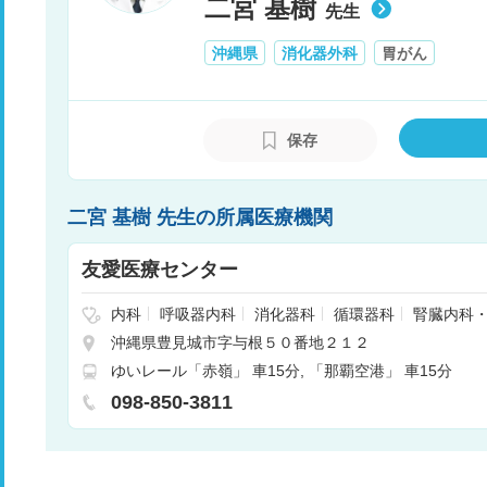
二宮 基樹
先生
沖縄県
消化器外科
胃がん
保存
二宮 基樹 先生の所属医療機関
友愛医療センター
内科
呼吸器内科
消化器科
循環器科
腎臓内科
その他
リウマチ科
精神科・神経科
糖尿病内科
沖縄県豊見城市字与根５０番地２１２
呼吸器外科
心臓血管外科
小児科
整形外科
緩
ゆいレール「赤嶺」 車15分
「那覇空港」 車15分
耳鼻咽喉科
泌尿器科
脳神経外科
形成外科
麻
ハビリテーション
救急科
臨床検査・病理診断
歯
098-850-3811
美容外科
美容皮膚科