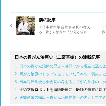
前の記事
3 日本胃癌学会総会会長の考え
5
る、胃がん治療の「分化と統合」
界
とは
日本の胃がん治療史（二宮基樹）の連載記事
1
日本の胃がん治療の歴史－幕開けから現在に至る
2
胃がん治療のトップを走っていた日本の「弱み」
3
日本胃癌学会総会会長の考える、胃がん治療の「
4
手術支援ロボットを遠隔医療に－医師の偏在に対
5
医療産業の輸出－胃がん治療世界一の国としてで