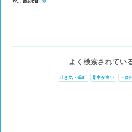
が...
(医師監修)
よく検索されてい
吐き気・嘔吐
背中が痛い
下腹