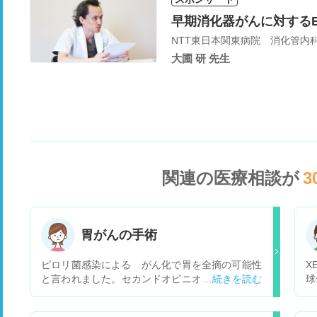
早期消化器がんに対する
NTT東日本関東病院 消化管内
大圃 研 先生
関連の医療相談が
3
胃がんの手術
ピロリ菌感染による がん化で胃を全摘の可能性
X
と言われました。セカンドオピニオンを受けるに
球
はどうすれば良いでしょうか?
状
す