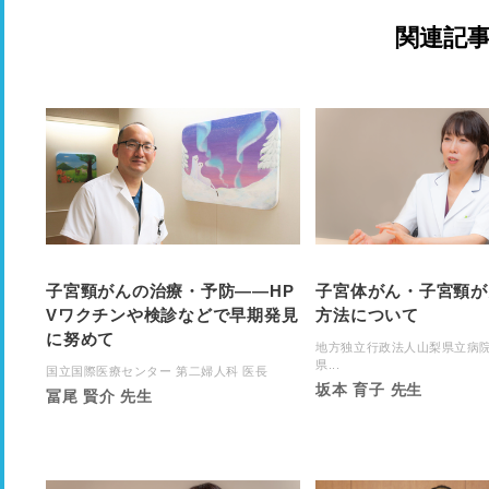
関連記
子宮頸がんの治療・予防――HP
子宮体がん・子宮頸が
Vワクチンや検診などで早期発見
方法について
に努めて
地方独立行政法人山梨県立病院
県...
国立国際医療センター 第二婦人科 医長
坂本 育子 先生
冨尾 賢介 先生