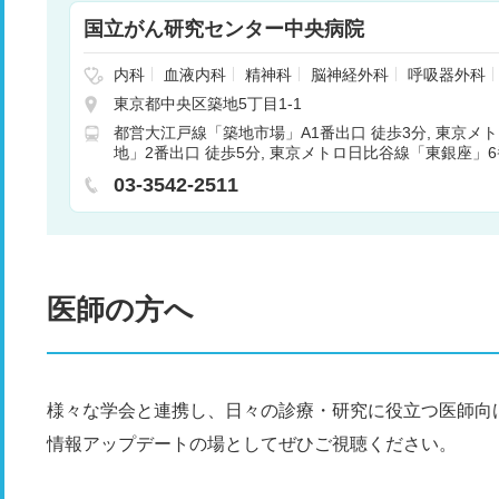
国立がん研究センター中央病院
内科
血液内科
精神科
脳神経外科
呼吸器外科
科
小児外科
脳脊髄腫瘍科
骨軟部腫瘍科
形成
東京都中央区築地5丁目1-1
器科
婦人科
眼科
歯科
麻酔科
乳腺外科
呼
都営大江戸線「築地市場」A1番出口 徒歩3分
東京メト
内科
消化器内科
肝胆膵内科
肝胆膵外科
放射
地」2番出口 徒歩5分
東京メトロ日比谷線「東銀座」6
療科
頭頸部外科
病理診断科
03-3542-2511
医師の方へ
様々な学会と連携し、日々の診療・研究に役立つ医師向
情報アップデートの場としてぜひご視聴ください。