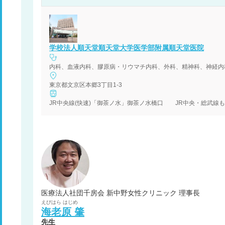
学校法人順天堂順天堂大学医学部附属順天堂医院
内科、血液内科、膠原病・リウマチ内科、外科、精神科、神経内
東京都文京区本郷3丁目1-3
JR中央線(快速)「御茶ノ水」御茶ノ水橋口 JR中央・総武線
医療法人社団千房会 新中野女性クリニック 理事長
えびはら
はじめ
海老原
肇
先生