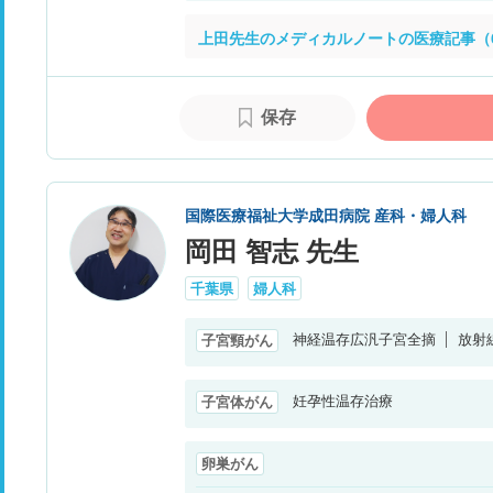
上田先生のメディカルノートの医療記事（
保存
国際医療福祉大学成田病院 産科・婦人科
岡田 智志 先生
千葉県
婦人科
神経温存広汎子宮全摘
放射
子宮頸がん
妊孕性温存治療
子宮体がん
卵巣がん