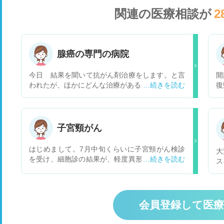
関連の医療相談が
2
腺癌の専門の病院
今日 結果を聞いて抗がん剤治療をします。と言
開
われたが、ほかにどんな治療があるか知りたい
復
で
子宮頸がん
はじめまして。7月中旬くらいに子宮頸がん検診
大
を受け、細胞診の結果が、軽度異形成となりまし
ス
た。そのあと、精密検査を受け今検査結果待ちで
ん
す。細胞診で軽度異形成でしたが、精密検査で中
ょ
度や高度異形成やガンがみつかることはあります
次
か？ 不安な日々を送っています。一応、病院の先
上
会員登録して医
生にはそんなに深刻なことではないからって言わ
れましたが、凄く不安です。