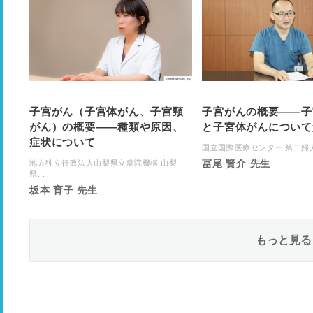
子宮がん（子宮体がん、子宮頸
子宮がんの概要――子
がん）の概要——種類や原因、
と子宮体がんについて
症状について
国立国際医療センター 第二婦
冨尾 賢介 先生
地方独立行政法人山梨県立病院機構 山梨
県...
坂本 育子 先生
もっと見る