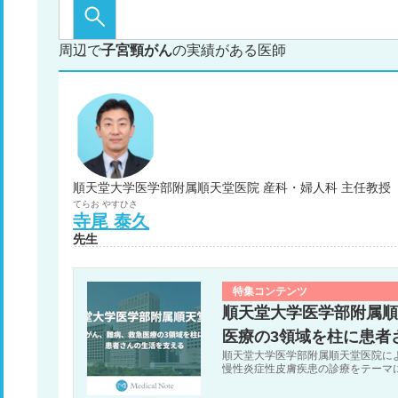
周辺で
子宮頸がん
の実績がある医師
順天堂大学医学部附属順天堂医院 産科・婦人科 主任教授
てらお
やすひさ
寺尾
泰久
先生
特集コンテンツ
順天堂大学医学部附属順
医療の3領域を柱に患者
順天堂大学医学部附属順天堂医院に
慢性炎症性皮膚疾患の診療をテーマ