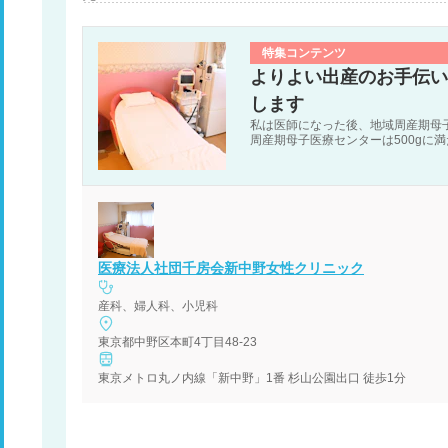
特集コンテンツ
よりよい出産のお手伝い
します
私は医師になった後、地域周産期母
周産期母子医療センターは500gに
赤ちゃんなどを産まれる前から産ま
手助けをする施設です。私は切迫早
携わってきたのですが、お母さんや
を感じていました。病院内での異動
り、自分のやりたいことは出産の現
産婦人科を開院していたこの場所で
医療法人社団千房会新中野女性クリニック
産科、婦人科、小児科
東京都中野区本町4丁目48-23
東京メトロ丸ノ内線「新中野」1番 杉山公園出口 徒歩1分