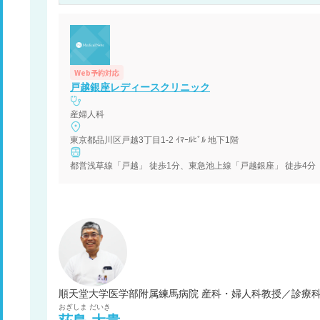
Web予約対応
戸越銀座レディースクリニック
産婦人科
東京都品川区戸越3丁目1-2 ｲﾏｰﾙﾋﾞﾙ 地下1階
都営浅草線「戸越」 徒歩1分、東急池上線「戸越銀座」 徒歩4分
順天堂大学医学部附属練馬病院 産科・婦人科教授／診療
おぎしま
だいき