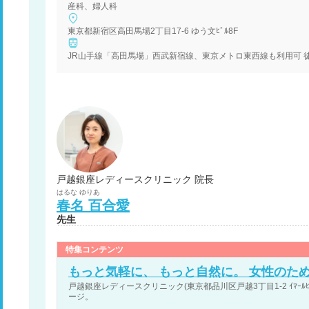
産科、婦人科
東京都新宿区高田馬場2丁目17-6 ゆう文ﾋﾞﾙ8F
JR山手線「高田馬場」西武新宿線、東京メトロ東西線も利用可 
戸越銀座レディースクリニック 院長
はるな
ゆりあ
春名
百合愛
先生
特集コンテンツ
もっと気軽に、 もっと自然に。 女性のた
戸越銀座レディースクリニック(東京都品川区戸越3丁目1-2 ｲﾏｰﾙﾋ
ージ。