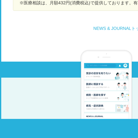
Tで当初3センチほどの腫瘍は2.5センチ、10月18
※医療相談は、月額432円(消費税込)で提供しております。
お
日の造影CTでは更に腫瘍が小さくなり2センチ、
リンパ転移も縮小、播種なしの状態、身体もすご
く調子が良い状態です、8クールまでは今のまま
の治療で、そこからはイミフィンジだけで経過観
NEWS & JOURNAL
察していくとの事です、根治、寛解に向けて他の
治療方法はないでしょうか、例えば重粒子や陽子
線等 部分寛解まできているので完全寛解を目指
していきたいと思います