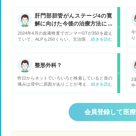
肝門部胆管がんステージ4の寛
解に向けた今後の治療方法につ
いて
今
2024年4月の血液検査でガンマーGTが350を超え
り
ていて、ALPも250くらい、主治医からは肝臓で
な
しょう、飲みすぎ等の指摘受けましたが、念のた
り
めに5月上旬に再度検査受けて、連絡なかったの
の
で安心していたら腹部膨張感を感じたのが5月中
る
旬、尿がすこしずつ黄色になったのが5月25日く
整形外科？
は
らい、5月31日黄疸症状がありCT検査より胆管が
か
んの疑いありと診断され、大分別府（自宅のあ
昨日からネットでいろいろと検索していると首の
2
か
る）の大学病院で再検査、6月3日より入院検査、
痛みは背中に原因がありことが考えられるので整
中
胆管がんステージ4の確定診断、それからステン
形外科に診察に行った方がいい との記述を発見
だ
ト ERCPの治療、膵炎や薬物アレルギー、胆管
しました。私は背中左の肩甲骨下あたりが痛いの
な
炎をおこしながらも、6月17日より イミフィンジ
ですが、整形外科で相談すべきだと思いますか？
た
（免疫阻害チェックポイント剤）とランダ、ジェ
過去に首の痛みで診察に行った時MRIで見て動
な
会員登録して医
ムザールの抗がん剤の治療開始、当初は副作用、
きに問題ないで痛み止めで返された経験があり気
中
脱毛、口内炎、便秘等あったがクールがすすむに
が進まないのですが 言い方とか方法あります
に
つれて改善、白血球（好中球）減少はあるもの
か？
覚
の、6クールまで進捗している、8月22日の造影C
こ