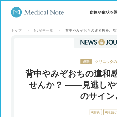
病気や症状を
病気を調べる
トップ
NJ記事一覧
背中やみぞおちの違和感を、放
症状を調べる
検査を調べる
連載
クリニックの
背中やみぞおちの違和
せんか？ ――見逃し
のサイン
#膵炎
#膵臓