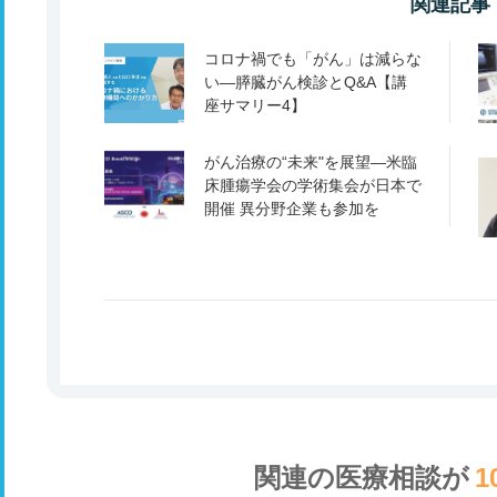
関連記事
コロナ禍でも「がん」は減らな
い―膵臓がん検診とQ&A【講
座サマリー4】
がん治療の“未来"を展望―米臨
床腫瘍学会の学術集会が日本で
開催 異分野企業も参加を
関連の医療相談が
1