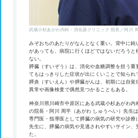
武蔵小杉あがわ内科・消化器クリニック 院長／阿川 周
みぞおちのあたりがなんとなく重い。背中に鈍
があっても、病院に行くほどではないだろうと
ない。
膵臓（すいぞう）は、消化や血糖調整を担う重
てもはっきりした症状が出にくいことで知られ
膵炎（すいえん）や膵臓がんは、初期には自覚
異常や画像検査で偶然見つかることもある。
神奈川県川崎市中原区にある武蔵小杉あがわ内
の院長・阿川 周平（あがわ しゅうへい）先生
専門医・指導医として膵臓の病気の研究や診療
先生に、膵臓の病気や見逃されやすいサイン、
た。