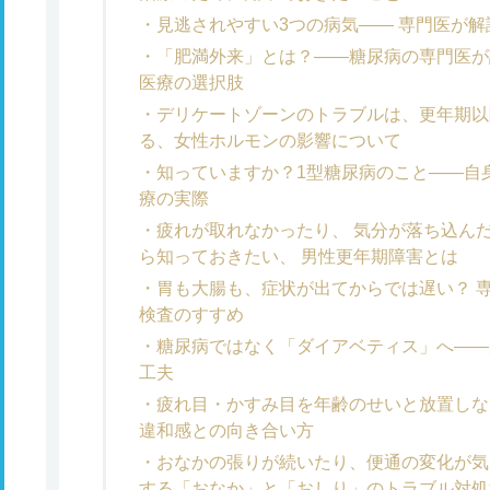
見逃されやすい3つの病気—— 専門医が
「肥満外来」とは？——糖尿病の専門医が
医療の選択肢
デリケートゾーンのトラブルは、更年期以
る、女性ホルモンの影響について
知っていますか？1型糖尿病のこと——自
療の実際
疲れが取れなかったり、 気分が落ち込んだ
ら知っておきたい、 男性更年期障害とは
胃も大腸も、症状が出てからでは遅い？ 
検査のすすめ
糖尿病ではなく「ダイアベティス」へ――
工夫
疲れ目・かすみ目を年齢のせいと放置しな
違和感との向き合い方
おなかの張りが続いたり、便通の変化が気
する「おなか」と「おしり」のトラブル対処