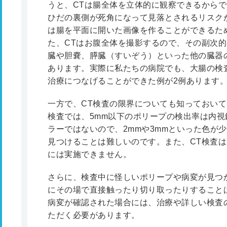
うと、CTは腸全体を立体的に観察できるから
ひだの裏側が死角になって見落とされるリスク
は腸を平面に開いた画像を作ることができるた
た、CTはお腹全体を撮影するので、その副次
臓や胆嚢、膵臓（すいぞう）といった他の臓器
あります。実際に私たちの病院でも、大腸の検
治療につなげることができた例が2例あります
一方で、CT検査の限界についても知っておい
検査では、5mm以下のポリープの検出率は内視
ラーではないので、2mmや3mmといった色が
見つけることは難しいのです。また、CT検査
には実施できません。
さらに、検査中に怪しいポリープや病変が見つ
にその場で直接触ったり切り取ったりすること
病変が確認された場合には、治療や詳しい検査
ただく必要があります。