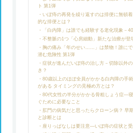
ト 第1弾
いぼ痔の再発を繰り返すのは排便に無頓着
的な排便とは？
「白内障」は誰でも経験する老化現象－4
不整脈の1つ「心房細動」新たな治療が登場
胸の痛み「年のせい……」は禁物！誰にで
潜む危険性 第1弾
症状が進んだいぼ痔の治し方－切除以外の
き？
80歳以上のほぼ全員がかかる白内障の手
がある タイミングの見極め方とは？
80代女性の半分がかかる骨粗しょう症―
ぐために必要なこと
肛門の病気だと思ったらクローン病？ 早
と診断とは
座りっぱなしは要注意―いぼ痔の症状と受