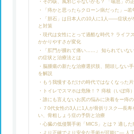
その咳、風邪じゃないかも？ 「喘息」の
「痔かと思ったらクローン病だった」─若
「胆石」は日本人の10人に1人――症状
と対策
現代は女性にとって過酷な時代？ ライフ
かかりやすさが変化
「肛門が腫れて痛い……」 知られていな
の症状と治療法とは
脳腫瘍の新たな治療選択肢、開頭しない手
を解説
もう我慢するだけの時代ではなくなった片
トイレでスマホは危険！？ 痔核（いぼ痔
誰にも言えないお尻の悩みに決着をー痔の
７0代女性の3人に1人が骨折リスク―長
い、骨粗しょう症の予防と治療
心臓の低侵襲手術「MICS」とは？ 適し
より正確でより安全な手術が可能に― 人