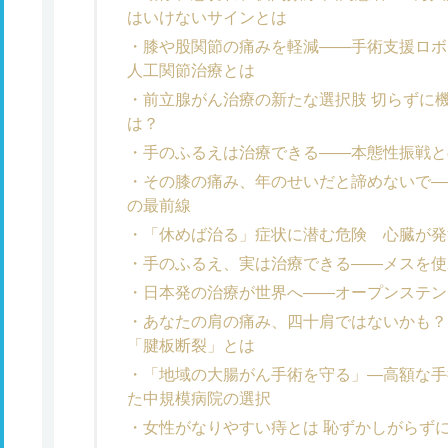
はいけないサインとは
膝や股関節の痛みを軽減――手術支援ロボ
人工関節治療とは
前立腺がん治療の新たな選択肢 切らずに機
は？
手のふるえは治療できる――本態性振戦と
その膝の痛み、年のせいだと諦めないで―
の最前線
「休めば治る」症状に潜む危険 心臓が発
手のふるえ、実は治療できる――メスを使
日本発の治療が世界へ――オープンステン
あなたの肩の痛み、四十肩ではないかも？
「腱板断裂」とは
「地域の大腸がん手術を守る」―高額な手
た中規模病院の選択
女性がなりやすい痔とは 恥ずかしがらず