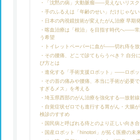
「沈黙の病」大動脈瘤――見えないリスク
手のふるえは「年齢のせい」だけじゃない
日本の内視鏡技術が変えたがん治療 早期
喀血治療は「根治」を目指す時代へ――常
う希望
トイレットペーパーに血が――切れ痔を放
その腰痛、どこで診てもらうべき？ 自分
び方とは
進化する「手術支援ロボット」――ロボッ
その首の痛みや腰痛、本当に手術が必要で
すぎるメス」を考える
埼玉県西部のがん治療を強化する―放射線
自覚症状ゼロでも進行する胃がん・大腸が
検診のすすめ
国民病と呼ばれる痔とのより正しい向き合
国産ロボット「hinotori」が拓く医療