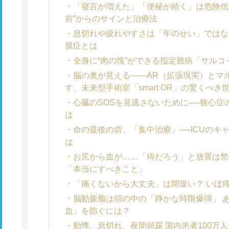
「寝言が増えた」「便秘が続く」は危険信号
前”からのサインと治療法
息切れや疲れやすさは「年のせい」ではな
膜症とは
全身に“肉の塊”ができる指定難病「サルコ
脳の奥が見える――AR（拡張現実）とマ
す、未来型手術室「smart OR」の驚くべき
心臓のSOSを見逃さないために──狭心症の
は
命の最後の砦、「集中治療」──ICUのキ
は
お尻から血が……「痔だろう」と放置は禁
「本当にすべきこと」
「痛くないから大丈夫」は間違い？ いぼ
脳動脈瘤は頭の中の「静かな時限爆弾」 
血」を防ぐには？
動悸、息切れ、夜間頻尿 国内患者100万