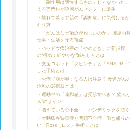
「副作用は我慢するもの」じゃなかった。が
える専門科が静岡がんセンターに誕生
離れて暮らす親の「認知症」に気付けるか
わり方
「がんはなぜ治療が難しいのか」 腫瘍内
仕事・生活を守る視点
バセドウ病治療の「やめどき」に新指標。
の“極めて細やかな”減らし方とは
支援ロボット「ダビンチ」と「ANSUR
した手術とは
お酒で顔が赤くなる人は注意？ 食道がん
治療の選択肢とは
運動中の「違和感」は受診すべき？ 痛み
ス”のサイン
増えている心不全――パンデミックを防ぐ
大動脈弁狭窄症と閉鎖不全症 働き盛りの
い「Ross（ロス）手術」とは