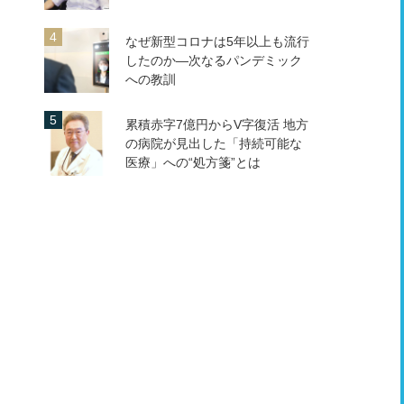
なぜ新型コロナは5年以上も流行
したのか―次なるパンデミック
への教訓
累積赤字7億円からV字復活 地方
の病院が見出した「持続可能な
医療」への“処方箋”とは