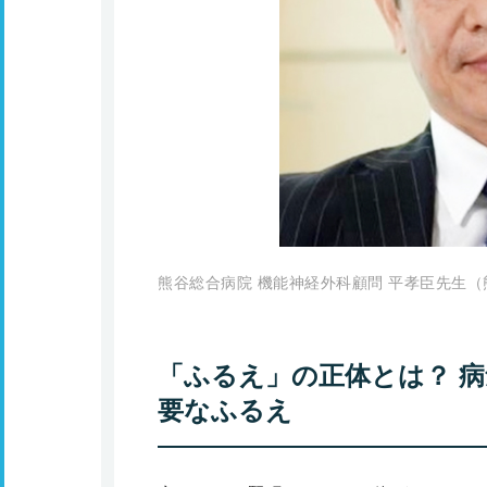
熊谷総合病院 機能神経外科顧問 平孝臣先生
「ふるえ」の正体とは？ 
要なふるえ