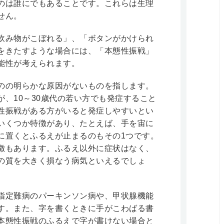
のは誰にでもあることです。これらは生理
せん。
飲み物がこぼれる」、「ボタンがかけられ
をきたすような場合には、「本態性振戦」
能性が考えられます。
のの明らかな原因がないものを指します。
、10～30歳代の若い方でも発症すること
性振戦がある方がいると発症しやすいとい
いくつか特徴があり、たとえば、手を宙に
に置くとふるえが止まるのもその1つです。
徴もあります。ふるえ以外に症状はなく、
の質を大きく損なう病気といえるでしょ
指定難病のパーキンソン病や、甲状腺機能
す。また、字を書くときに手がこわばる書
本態性振戦のふるえで字が書けない場合と