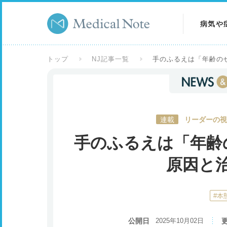
病気や
病気を
トップ
NJ記事一覧
手のふるえは「年齢の
症状を
検査を
連載
リーダーの視
手のふるえは「年齢
原因と
#本
公開日
2025年10月02日