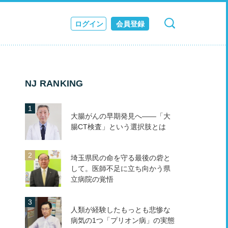
ログイン
会員登録
検索
キャンセル
ス
JOURNAL
NJ RANKING
大腸がんの早期発見へ――「大
腸CT検査」という選択肢とは
埼玉県民の命を守る最後の砦と
して。医師不足に立ち向かう県
立病院の覚悟
人類が経験したもっとも悲惨な
病気の1つ「プリオン病」の実態