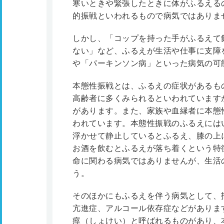
寒いときや緊張したときに体がふるえる
的振戦といわれるもので病気ではありま
しかし、「コップを持った手がふるえて
ない」など、ふるえが生活や仕事に支障
や「パーキンソン病」といった病気の可
本態性振戦とは、ふるえの症状があるも
高齢者に多くみられるといわれていますが
があります。また、家族や血縁者に本態
われています。本態性振戦のふるえには
浮かせて静止しているとふるえ、膝の上
お酒を飲むとふるえが落ち着くという特
命に関わる病気ではありませんが、生活
う。
そのほかにもふるえを伴う病気として、
亢進症、アルコール依存症などがありま
痙（しょけい）と呼ばれるものがあり、