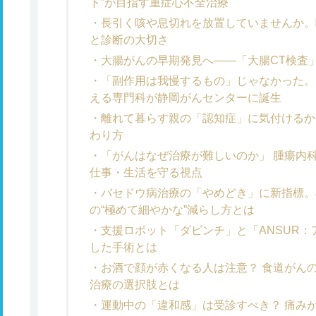
ト”が目指す重症心不全治療
長引く咳や息切れを放置していませんか。
と診断の大切さ
大腸がんの早期発見へ――「大腸CT検査
「副作用は我慢するもの」じゃなかった。が
える専門科が静岡がんセンターに誕生
離れて暮らす親の「認知症」に気付けるか
わり方
「がんはなぜ治療が難しいのか」 腫瘍内
仕事・生活を守る視点
バセドウ病治療の「やめどき」に新指標。
の“極めて細やかな”減らし方とは
支援ロボット「ダビンチ」と「ANSUR
した手術とは
お酒で顔が赤くなる人は注意？ 食道がん
治療の選択肢とは
運動中の「違和感」は受診すべき？ 痛み