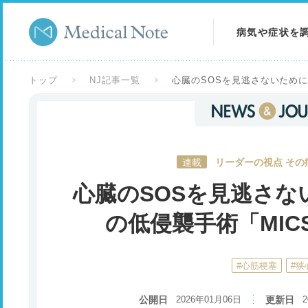
病気や症状を
病気を調べる
トップ
NJ記事一覧
心臓のSOSを見逃さないために─
症状を調べる
検査を調べる
連載
リーダーの視点 その
心臓のSOSを見逃さな
の低侵襲手術「MICS
#心筋梗塞
#狭
公開日
2026年01月06日
更新日