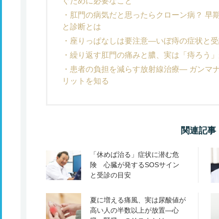
ぐために必要なこと
肛門の病気だと思ったらクローン病？ 早
と診断とは
座りっぱなしは要注意―いぼ痔の症状と受
繰り返す肛門の痛みと膿、実は「痔ろう」
患者の負担を減らす放射線治療― ガンマ
リットを知る
関連記事
「休めば治る」症状に潜む危
険 心臓が発するSOSサイン
と受診の目安
夏に増える痛風、実は尿酸値が
高い人の半数以上が放置―心