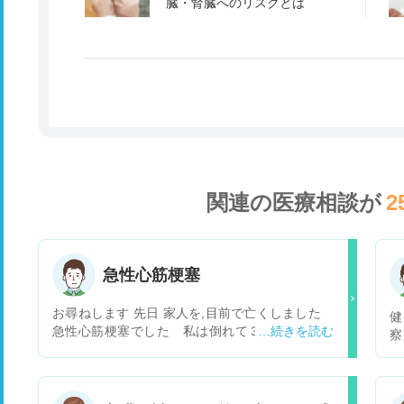
臓・腎臓へのリスクとは
関連の医療相談が
2
急性心筋梗塞
お尋ねします 先日 家人を,目前で亡くしました
健
急性心筋梗塞でした 私は倒れて３~４秒位で現
察
場にいたんですが、唖然として顔を見つめるだけ
う
で、何もできませんでした その後1分後位に口を
し
３~４回位プープーと 目を３~４回位開け 次に
注
お腹を膨らまかし、そのうち左腕で起きようとす