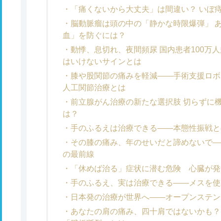
「痛くないから大丈夫」は間違い？ いぼ
脳動脈瘤は頭の中の「静かな時限爆弾」 
血」を防ぐには？
動悸、息切れ、夜間頻尿 国内患者100万
はいけないサインとは
膝や股関節の痛みを軽減――手術支援ロボ
人工関節治療とは
前立腺がん治療の新たな選択肢 切らずに機
は？
手のふるえは治療できる――本態性振戦と
その膝の痛み、年のせいだと諦めないで―
の最前線
「休めば治る」症状に潜む危険 心臓が発
手のふるえ、実は治療できる――メスを使
日本発の治療が世界へ――オープンステン
あなたの肩の痛み、四十肩ではないかも？