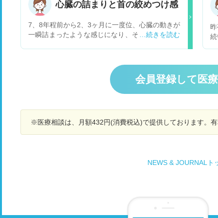
検
心臓の詰まりと首の絞めつけ感
る仕草しました その後日ネツトで調べましら
た
「死線期呼吸」の行為だそうです もし、心臓マッ
7、8年程前から2、3ヶ月に一度位、心臓の動きが
昨
サジーを施していてば助かったしょうか お尋ね
一瞬詰まったような感じになり、その後首がグッ
続
します その日、本人は倒れる1時間半ぐらい前
と絞められたように苦しくなり血の気が引きま
か
に、寝とれば動悸がしないが立ち上がると動悸が
す。今のところ5秒ほどの出来事なので我慢出来
か
すると言って起床し、病院に行くと言っていたそ
ますが、これが長くなると倒れそうで心配です。
所
うです 食事も,何ら普段と変わり無く済ましたそ
2年程前に別の症状で心電図をとった時には異常
こ
うです 尚倒れる,５分ほど前に一言、二言、言葉
会員登録して医
はありませんでした。たまにしか起きないので受
表
を交わしています 尚 私は 人工呼吸、心臓マッ
診するほどではないと思っていましたが心筋梗塞
わ
サージの講習も実習も受けた事がありませんが悔
や血栓の詰まりなど何か病気が潜れていることは
と
やまれます その後直ぐに救急隊が 人工呼吸をし
考えられますか？
過
てくれましたが駄目でした 急性心筋梗塞でＡＥＤ
※医療相談は、月額432円(消費税込)で提供しております。
辺
は使えなかった状態だったです 今でも その場面
ば
が脳に焼き付き、何も出来なかった事の悔しさが
で
募ってたまりません 尚 こんな場面で無知識の者
で
が出来る延命処置は なかっでしょうか 重ねて
NEWS & JOURNAL
お尋ねいたします 救急車は４～5分位できてくれ
救急隊の１人の方が 今脈が止まりましたと告げら
れていました 敏速な対応をしたつもりですので
諦めらめ切れません 尚 家人は毎年、健康診断は
受け、1 カ月程前は 職場を変るため指定の病院
にて健康診断をうけ、何れも異常が無かったそう