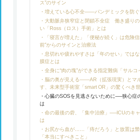
ス”のサイン
増えている心不全――パンデミックを防ぐ
大動脈弁狭窄症と閉鎖不全症 働き盛りの
い「Ross（ロス）手術」とは
「寝言が増えた」「便秘が続く」は危険信号
前”からのサインと治療法
息切れや疲れやすさは「年のせい」ではな
膜症とは
全身に“肉の塊”ができる指定難病「サルコ
脳の奥が見える――AR（拡張現実）とマ
す、未来型手術室「smart OR」の驚くべき
心臓のSOSを見逃さないために──狭心症の
は
命の最後の砦、「集中治療」──ICUのキ
は
お尻から血が……「痔だろう」と放置は禁
「本当にすべきこと」