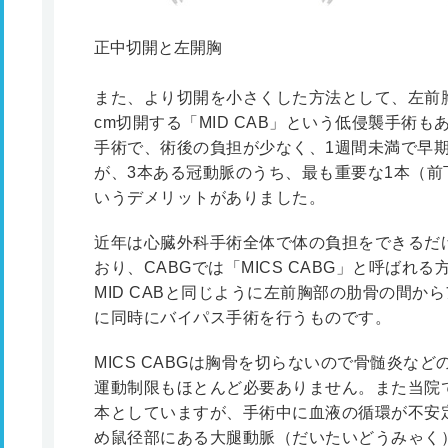
正中切開と左開胸
また、より切開を小さくした方法として、左前胸
cm切開する「MID CAB」という低侵襲手術
手術で、術後の負担が少なく、1週間未満で早
が、3本ある冠動脈のうち、最も重要な1本（
いうデメリットがありました。
近年は心臓外科手術全体で体の負担をできるだ
おり、CABGでは「MICS CABG」と呼ば
MID CABと同じように左前胸部の肋骨の間か
に同時にバイパス手術を行うものです。
MICS CABGは胸骨を切らないので骨髄炎な
運動制限もほとんど必要ありません。また当院で行
本としていますが、手術中に血液の循環が不安
め鼠径部にある大腿動脈（だいたいどうみゃく