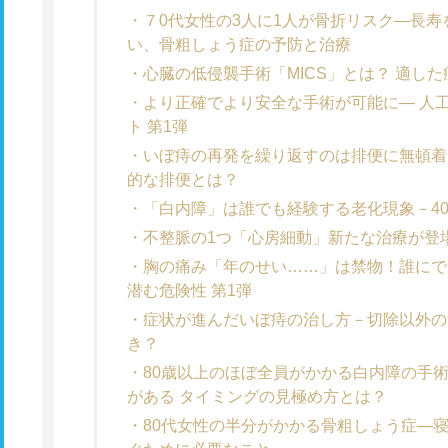
７0代女性の3人に1人が骨折リスク―長
い、骨粗しょう症の予防と治療
心臓の低侵襲手術「MICS」とは？ 適し
より正確でより安全な手術が可能に― 人
ト 第1弾
いぼ痔の再発を繰り返すのは排便に無頓着
的な排便とは？
「白内障」は誰でも経験する老化現象－4
不整脈の1つ「心房細動」新たな治療が登場
胸の痛み「年のせい……」は禁物！誰にで
潜む危険性 第1弾
症状が進んだいぼ痔の治し方－切除以外の
き？
80歳以上のほぼ全員がかかる白内障の手
がある タイミングの見極め方とは？
80代女性の半分がかかる骨粗しょう症―