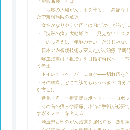
「腱板断裂」とは
「地域の大腸がん手術を守る」―高額な手
た中規模病院の選択
女性がなりやすい痔とは 恥ずかしがらず
「沈黙の病」大動脈瘤――見えないリスク
手のふるえは「年齢のせい」だけじゃない
日本の内視鏡技術が変えたがん治療 早期
喀血治療は「根治」を目指す時代へ――常
う希望
トイレットペーパーに血が――切れ痔を放
その腰痛、どこで診てもらうべき？ 自分
び方とは
進化する「手術支援ロボット」――ロボッ
その首の痛みや腰痛、本当に手術が必要で
すぎるメス」を考える
埼玉県西部のがん治療を強化する―放射線