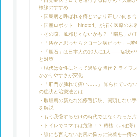
自覚症状ゼロでも進行する胃がん・大腸が
検診のすすめ
国民病と呼ばれる痔とのより正しい向き合
国産ロボット「hinotori」が拓く医療
その咳、風邪じゃないかも？ 「喘息」の
「痔かと思ったらクローン病だった」─若
「胆石」は日本人の10人に1人――症状
と対策
現代は女性にとって過酷な時代？ ライフ
かかりやすさが変化
「肛門が腫れて痛い……」 知られていな
の症状と治療法とは
脳腫瘍の新たな治療選択肢、開頭しない手
を解説
もう我慢するだけの時代ではなくなった片
トイレでスマホは危険！？ 痔核（いぼ痔
誰にも言えないお尻の悩みに決着をー痔の