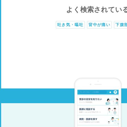
よく検索されてい
吐き気・嘔吐
背中が痛い
下腹