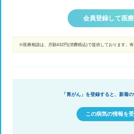
出来ませんと言われて未だに抗癌治療が行われず
5
にいます、S-1抗癌治療の他に抗癌治療はござい
て
ませんか？B型肝炎キャリアでもできる抗がん治
す
会員登録して医
療が有りましたら教えていたたけませんか。よろ
しくお願いします
※医療相談は、月額432円(消費税込)で提供しております。
「胃がん」を登録すると、新着の
この病気の情報を受