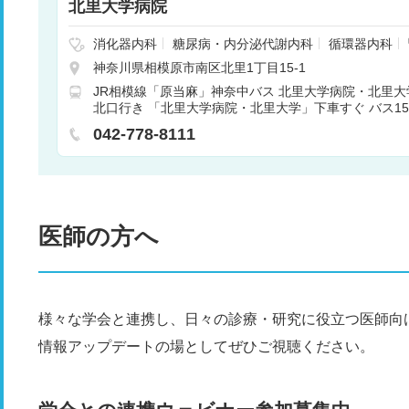
北里大学病院
消化器内科
糖尿病・内分泌代謝内科
循環器内科
科
脳神経内科
リウマチ膠原病・感染内科
呼吸器
神奈川県相模原市南区北里1丁目15-1
放射線診断科
放射線治療科
一般・消化器外科
JR相模線「原当麻」神奈中バス 北里大学病院・北里大
心臓血管外科
呼吸器外科
整形外科
形成外科・
北口行き 「北里大学病院・北里大学」下車すぐ バス1
外科
眼科
耳鼻咽喉科・頭頸部外科
泌尿器科
大野」神奈中バス 北里大学病院・北里大学行き/相模原
膚科
⻭科
リハビリテーション科
産科
小児科
042-778-8111
行き 「北里大学病院・北里大学」下車すぐ バス25分
療部
遺伝診療部
医師の方へ
様々な学会と連携し、日々の診療・研究に役立つ医師向
情報アップデートの場としてぜひご視聴ください。