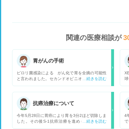
関連の医療相談が
3
胃がんの手術
ピロリ菌感染による がん化で胃を全摘の可能性
X
と言われました。セカンドオピニオンを受けるに
球
はどうすれば良いでしょうか?
状
す
や
ど
抗癌治療について
療
た
今年5月28日に胃癌により胃を3分2ほど切除しま
4
した。その後S-1抗癌治療を進められたのです
で
が、B型肝炎キャリアの為S-1抗癌治療を行う事が
た