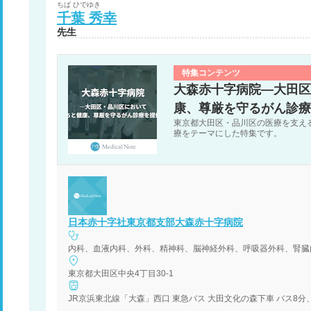
ちば
ひでゆき
千葉
秀幸
先生
特集コンテンツ
大森赤十字病院―大田区
康、尊厳を守るがん診療
東京都大田区・品川区の医療を支え
療をテーマにした特集です。
日本赤十字社東京都支部大森赤十字病院
内科、血液内科、外科、精神科、脳神経外科、呼吸器外科、腎臓
東京都大田区中央4丁目30-1
JR京浜東北線「大森」西口 東急バス 大田文化の森下車 バス8分