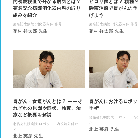
内視鏡検査で分かる病気とは？
ピロリ菌とは？ 積極
菊名記念病院消化器内科の取り
除菌治療で胃がんの予
組みを紹介
げよう
菊名記念病院 消化器内科 部長
菊名記念病院 消化器内科 部長
花村 祥太郎 先生
花村 祥太郎 先生
胃がん・食道がんとは？ ——そ
胃がんにおけるロボッ
れぞれの原因や症状、検査、治
手術
療など概要を解説
恵佑会札幌病院 ロボット・内
ン...
恵佑会札幌病院 ロボット・内視鏡外科セ
北上 英彦 先生
ン...
北上 英彦 先生