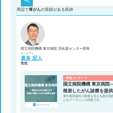
周辺で
胃がん
の実績がある医師
国立病院機構 東京病院 消化器センター部長
きた
ひろと
喜多
宏人
先生
特集コンテンツ
国立病院機構 東京病院
根差したがん診療を提供
東京都清瀬市の医療を支える国立病
んをテーマにした特集です。