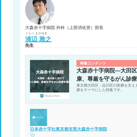
大森赤十字病院 外科（上部消化管）部長
うらべ
まさゆき
浦辺
雅之
先生
特集コンテンツ
大森赤十字病院―大田区
康、尊厳を守るがん診療
東京都大田区・品川区の医療を支え
療をテーマにした特集です。
日本赤十字社東京都支部大森赤十字病院