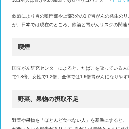
日本人は胃がんの原因であるヘリコバクター・
ピロリ
飲酒により胃の噴門部や上部3分の1で胃がんの発生の
が、日本では現在のところ、飲酒と胃がんリスクの関連
喫煙
国立がん研究センターによると、たばこを吸っている人
で1.8倍、女性で1.2倍、全体では1.6倍胃がんになり
野菜、果物の摂取不足
野菜や果物を「ほとんど食べない人」を基準にすると、
が低いという報告があります｡胃がんは年齢とともに発