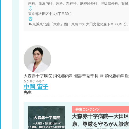
内科、血液内科、外科、精神科、脳神経外科、呼吸器外科、腎臓
東京都大田区中央4丁目30-1
JR京浜東北線「大森」西口 東急バス 大田文化の森下車 バス8分
大森赤十字病院 消化器内科 健診部副部長 兼 消化器内科
なかおか
みちこ
中岡
宙子
先生
特集コンテンツ
大森赤十字病院―大田区
康、尊厳を守るがん診療