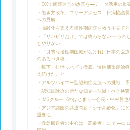
DXで病院運営の改善を―データ活用の重
働き方改革、フリーアクセス…日病協議長
への見解
高齢化を支える慢性期病院を救う手立てとな
「リハビリだけ」では終わらない―“うれ
とやりがい
「良質な慢性期医療がなければ日本の医療
のあるべき姿―
嚥下・排泄リハビリ徹底、慢性期重症治療
え続けたこと
アルツハイマー型認知症克服への挑戦―予
認知症診療の新たな知見―注目すべき検査
IMSグループのはじまり―会長・中村哲
アジア諸国の共通問題「少子高齢化」にど
重要性
救急搬送者の中心は「高齢者」に？ ―コ