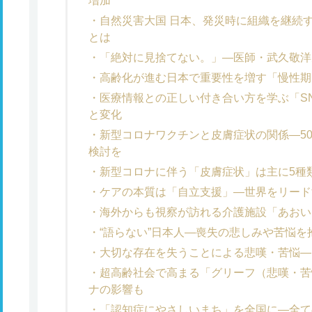
増加
自然災害大国 日本、発災時に組織を継続
とは
「絶対に見捨てない。」―医師・武久敬洋
高齢化が進む日本で重要性を増す「慢性期
医療情報との正しい付き合い方を学ぶ「S
と変化
新型コロナワクチンと皮膚症状の関係―5
検討を
新型コロナに伴う「皮膚症状」は主に5種
ケアの本質は「自立支援」―世界をリード
海外からも視察が訪れる介護施設「あおい
“語らない”日本人―喪失の悲しみや苦悩
大切な存在を失うことによる悲嘆・苦悩―
超高齢社会で高まる「グリーフ（悲嘆・苦
ナの影響も
「認知症にやさしいまち」を全国に―全て