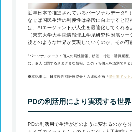
近年日本で推進されているパーソナルデータ
*
（
なせば国民生活の利便性は格段に向上すると期
ば、AIエージェントが人生を最適化してくれる
（東京大学大学院情報理工学系研究科附属ソーシ
後どのような世界が実現していくのか、その可
*
パーソナルデータ：個人の属性情報、移動・行動・購買履歴
む、個人に関するさまざまな情報。このうち個人を識別できる
※本記事は、日本慢性期医療協会との連載企画「
慢性期ドット
PDの利活用により実現する世界
PDの利活用で生活がどのように変わるのかを
サイズのドラえもん」のようなAI（人工知能）