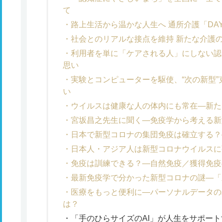
て
路上生活から温かな人生へ 通所介護「DAY
社会とのリアルな接点を維持 新たな介護のあ
利用者を単に「ケアされる人」にしない認知症
思い
実験とコンピューターを駆使、“次の新型
い
ウイルスは健康な人の体内にも常在―新た
宮坂昌之先生に聞く―免疫学から考える新
日本で新型コロナの集団免疫は確立する？
日本人・アジア人は新型コロナウイルスに
免疫は訓練できる？―自然免疫／獲得免疫
最新免疫学で分かった新型コロナの謎―「
医療をもっと便利に―パーソナルデータの
は？
「手のひらサイズのAI」が人生をサポー