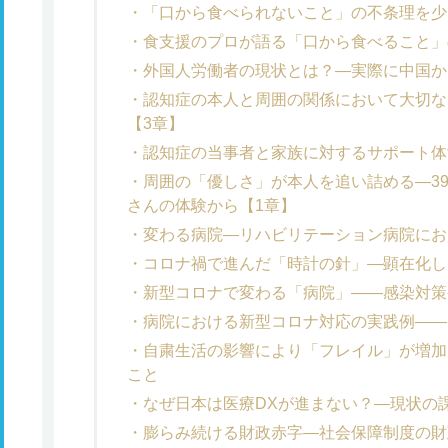
「口から食べられないこと」の不条理を少
食支援のプロが語る「口から食べること」
外国人労働者の現状とは？―実際に中国か
認知症の本人と周囲の関係において大切な
【3章】
認知症の当事者と家族に対するサポート体
周囲の「優しさ」が本人を追い詰める―3
さんの体験から【1章】
変わる病院―リハビリテーション病院にお
コロナ禍で進んだ「時計の針」―顕在化し
新型コロナで変わる「病院」――感染対策
病院における新型コロナ対応の実践例――
自粛生活の影響により「フレイル」が増加
こと
なぜ日本は医療DXが進まない？―現状の
膨らみ続ける財政赤字―社会保障制度の財