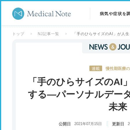
病気や症状を
病気を調べる
トップ
NJ記事一覧
「手のひらサイズのAI」が人
症状を調べる
検査を調べる
連載
慢性期医療の
「手のひらサイズのAI
する―パーソナルデー
未来
公開日
2021年07月15日
更新日