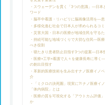
スウェーデンを貫く「3つの意識」―日本
ワード
脳卒中看護・リハビリに脳画像活用を―患
多様化進む社会で日本人が求められるコミ
災害大国・日本の医療が地域住民を守るた
持続可能な地域づくりで大切な住民―医療
べき役割
寝たきり患者防止目指す3つの提案―日本
医療×工学×看護で人々を健康長寿に導く
の創出目指す
革新的医療技術を生み出すナノ医療イノベ
介
「ミクロの決死圏」現実に?! ナノ医療イノベーションセンターが目指す
「体内病院」とは
医療の質を可視化する「アウトカム評価」
か