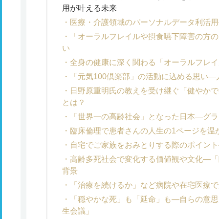
用が叶える未来
医療・介護領域のパーソナルデータ利活用
「オーラルフレイルや摂食嚥下障害の方の
い
全身の健康に深く関わる「オーラルフレイ
「元気100倶楽部」の活動に込める思い―
日野原重明氏の教えを受け継ぐ「健やかで
とは？
「世界一の高齢社会」となった日本―グラ
臨床倫理で患者さんの人生の1ページを温
自宅でご家族をおみとりする際のポイント
高齢多死社会で変化する価値観や文化―「
背景
「治療を続けるか」など病院や在宅医療で
「穏やかな死」も「延命」も―自らの意思
生会議」