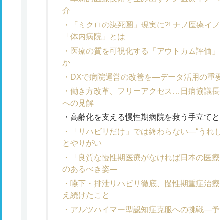
介
「ミクロの決死圏」現実に?! ナノ医療イ
「体内病院」とは
医療の質を可視化する「アウトカム評価」
か
DXで病院運営の改善を―データ活用の重
働き方改革、フリーアクセス…日病協議長
への見解
高齢化を支える慢性期病院を救う手立てとな
「リハビリだけ」では終わらない―“うれ
とやりがい
「良質な慢性期医療がなければ日本の医療
のあるべき姿―
嚥下・排泄リハビリ徹底、慢性期重症治療
え続けたこと
アルツハイマー型認知症克服への挑戦―予