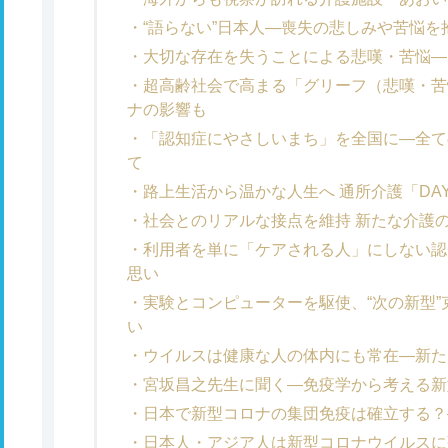
“語らない”日本人―喪失の悲しみや苦悩
大切な存在を失うことによる悲嘆・苦悩―
超高齢社会で高まる「グリーフ（悲嘆・苦
ナの影響も
「認知症にやさしいまち」を全国に―全て
て
路上生活から温かな人生へ 通所介護「DAY
社会とのリアルな接点を維持 新たな介護のあ
利用者を単に「ケアされる人」にしない認知症
思い
実験とコンピューターを駆使、“次の新型
い
ウイルスは健康な人の体内にも常在―新た
宮坂昌之先生に聞く―免疫学から考える新
日本で新型コロナの集団免疫は確立する？
日本人・アジア人は新型コロナウイルスに