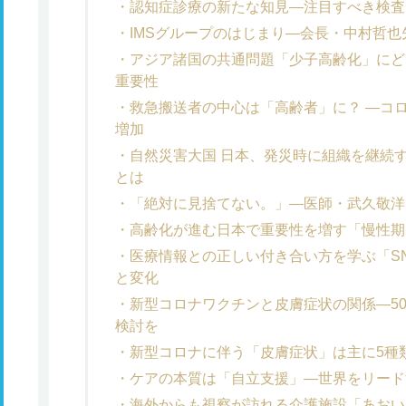
認知症診療の新たな知見―注目すべき検査
IMSグループのはじまり―会長・中村哲
アジア諸国の共通問題「少子高齢化」にど
重要性
救急搬送者の中心は「高齢者」に？ ―コ
増加
自然災害大国 日本、発災時に組織を継続
とは
「絶対に見捨てない。」―医師・武久敬洋
高齢化が進む日本で重要性を増す「慢性期
医療情報との正しい付き合い方を学ぶ「S
と変化
新型コロナワクチンと皮膚症状の関係―5
検討を
新型コロナに伴う「皮膚症状」は主に5種
ケアの本質は「自立支援」―世界をリード
海外からも視察が訪れる介護施設「あおい