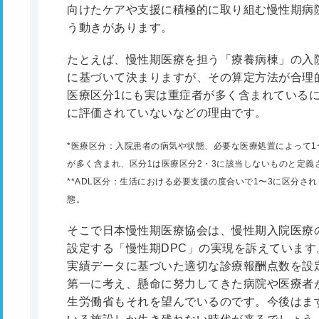
向けたケアや支援に積極的に取り組む慢性期病
う動きがあります。
たとえば、慢性期医療を担う「療養病棟」の入院基
に基づいて決まりますが、その算定方法が合理
医療区分1にも実は重症者が多く含まれている
に評価されていないなどの理由です。
*医療区分：入院患者の病気や状態、必要な医療処置によって1
が多く含まれ、区分1は医療区分2・3に該当しないものと定義
**ADL区分：生活における必要支援の度合いで1〜3に区分さ
態。
そこで日本慢性期医療協会は、慢性期入院医療
設定する「慢性期DPC」の実現を訴えています
実績データに基づいた適切な診療報酬点数を設
第一に考え、懸命に努力してきた病院や医療者
生労働省もそれを望んでいるのです。今後はま