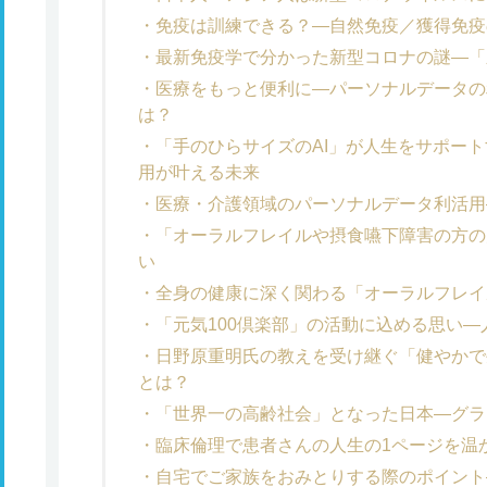
免疫は訓練できる？―自然免疫／獲得免疫
最新免疫学で分かった新型コロナの謎―「
医療をもっと便利に―パーソナルデータの
は？
「手のひらサイズのAI」が人生をサポー
用が叶える未来
医療・介護領域のパーソナルデータ利活用
「オーラルフレイルや摂食嚥下障害の方の
い
全身の健康に深く関わる「オーラルフレイ
「元気100倶楽部」の活動に込める思い―
日野原重明氏の教えを受け継ぐ「健やかで
とは？
「世界一の高齢社会」となった日本―グラ
臨床倫理で患者さんの人生の1ページを温
自宅でご家族をおみとりする際のポイント