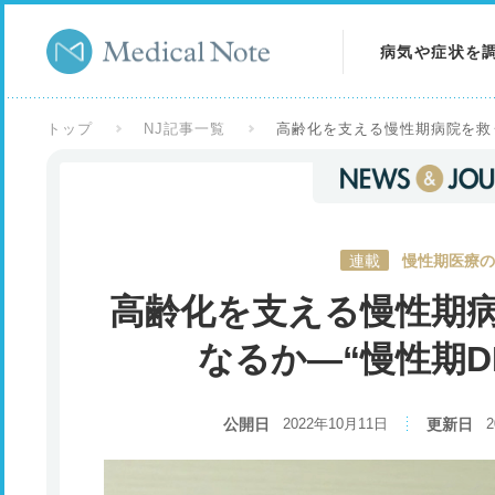
病気や症状を
病気を調べる
トップ
NJ記事一覧
高齢化を支える慢性期病院を救う
症状を調べる
検査を調べる
連載
慢性期医療の
高齢化を支える慢性期
なるか―“慢性期D
公開日
2022年10月11日
更新日