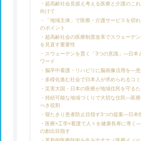
超高齢社会見据え考える医療と介護のこれか
向けて
「地域主体」で医療・介護サービスを切れ
のポイント
超高齢社会の医療制度改革でスウェーデン
を見直す重要性
スウェーデンを貫く「3つの意識」―日本
ワード
脳卒中看護・リハビリに脳画像活用を―患
多様化進む社会で日本人が求められるコミ
災害大国・日本の医療が地域住民を守るた
持続可能な地域づくりで大切な住民―医療
べき役割
寝たきり患者防止目指す3つの提案―日本
医療×工学×看護で人々を健康長寿に導く
の創出目指す
革新的医療技術を生み出すナノ医療イノベ