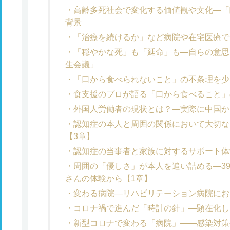
高齢多死社会で変化する価値観や文化―「
背景
「治療を続けるか」など病院や在宅医療で
「穏やかな死」も「延命」も―自らの意思
生会議」
「口から食べられないこと」の不条理を少
食支援のプロが語る「口から食べること」
外国人労働者の現状とは？―実際に中国か
認知症の本人と周囲の関係において大切な
【3章】
認知症の当事者と家族に対するサポート体
周囲の「優しさ」が本人を追い詰める―3
さんの体験から【1章】
変わる病院―リハビリテーション病院にお
コロナ禍で進んだ「時計の針」―顕在化し
新型コロナで変わる「病院」――感染対策