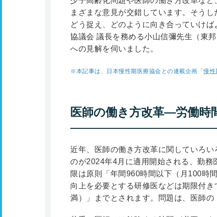
少子高齢化問題や医師の働き方改革など
まざまな意見が交錯しています。そうし
どう捉え、どのように向き合っていけばよ
協議会 議長を務める小山信彌先生（東邦
への見解を伺いました。
※本記事は、日本慢性期医療協会との連載企画「
慢性
医師の働き方改革―労働時
近年、医師の働き方改革に関していろい
のが2024年4月に適用開始される、勤
限は原則「年間960時間以下（月100
向上を必要とする研修医などは期限付きで
満）」までとされます。問題は、医師の