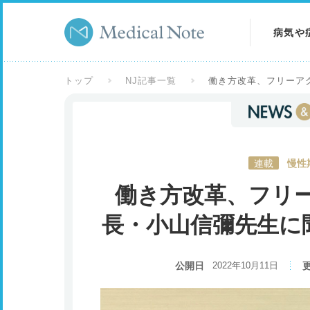
病気や
病気を
トップ
NJ記事一覧
働き方改革、フリーア
症状を
検査を
連載
慢性
働き方改革、フリ
長・小山信彌先生に
公開日
2022年10月11日