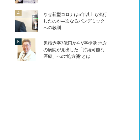
なぜ新型コロナは5年以上も流行
したのか―次なるパンデミック
への教訓
累積赤字7億円からV字復活 地方
の病院が見出した「持続可能な
医療」への“処方箋”とは