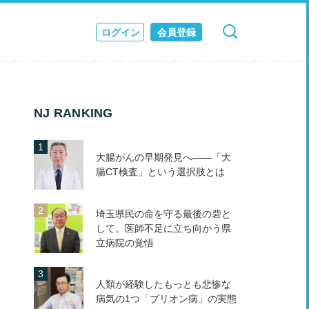
ログイン
会員登録
検索
キャンセル
ス
JOURNAL
NJ RANKING
大腸がんの早期発見へ――「大
腸CT検査」という選択肢とは
埼玉県民の命を守る最後の砦と
して。医師不足に立ち向かう県
立病院の覚悟
人類が経験したもっとも悲惨な
病気の1つ「プリオン病」の実態