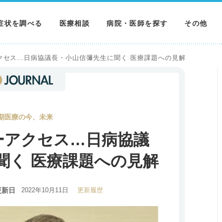
症状を調べる
医療相談
病院・医師を探す
その他
調べる
病院を探す
MNニュー
クセス…日病協議長・小山信彌先生に聞く 医療課題への見解
調べる
医師を探す
NEWS & 
調べる
期医療の今、未来
ーアクセス…日病協議
聞く 医療課題への見解
更新日
2022年10月11日
更新履歴