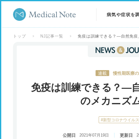
病気や症状を
病気を調べる
トップ
NJ記事一覧
免疫は訓練できる？―自然免疫
症状を調べる
検査を調べる
連載
慢性期医療の
免疫は訓練できる？―
のメカニズ
#新型コロナウイル
公開日
2021年07月19日
更新日