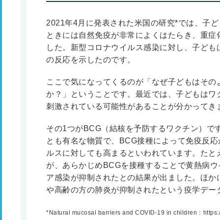
2021年4月に発表された米国の研究
*
では、子ど
ときには自然免疫が非常によくはたらき、重症
した。新型コロナウイルス感染に対し、子ども
の反応を示したのです。
ここで気になってくるのが「なぜ子どもはその
か？」ということです。最近では、子どもはワ
刺激されている可能性があることが分かってき
その1つがBCG（結核を予防するワクチン）で
とも有名な物質で、BCG接種によって免疫反
ルスに対しても高まるといわれています。たと
が、あらかじめBCGを接種することで黄熱病
ア感染が抑制されたとの結果が出ました。ほか
や高齢の方の肺炎が抑制されたという疫学デー
*Natural mucosal barriers and COVID-19 in children：https://