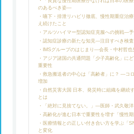
「良質な慢性期医療がなければ日本の医療
のあるべき姿―
嚥下・排泄リハビリ徹底、慢性期重症治療
え続けたこと
アルツハイマー型認知症克服への挑戦―予
認知症診療の新たな知見―注目すべき検査
IMSグループのはじまり―会長・中村哲
アジア諸国の共通問題「少子高齢化」にど
重要性
救急搬送者の中心は「高齢者」に？ ―コ
増加
自然災害大国 日本、発災時に組織を継続
とは
「絶対に見捨てない。」―医師・武久敬洋
高齢化が進む日本で重要性を増す「慢性期
医療情報との正しい付き合い方を学ぶ「S
と変化