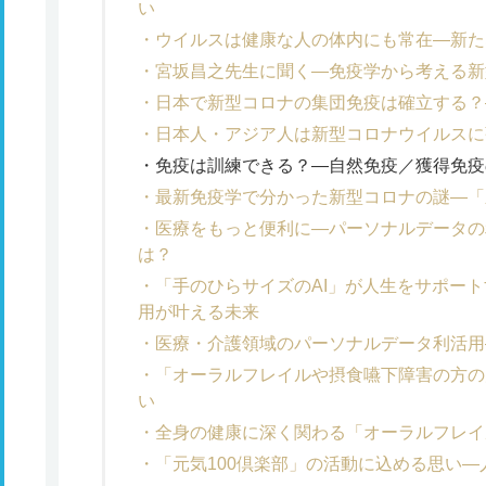
い
ウイルスは健康な人の体内にも常在―新た
宮坂昌之先生に聞く―免疫学から考える新
日本で新型コロナの集団免疫は確立する？
日本人・アジア人は新型コロナウイルスに
免疫は訓練できる？―自然免疫／獲得免疫
最新免疫学で分かった新型コロナの謎―「
医療をもっと便利に―パーソナルデータの
は？
「手のひらサイズのAI」が人生をサポー
用が叶える未来
医療・介護領域のパーソナルデータ利活用
「オーラルフレイルや摂食嚥下障害の方の
い
全身の健康に深く関わる「オーラルフレイ
「元気100倶楽部」の活動に込める思い―