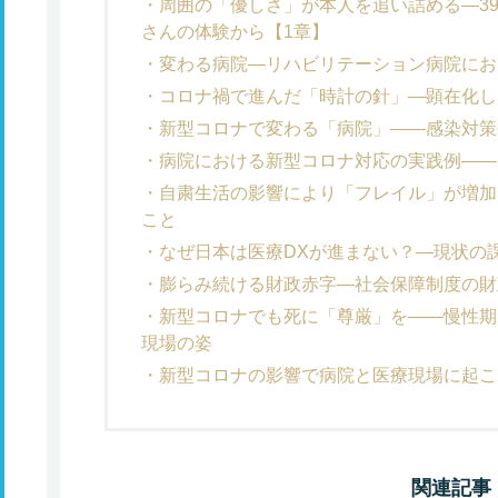
周囲の「優しさ」が本人を追い詰める―3
さんの体験から【1章】
変わる病院―リハビリテーション病院にお
コロナ禍で進んだ「時計の針」―顕在化し
新型コロナで変わる「病院」――感染対策
病院における新型コロナ対応の実践例――
自粛生活の影響により「フレイル」が増加
こと
なぜ日本は医療DXが進まない？―現状の
膨らみ続ける財政赤字―社会保障制度の財
新型コロナでも死に「尊厳」を――慢性期
現場の姿
新型コロナの影響で病院と医療現場に起こ
関連記事