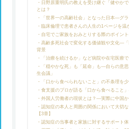
日野原重明氏の教えを受け継ぐ「健やかで
とは？
「世界一の高齢社会」となった日本―グラ
臨床倫理で患者さんの人生の1ページを温
自宅でご家族をおみとりする際のポイント
高齢多死社会で変化する価値観や文化―「
背景
「治療を続けるか」など病院や在宅医療で
「穏やかな死」も「延命」も―自らの意思
生会議」
「口から食べられないこと」の不条理を少
食支援のプロが語る「口から食べること」
外国人労働者の現状とは？―実際に中国か
認知症の本人と周囲の関係において大切な
【3章】
認知症の当事者と家族に対するサポート体