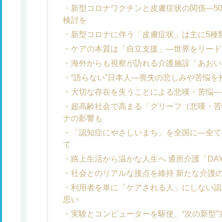
新型コロナワクチンと皮膚症状の関係―5
検討を
新型コロナに伴う「皮膚症状」は主に5種
ケアの本質は「自立支援」―世界をリード
海外からも視察が訪れる介護施設「あおい
“語らない”日本人―喪失の悲しみや苦悩
大切な存在を失うことによる悲嘆・苦悩―
超高齢社会で高まる「グリーフ（悲嘆・苦
ナの影響も
「認知症にやさしいまち」を全国に―全て
て
路上生活から温かな人生へ 通所介護「DAY
社会とのリアルな接点を維持 新たな介護のあ
利用者を単に「ケアされる人」にしない認知症
思い
実験とコンピューターを駆使、“次の新型