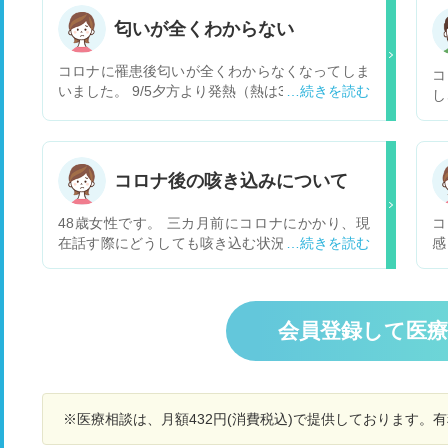
匂いが全くわからない
コロナに罹患後匂いが全くわからなくなってしま
コ
いました。 9/5夕方より発熱（熱は3日くらいで平
し
熱に下がりました） 9/7朝よりのどの激痛（9/7～
息
11まで激痛、その後改善） 9/9頃より匂いがしな
う
い。今も全然匂わない。 臭覚は戻るのでしょう
ト
か？受診するとすれば何科にいつ頃行けばよいの
き
コロナ後の咳き込みについて
でしょうか？
せ
れ
48歳女性です。 三カ月前にコロナにかかり、現
コ
在話す際にどうしても咳き込む状況がいまだ続い
感
ております。呼吸器内科に行き、一般的な吸入薬
ん
や薬を処方して頂いておりますが、話している
匂
際、咳がどうしてもでてしまいます。又、咳込み
く
が多いせいか、声もかすれることもあります。 三
れ
会員登録して医
カ月たった現在も完治の気配がない状態です。 コ
ロナ後に私のような症状が出ている方は多いので
しょうか？ 又、呼吸器内科へ通院はしております
が、三カ月経った現在も一向に治る気配がないの
※医療相談は、月額432円(消費税込)で提供しております。
ですが、このまま通院だけ続けていく形で良いも
のでしょうか？ なんとか、咳き込みをしずめたい