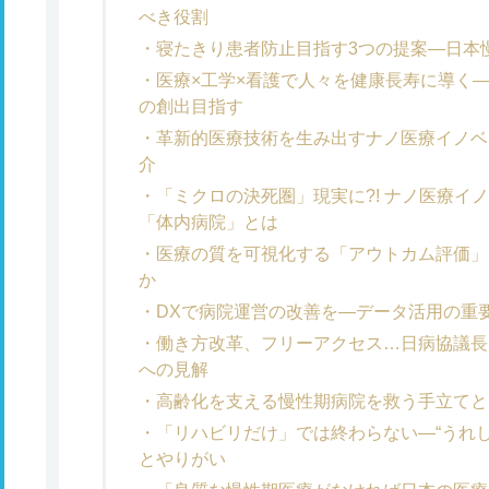
べき役割
寝たきり患者防止目指す3つの提案―日本
医療×工学×看護で人々を健康長寿に導く
の創出目指す
革新的医療技術を生み出すナノ医療イノベ
介
「ミクロの決死圏」現実に?! ナノ医療イ
「体内病院」とは
医療の質を可視化する「アウトカム評価」
か
DXで病院運営の改善を―データ活用の重
働き方改革、フリーアクセス…日病協議長
への見解
高齢化を支える慢性期病院を救う手立てとな
「リハビリだけ」では終わらない―“うれ
とやりがい