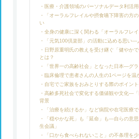
医療・介護領域のパーソナルデータ利活用
「オーラルフレイルや摂食嚥下障害の方の
い
全身の健康に深く関わる「オーラルフレイ
「元気100倶楽部」の活動に込める思い―
日野原重明氏の教えを受け継ぐ「健やかで
とは？
「世界一の高齢社会」となった日本―グラ
臨床倫理で患者さんの人生の1ページを温
自宅でご家族をおみとりする際のポイント
高齢多死社会で変化する価値観や文化―「
背景
「治療を続けるか」など病院や在宅医療で
「穏やかな死」も「延命」も―自らの意思
生会議」
「口から食べられないこと」の不条理を少