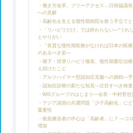
働き方改革、フリーアクセス…日病協議長
への見解
高齢化を支える慢性期病院を救う手立てとな
「リハビリだけ」では終わらない―“うれ
とやりがい
「良質な慢性期医療がなければ日本の医療
のあるべき姿―
嚥下・排泄リハビリ徹底、慢性期重症治療
え続けたこと
アルツハイマー型認知症克服への挑戦―予
認知症診療の新たな知見―注目すべき検査
IMSグループのはじまり―会長・中村哲
アジア諸国の共通問題「少子高齢化」にど
重要性
救急搬送者の中心は「高齢者」に？ ―コ
増加