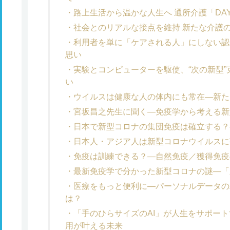
路上生活から温かな人生へ 通所介護「DAY
社会とのリアルな接点を維持 新たな介護のあ
利用者を単に「ケアされる人」にしない認知症
思い
実験とコンピューターを駆使、“次の新型
い
ウイルスは健康な人の体内にも常在―新た
宮坂昌之先生に聞く―免疫学から考える新
日本で新型コロナの集団免疫は確立する？
日本人・アジア人は新型コロナウイルスに
免疫は訓練できる？―自然免疫／獲得免疫
最新免疫学で分かった新型コロナの謎―「
医療をもっと便利に―パーソナルデータの
は？
「手のひらサイズのAI」が人生をサポー
用が叶える未来