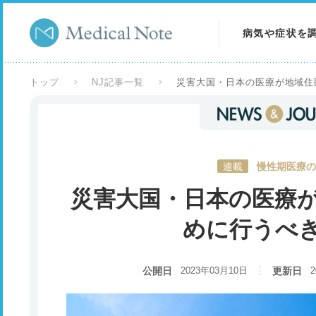
病気や症状を
病気を調べる
トップ
NJ記事一覧
災害大国・日本の医療が地域住
症状を調べる
検査を調べる
連載
慢性期医療の
災害大国・日本の医療
めに行うべ
公開日
2023年03月10日
更新日