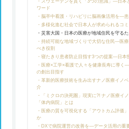
スウェーデンを貫く「3つの意識」―日本
ワード
脳卒中看護・リハビリに脳画像活用を―患
多様化進む社会で日本人が求められるコミ
災害大国・日本の医療が地域住民を守るた
持続可能な地域づくりで大切な住民―医療
べき役割
寝たきり患者防止目指す3つの提案―日本
医療×工学×看護で人々を健康長寿に導く
の創出目指す
革新的医療技術を生み出すナノ医療イノベ
介
「ミクロの決死圏」現実に?! ナノ医療イ
「体内病院」とは
医療の質を可視化する「アウトカム評価」
か
DXで病院運営の改善を―データ活用の重