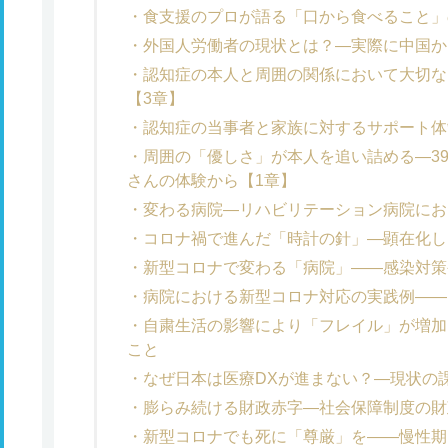
食支援のプロが語る「口から食べること」
外国人労働者の現状とは？―実際に中国か
認知症の本人と周囲の関係において大切な
【3章】
認知症の当事者と家族に対するサポート体
周囲の「優しさ」が本人を追い詰める―3
さんの体験から【1章】
変わる病院―リハビリテーション病院にお
コロナ禍で進んだ「時計の針」―顕在化し
新型コロナで変わる「病院」――感染対策
病院における新型コロナ対応の実践例――
自粛生活の影響により「フレイル」が増加
こと
なぜ日本は医療DXが進まない？―現状の
膨らみ続ける財政赤字―社会保障制度の財
新型コロナでも死に「尊厳」を――慢性期