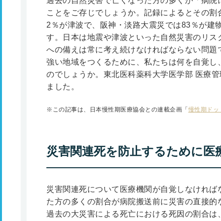
過去の自然災害で亡くなった方の多くが「病院
ことをご存じでしょうか。記録によるとその割
2％が津波で、阪神・淡路大震災では83％が建
す。日本は地震や津波といった自然災害のリス
への備えは常に考え続けなければならない問題
強い地域をつくるために、私たちは何を自覚し
のでしょうか。東北医科薬科大学医学部 医療
ました。
※この記事は、日本慢性期医療協会との連載企画「
慢性期ドッ
災害関連死を防止するために医
災害関連死について医療機関が自覚しなければ
た方の多くの割合が病院搬送前に災害の直接的
過去の大災害による死亡における死因の割合は