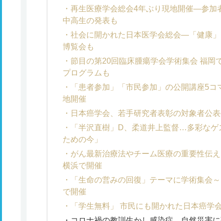
再生医療学会総会4年ぶり現地開催―参加者
中高生の発表も
社会に開かれた日本医学会総会―「健康」
博覧会も
節目の第20回臨床腫瘍学会学術集会 福
プログラムも
「患者参加」「市民参加」の公開講座5コ
地開催
日本癌学会、若手研究者表彰の対象者公表
「半沢直樹」D、柔道井上監督…多彩なゲ
ための今」
がん最新治療法やチーム医療の重要性伝え
横浜で開催
「生命の営みの回復」テーマに学術集会～
で開催
「学生無料」 市民にも開かれた日本癌学
コロナ禍の教訓生かし感染症、自然災害に