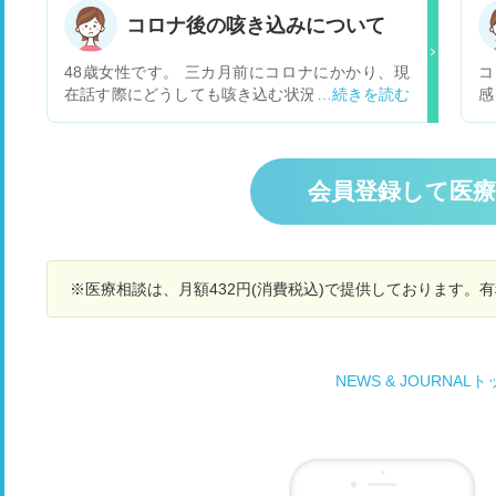
か？受診するとすれば何科にいつ頃行けばよいの
き
コロナ後の咳き込みについて
でしょうか？
せ
れ
48歳女性です。 三カ月前にコロナにかかり、現
コ
在話す際にどうしても咳き込む状況がいまだ続い
感
ております。呼吸器内科に行き、一般的な吸入薬
ん
や薬を処方して頂いておりますが、話している
匂いも
際、咳がどうしてもでてしまいます。又、咳込み
く
が多いせいか、声もかすれることもあります。 三
れ
会員登録して医
カ月たった現在も完治の気配がない状態です。 コ
ロナ後に私のような症状が出ている方は多いので
しょうか？ 又、呼吸器内科へ通院はしております
が、三カ月経った現在も一向に治る気配がないの
※医療相談は、月額432円(消費税込)で提供しております。
ですが、このまま通院だけ続けていく形で良いも
のでしょうか？ なんとか、咳き込みをしずめたい
のですが、どのようにするべきでしょうか？ 御教
示の程、何卒宜しくお願い致します。
NEWS & JOURNAL