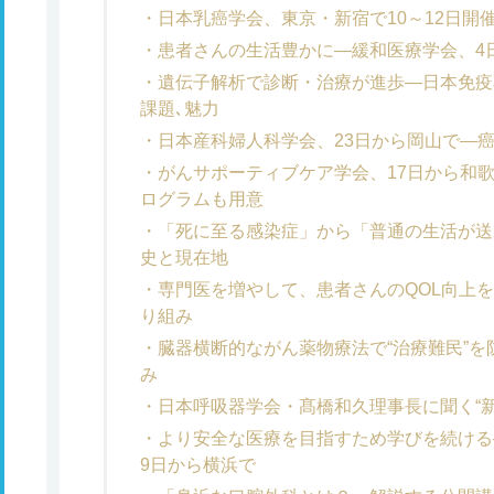
日本乳癌学会、東京・新宿で10～12日開
患者さんの生活豊かに―緩和医療学会、4
遺伝子解析で診断・治療が進歩―日本免疫
課題､魅力
日本産科婦人科学会、23日から岡山で―
がんサポーティブケア学会、17日から和
ログラムも用意
「死に至る感染症」から「普通の生活が送
史と現在地
専門医を増やして、患者さんのQOL向上
り組み
臓器横断的ながん薬物療法で“治療難民”
み
日本呼吸器学会・髙橋和久理事長に聞く“
より安全な医療を目指すため学びを続ける
9日から横浜で