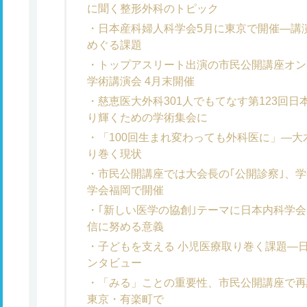
に聞く整形外科のトピック
日本産科婦人科学会5月に東京で開催―講
めぐる課題
トップアスリート出演の市民公開講座オン
学術講演会 4月末開催
慈恵医大外科301人でもてなす第123回
り輝くための学術集会に
「100回生まれ変わっても外科医に」―
り巻く現状
市民公開講座では大会長の｢公開診察｣、
学会福岡で開催
｢新しい医学の協創｣テーマに日本内科学
信に努める意義
子どもを支える 小児医療取り巻く課題―
ンタビュー
「みる」ことの重要性、市民公開講座で再
東京・有楽町で