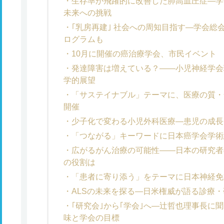
生存率が飛躍的に改善した肺高血圧症―学
未来への挑戦
｢乳房再建｣ 社会への周知目指す―学会総
ログラムも
10月に開催の癌治療学会、市民イベント 
発達障害は増えている？――小児神経学会
学的展望
「サステイナブル」テーマに、医療の質・
開催
少子化で変わる小児外科医療―患児の成長
「つながる」キーワードに日本癌学会学術
広がるがん治療の可能性――日本の研究者
の役割は
「患者に寄り添う」をテーマに日本神経免
ALSの未来を探る―日米権威が語る診療
｢研究会｣から｢学会｣へ―辻哲也理事長に
味と学会の目標