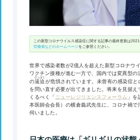
この新型コロナウイルス感染症に関する記事の最終更新は2021
労働省などのホームページ
をご参照ください。
世界で感染者数が2億人を超えた新型コロナウイル
ワクチン接種が進む一方で、国内では変異型の
ひっぱく
の
逼迫
が危惧されています。未曾有の感染症と
を問い直す必要が出てきました。将来を見据え
くるべく「
ニューレジリエンスフォーラム
」を
本医師会会長）の横倉義武先生に、コロナ禍で
伺いました。
日本の医療は「ギリギリの状態