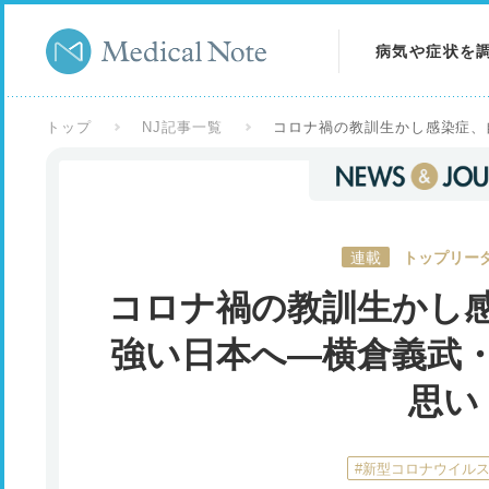
病気や症状を
病気を調べる
トップ
NJ記事一覧
コロナ禍の教訓生かし感染症、
症状を調べる
検査を調べる
連載
トップリーダ
コロナ禍の教訓生かし
強い日本へ―横倉義武
思い
#新型コロナウイル