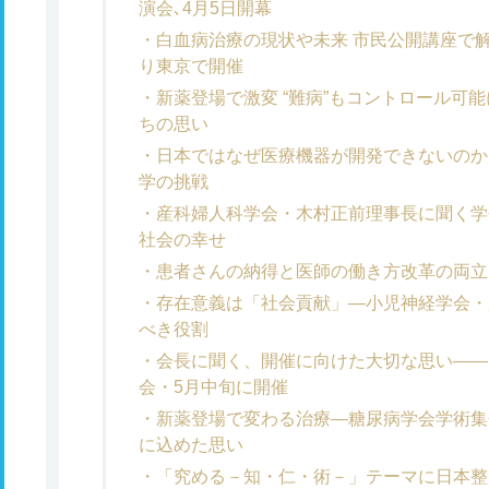
演会､4月5日開幕
白血病治療の現状や未来 市民公開講座で
り東京で開催
新薬登場で激変 “難病”もコントロール可
ちの思い
日本ではなぜ医療機器が開発できないのか
学の挑戦
産科婦人科学会・木村正前理事長に聞く学
社会の幸せ
患者さんの納得と医師の働き方改革の両立
存在意義は「社会貢献」―小児神経学会・
べき役割
会長に聞く、開催に向けた大切な思い――
会・5月中旬に開催
新薬登場で変わる治療―糖尿病学会学術集
に込めた思い
「究める－知・仁・術－」テーマに日本整