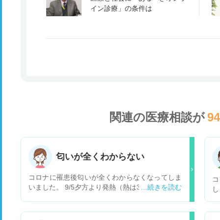
イン診療」の条件は
関連の医療相談が
9
匂いが全くわからない
コロナに罹患後匂いが全くわからなくなってしま
コ
いました。 9/5夕方より発熱（熱は3日くらいで平
し
熱に下がりました） 9/7朝よりのどの激痛（9/7～
息
11まで激痛、その後改善） 9/9頃より匂いがしな
う
い。今も全然匂わない。 臭覚は戻るのでしょう
ト