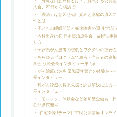
「身近な口腔外科とは？」解説する公開講
大会、22日から横浜で
「寝酒」は意図せぬ目覚めと覚醒の原因に
件とは
子どもの睡眠問題と発達障害の関係 “誤診
内科出身は初 日本癌治療学会・吉野理事
り方
子宮頸がん患者の悲劇とワクチンの重要性
あらゆるプログラムで患者・当事者の参加
学会 渡邊会長インタビュー第2弾
がん治療の進歩 常識覆す驚きの体験を－
長インタビュー
乳がん診療の将来見据え課題解決に注力―
長インタビュー
「モルック」体験会など参加型企画も―日
公開講座開催
｢在宅医療｣テーマに市民公開講座オンラ