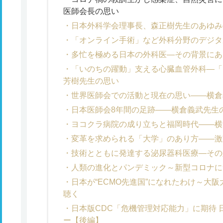
医師会長の思い
日本外科学会理事長、森正樹先生のあゆみ
「オンライン手術」など外科分野のデジタ
多忙を極める日本の外科医―その背景にあ
「いのちの躍動」支える心臓血管外科―「
芳樹先生の思い
世界医師会での活動と現在の思い――横倉
日本医師会8年間の足跡――横倉義武先生
ヨコクラ病院の成り立ちと福岡時代――横
変革を求められる「大学」のあり方――激
技術とともに発達する泌尿器科医療―その
人類の進化とパンデミック～新型コロナに
日本が“ECMO先進国”になれたわけ～大
聴く
日本版CDC「危機管理対応能力」に期待
ー【後編】