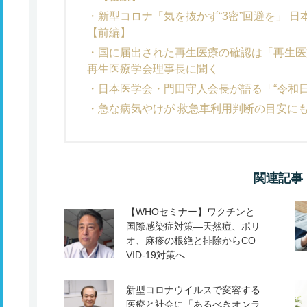
新型コロナ「気を抜かず“3密”回避を」 
【前編】
国に届出された再生医療の確認は「再生医
再生医療学会理事長に聞く
日本医学会・門田守人会長が語る「“令和
急な病気やけが 救急車利用判断の目安に
関連記事
【WHOセミナー】ワクチンと
国際感染症対策―天然痘、ポリ
オ、麻疹の根絶と排除からCO
VID-19対策へ
新型コロナウイルスで変容する
医療と社会に「あるべきオンラ