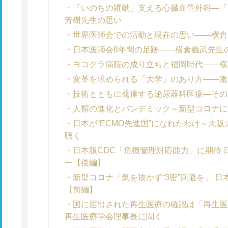
「いのちの躍動」支える心臓血管外科―「
芳樹先生の思い
世界医師会での活動と現在の思い――横倉
日本医師会8年間の足跡――横倉義武先生
ヨコクラ病院の成り立ちと福岡時代――横
変革を求められる「大学」のあり方――激
技術とともに発達する泌尿器科医療―その
人類の進化とパンデミック～新型コロナに
日本が“ECMO先進国”になれたわけ～大
聴く
日本版CDC「危機管理対応能力」に期待
ー【後編】
新型コロナ「気を抜かず“3密”回避を」 
【前編】
国に届出された再生医療の確認は「再生医
再生医療学会理事長に聞く