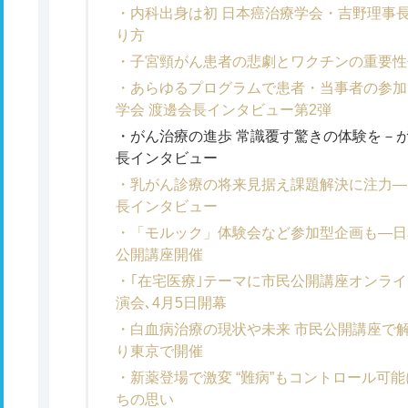
内科出身は初 日本癌治療学会・吉野理事
り方
子宮頸がん患者の悲劇とワクチンの重要性
あらゆるプログラムで患者・当事者の参加
学会 渡邊会長インタビュー第2弾
がん治療の進歩 常識覆す驚きの体験を－
長インタビュー
乳がん診療の将来見据え課題解決に注力―
長インタビュー
「モルック」体験会など参加型企画も―日
公開講座開催
｢在宅医療｣テーマに市民公開講座オンラ
演会､4月5日開幕
白血病治療の現状や未来 市民公開講座で
り東京で開催
新薬登場で激変 “難病”もコントロール可
ちの思い