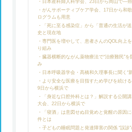
日本産科婦人科学会、23日から岡山で―
がんサポーティブケア学会、17日から和
ログラムも用意
「死に至る感染症」から「普通の生活が送
史と現在地
専門医を増やして、患者さんのQOL向上
り組み
臓器横断的ながん薬物療法で“治療難民”
み
日本呼吸器学会・髙橋和久理事長に聞く“
より安全な医療を目指すため学びを続ける
9日から横浜で
「身近な口腔外科とは？」解説する公開講
大会、22日から横浜で
「寝酒」は意図せぬ目覚めと覚醒の原因に
件とは
子どもの睡眠問題と発達障害の関係 “誤診