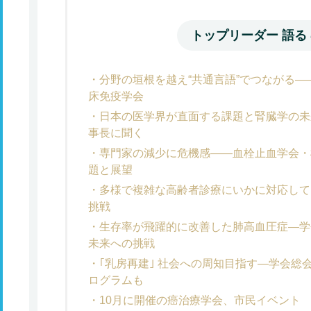
トップリーダー 語る
分野の垣根を越え“共通言語”でつながる
床免疫学会
日本の医学界が直面する課題と腎臓学の未
事長に聞く
専門家の減少に危機感――血栓止血学会・
題と展望
多様で複雑な高齢者診療にいかに対応して
挑戦
生存率が飛躍的に改善した肺高血圧症―学
未来への挑戦
｢乳房再建｣ 社会への周知目指す―学会総
ログラムも
10月に開催の癌治療学会、市民イベント 