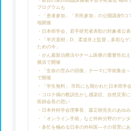
節目の第20回臨床腫瘍学会学術集会 福
プログラムも
「患者参加」「市民参加」の公開講座5コ
地開催
日本癌学会、若手研究者表彰の対象者公表
「半沢直樹」D、柔道井上監督…多彩なゲ
ための今」
がん最新治療法やチーム医療の重要性伝え
横浜で開催
「生命の営みの回復」テーマに学術集会～
で開催
「学生無料」 市民にも開かれた日本癌学
コロナ禍の教訓生かし感染症、自然災害に
医師会長の思い
日本外科学会理事長、森正樹先生のあゆみ
「オンライン手術」など外科分野のデジタ
多忙を極める日本の外科医―その背景にあ