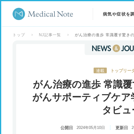
病気や症状を
病気を調べる
トップ
NJ記事一覧
がん治療の進歩 常識覆す驚き
症状を調べる
検査を調べる
連載
トップリーダ
がん治療の進歩 常識
がんサポーティブケア
タビュ
公開日
2024年05月10日
更新日