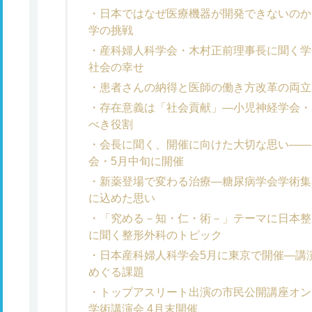
日本ではなぜ医療機器が開発できないのか
学の挑戦
産科婦人科学会・木村正前理事長に聞く学
社会の幸せ
患者さんの納得と医師の働き方改革の両立
存在意義は「社会貢献」―小児神経学会・
べき役割
会長に聞く、開催に向けた大切な思い――
会・5月中旬に開催
新薬登場で変わる治療―糖尿病学会学術集
に込めた思い
「究める－知・仁・術－」テーマに日本整
に聞く整形外科のトピック
日本産科婦人科学会5月に東京で開催―講
めぐる課題
トップアスリート出演の市民公開講座オン
学術講演会 4月末開催