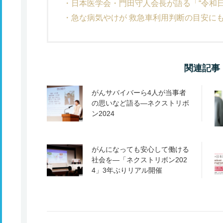
日本医学会・門田守人会長が語る「“令和
急な病気やけが 救急車利用判断の目安に
関連記事
がんサバイバーら4人が当事者
の思いなど語る―ネクストリボ
ン2024
がんになっても安心して働ける
社会を―「ネクストリボン202
4」3年ぶりリアル開催