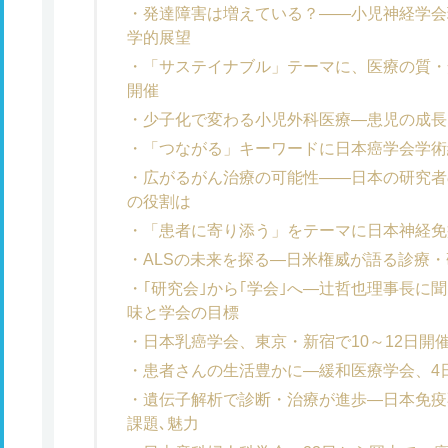
発達障害は増えている？――小児神経学会
学的展望
「サステイナブル」テーマに、医療の質・
開催
少子化で変わる小児外科医療―患児の成長
「つながる」キーワードに日本癌学会学術
広がるがん治療の可能性――日本の研究者
の役割は
「患者に寄り添う」をテーマに日本神経免
ALSの未来を探る―日米権威が語る診療
｢研究会｣から｢学会｣へ―辻哲也理事長に
味と学会の目標
日本乳癌学会、東京・新宿で10～12日開
患者さんの生活豊かに―緩和医療学会、4
遺伝子解析で診断・治療が進歩―日本免疫
課題､魅力