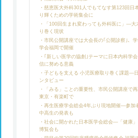
慈恵医大外科301人でもてなす第123回
り輝くための学術集会に
「100回生まれ変わっても外科医に」―
り巻く現状
市民公開講座では大会長の｢公開診察｣、
学会福岡で開催
｢新しい医学の協創｣テーマに日本内科学
信に努める意義
子どもを支える 小児医療取り巻く課題―
ンタビュー
「みる」ことの重要性、市民公開講座で再
東京・有楽町で
再生医療学会総会4年ぶり現地開催―参加者
中高生の発表も
社会に開かれた日本医学会総会―「健康」
博覧会も