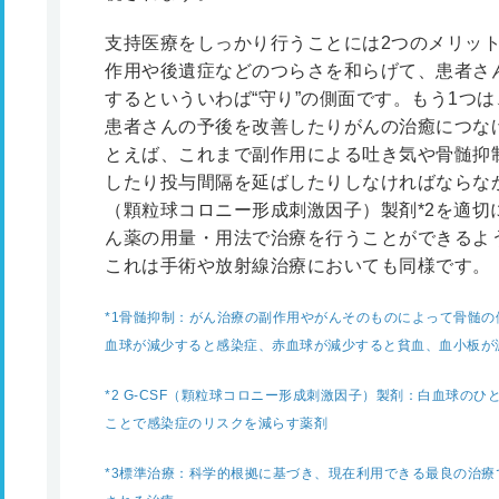
支持医療をしっかり行うことには2つのメリッ
作用や後遺症などのつらさを和らげて、患者さ
するといういわば“守り”の側面です。もう1つ
患者さんの予後を改善したりがんの治癒につなげ
とえば、これまで副作用による吐き気や骨髄抑
したり投与間隔を延ばしたりしなければならなか
（顆粒球コロニー形成刺激因子）製剤
*2
を適切
ん薬の用量・用法で治療を行うことができるよ
これは手術や放射線治療においても同様です。
*1
骨髄抑制：がん治療の副作用やがんそのものによって骨髄の
血球が減少すると感染症、赤血球が減少すると貧血、血小板が
*2
G-CSF（顆粒球コロニー形成刺激因子）製剤：白血球のひ
ことで感染症のリスクを減らす薬剤
*3
標準治療：科学的根拠に基づき、現在利用できる最良の治療