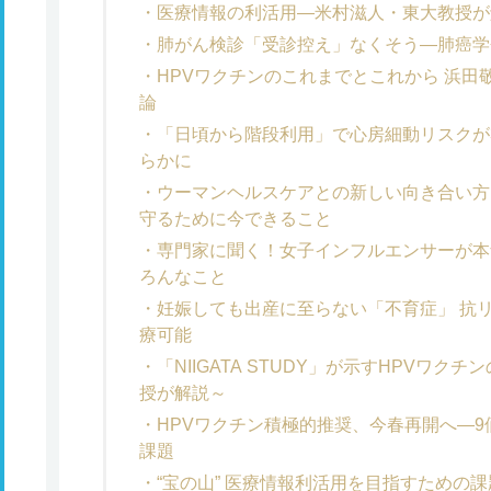
医療情報の利活用―米村滋人・東大教授が
肺がん検診「受診控え」なくそう―肺癌学
HPVワクチンのこれまでとこれから 浜
論
「日頃から階段利用」で心房細動リスクが
らかに
ウーマンヘルスケアとの新しい向き合い方
守るために今できること
専門家に聞く！女子インフルエンサーが本
ろんなこと
妊娠しても出産に至らない「不育症」 抗
療可能
「NIIGATA STUDY」が示すHPVワ
授が解説～
HPVワクチン積極的推奨、今春再開へ―
課題
“宝の山” 医療情報利活用を目指すための