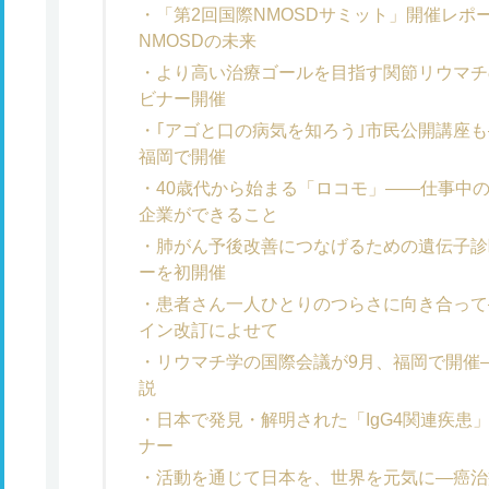
「第2回国際NMOSDサミット」開催レポ
NMOSDの未来
より高い治療ゴールを目指す関節リウマチ
ビナー開催
｢アゴと口の病気を知ろう｣市民公開講座も
福岡で開催
40歳代から始まる「ロコモ」――仕事中
企業ができること
肺がん予後改善につなげるための遺伝子診
ーを初開催
患者さん一人ひとりのつらさに向き合って
イン改訂によせて
リウマチ学の国際会議が9月、福岡で開催
説
日本で発見・解明された「IgG4関連疾患
ナー
活動を通じて日本を、世界を元気に―癌治