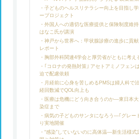
子どものヘルスリテラシー向上を目指し学
ープロジェクト
外国人への適切な医療提供と保険制度維持
はなこ氏が講演
神戸から世界へ：甲状腺診療の進歩に貢献
レポート
胸部外科関連4学会と厚労省がともに考え
｢コロナの発熱対策｣ アセトアミノフェン
迫で配慮依頼
月経前に心身を苦しめるPMSは婦人科で治
経回数減でQOL向上も
医療は危機にどう向き合うのか―東日本大
染症まで
病気の子どものサンタになろう―｢グレー
り実地開催
“感染”していないのに高体温―新生活様