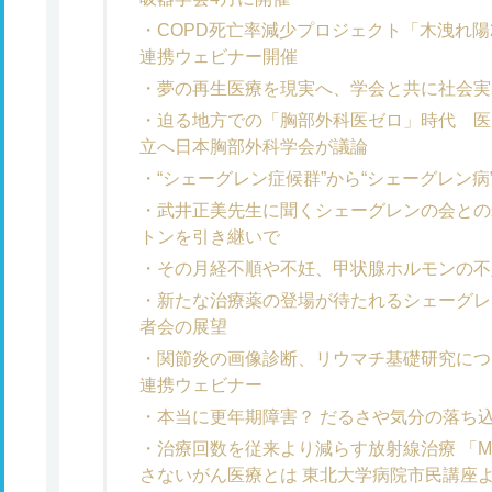
COPD死亡率減少プロジェクト「木洩れ陽
連携ウェビナー開催
夢の再生医療を現実へ、学会と共に社会実
迫る地方での「胸部外科医ゼロ」時代 医
立へ日本胸部外科学会が議論
“シェーグレン症候群”から“シェーグレン
武井正美先生に聞くシェーグレンの会との
トンを引き継いで
その月経不順や不妊、甲状腺ホルモンの不
新たな治療薬の登場が待たれるシェーグレ
者会の展望
関節炎の画像診断、リウマチ基礎研究につ
連携ウェビナー
本当に更年期障害？ だるさや気分の落ち
治療回数を従来より減らす放射線治療 「
さないがん医療とは 東北大学病院市民講座