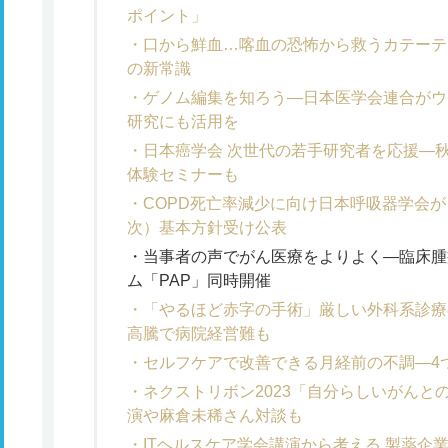
ポイント」
口から鮮血…喀血の恐怖から救うカテーテ
の新常識
ゲノム編集を知ろう―日本医学会連合がウ
研究にも活用を
日本癌学会 次世代の若手研究者を応援―
体験セミナーも
COPD死亡率減少に向け日本呼吸器学会が
次）基本方針受け公表
当事者の声でがん医療をよりよく―臨床腫
ム「PAP」同時開催
「やるほど赤字の手術」厳しい外科系診療
高騰で病院経営難も
セルフケアで改善できる月経前の不調―4
ネクストリボン2023「自分らしいがんと
演や麻倉未稀さん対談も
ITヘルスケア学会講演から考える 製薬企