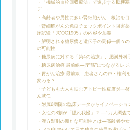
「機械的血栓回収療法」で進歩する脳梗塞治
デー」
高齢者や男性に多い腎細胞がん―根治を目
腎細胞がんの免疫チェックポイント阻害薬
床試験「JCOG1905」の内容や意義
解明される糖尿病と遺伝子の関係―個々の
の可能性
糖尿病に対する「第4の治療」、肥満外科
糖尿病治療 最前線―貯“筋”につながるレ
胃がん治療 最前線―患者さんの声・権利
変わる？
子どもも大人も悩むアトピー性皮膚炎―啓
ん就任
附属6病院の臨床データからイノベーション
女性の8割が「隠れ我慢」？ ―1万人調査
漢方製剤の新たな可能性とは―高齢者や女
1400年超かけて日本独自の発展を遂げた