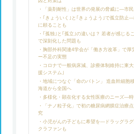
因と対策は
「薬剤耐性」は世界の発展の脅威に―市民
｢きょういく｣と｢きょうよう｣で孤立防止
に頼ることも
｢孤独｣と｢孤立｣の違いは？ 若者が感じ
で深刻化した問題も
胸部外科関連4学会が「働き方改革」で厚
ー不足の実態
コロナで一般病床減、診療体制維持に東大
援システム｣
地域につなぐ「命のバトン」 造血幹細胞
海道から全国へ
多様化・顕在化する女性医療のニーズ―時
「ナノ粒子化」で初の糖尿病網膜症治療点
究
小児がんの子どもに希望を―ドラッグラグ
クラファンも