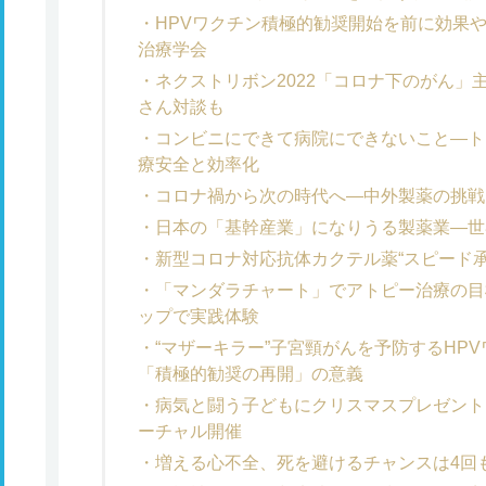
HPVワクチン積極的勧奨開始を前に効果
治療学会
ネクストリボン2022「コロナ下のがん」
さん対談も
コンビニにできて病院にできないこと―ト
療安全と効率化
コロナ禍から次の時代へ―中外製薬の挑戦
日本の「基幹産業」になりうる製薬業―世
新型コロナ対応抗体カクテル薬“スピード承
「マンダラチャート」でアトピー治療の目
ップで実践体験
“マザーキラー”子宮頸がんを予防するHP
「積極的勧奨の再開」の意義
病気と闘う子どもにクリスマスプレゼントを
ーチャル開催
増える心不全、死を避けるチャンスは4回