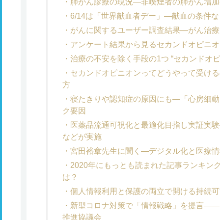
肺がん診療の現況―非喫煙者の肺がん増加
6/14は「世界献血者デー」―献血の条件
がんに関するユーザー調査結果―がん治療
アンケート結果から見るセカンドオピニオ
治療の不安を除く手段の1つ “セカンドオ
セカンドオピニオンってどうやって受ける
方
寝たきりや認知症の原因にも―「心房細動
ク要因
医薬品流通可視化と最適化目指し実証実験
などが実施
宮田裕章先生に聞く―デジタル化と医療情
2020年にもっとも読まれた記事ランキン
は？
個人情報利用と保護の両立で開ける持続可
新型コロナ対策で「情報戦略」を提言――
推進協議会