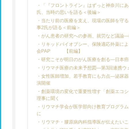
「『フロントライン』はずっと神奈川にあ
氏、当時の思いを語る＜後編＞
当たり前の医療を支え、現場の医師を守る
事2氏が語る＜前編＞
がん患者の研究への参画、就労など議論―
リキッドバイオプシー、保険適応外薬によ
会PAP 【前編】
研究こそが明日のがん医療を創る―日本癌
リウマチ医療の未来予想図―第3回連携ウ
女性医師増加、若手教育にも力点―泌尿器
演開催
創薬環境の変化で重要性増す「創薬エコシ
理事に聞く
リウマチ学会が医学部向け教育プログラム
に
リウマチ・膠原病内科指導医が伝えたいこ