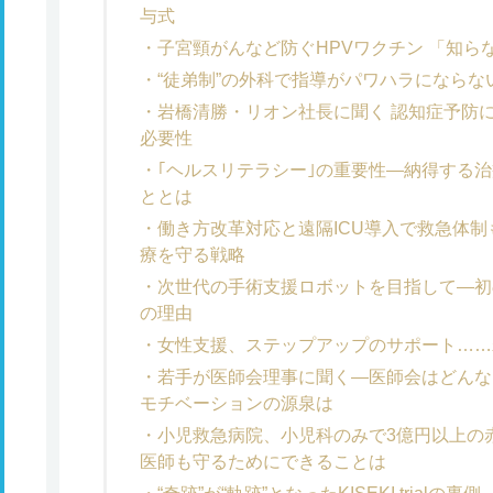
与式
子宮頸がんなど防ぐHPVワクチン 「知
“徒弟制”の外科で指導がパワハラになら
岩橋清勝・リオン社長に聞く 認知症予防
必要性
｢ヘルスリテラシー｣の重要性―納得する治
ととは
働き方改革対応と遠隔ICU導入で救急体
療を守る戦略
次世代の手術支援ロボットを目指して―初の国
の理由
女性支援、ステップアップのサポート……
若手が医師会理事に聞く―医師会はどんな
モチベーションの源泉は
小児救急病院、小児科のみで3億円以上の
医師も守るためにできることは