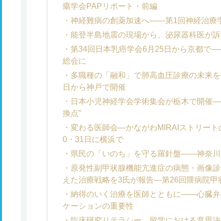
瘍学会PAPリポート・前編
神経難病の創薬加速へ――第1回神経治療
能登半島地震の現場から、泌尿器科医が訴
第34回日本乳癌学会6月25日から京都で―
総会に
多職種の「融和」で肺高血圧診療の未来を拓
日から神戸で開催
日本小児神経学会学術集会が栃木で開催―
換点”
変わる医師会―かながわMIRAIストリー
0・31日に横浜で
県民の「いのち」を守る羅針盤――神奈川
原発性副甲状腺機能亢進症の病態・画像診
えた治療戦略を3氏が報告―第26回隈病院
納得のいく治療を医師とともに――心臓弁
ケーションの重要性
臨床研究リテラシー、留学における意思決