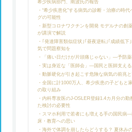
希少疾病部門、南波氏の報告
“希少疾患化”する病気の診断・治療の時
グの可能性
新型コロナワクチンを開発 モデルナの創
が講演で解説
｢発達障害類似症状｣｢昼夜逆転｣｢成績低
気で問題察知を
「痛い日だけが片頭痛じゃない」―予防薬
実は身近な「医師会」―国民と医師支える
動脈硬化が引き起こす危険な病気の前兆と
全国に計1000万人、希少疾患の子どもと
の取り組み
内科専攻医のJ-OSLER登録1.4カ月分
た検討の必要性
スマホ利用で若者にも増える手の国民病―
床・教育への思い
海外で体調を崩したらどうする？ 夏休み