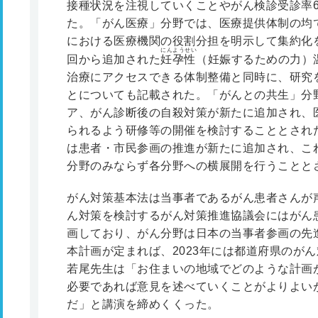
接種状況を注視していくことやがん検診受診率
た。「がん医療」分野では、医療提供体制の均
における医療機関の役割分担を明示して集約化
にんようせい
回から追加された
妊孕性
（妊娠するための力）
治療にアクセスできる体制整備と同時に、研究
とについても記載された。「がんとの共生」分
ア、がん診断後の自殺対策が新たに追加され、
られるよう研修等の開催を検討することとされ
は患者・市民参画の推進が新たに追加され、こ
分野のみならず各分野への横展開を行うことと
がん対策基本法は当事者であるがん患者さんが
ん対策を検討するがん対策推進協議会にはがん
画しており、がん分野は日本の当事者参画の先
本計画が定まれば、2023年には都道府県のが
若尾先生は「お住まいの地域でどのような計画
必要であれば意見を述べていくことがよりよい
だ」と講演を締めくくった。