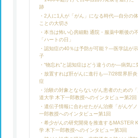
跡
2人に1人が「がん」になる時代―自分の
ことの大切さ
本当は怖い心房細動 通院・服薬中断後の不
「ハートの日」
認知症の40％は予防が可能？―医学誌が示
子
“物忘れ”と認知症はどう違うのか―病気
放置すれば肝がんに進行も―7/28世界肝炎
症
治験の対象とならないがん患者のための「
道大学 木下一郎教授へのインタビュー第2回
遺伝子情報に合わせたがん治療「がんゲノ
一郎教授へのインタビュー第1回
希少がんの研究開発を推進するMASTER KE
学 木下一郎教授へのインタビュー第3回