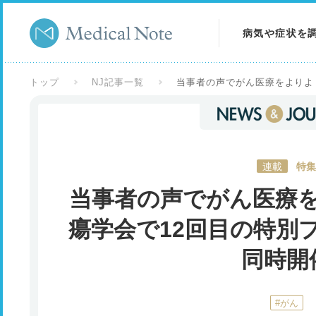
病気や症状を
病気を調べる
トップ
NJ記事一覧
当事者の声でがん医療をよりよ
症状を調べる
検査を調べる
連載
特集
当事者の声でがん医療
瘍学会で12回目の特別
同時開
#がん