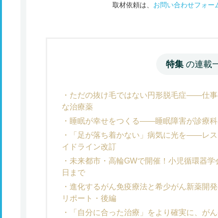
取材依頼は、
お問い合わせフォー
特集
の連載
ただの抜け毛ではない円形脱毛症――仕事
な治療薬
睡眠が幸せをつくる――睡眠障害が診療科
「足が落ち着かない」病気に光を――レス
イドライン改訂
未来都市・高輪GWで開催！小児循環器学
日まで
進化するがん免疫療法と希少がん新薬開発
リポート・後編
「自分に合った治療」をより確実に、がん