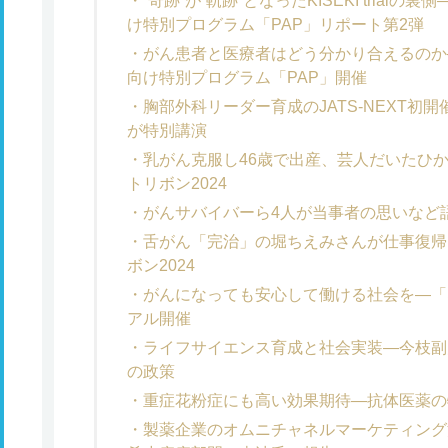
“奇跡”が“軌跡”となったKISEKI tria
け特別プログラム「PAP」リポート第2弾
がん患者と医療者はどう分かり合えるのか
向け特別プログラム「PAP」開催
胸部外科リーダー育成のJATS-NEXT初
が特別講演
乳がん克服し46歳で出産、芸人だいたひ
トリボン2024
がんサバイバーら4人が当事者の思いなど語
舌がん「完治」の堀ちえみさんが仕事復帰
ボン2024
がんになっても安心して働ける社会を―「ネ
アル開催
ライフサイエンス育成と社会実装―今枝副
の政策
重症花粉症にも高い効果期待―抗体医薬の
製薬企業のオムニチャネルマーケティン