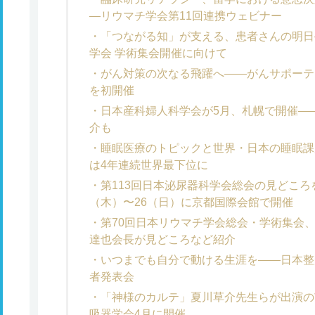
―リウマチ学会第11回連携ウェビナー
「つながる知」が支える、患者さんの明日
学会 学術集会開催に向けて
がん対策の次なる飛躍へ――がんサポーテ
を初開催
日本産科婦人科学会が5月、札幌で開催――
介も
睡眠医療のトピックと世界・日本の睡眠課
は4年連続世界最下位に
第113回日本泌尿器科学会総会の見どころ
（木）〜26（日）に京都国際会館で開催
第70回日本リウマチ学会総会・学術集会、
達也会長が見どころなど紹介
いつまでも自分で動ける生涯を――日本整
者発表会
「神様のカルテ」夏川草介先生らが出演の
吸器学会4月に開催