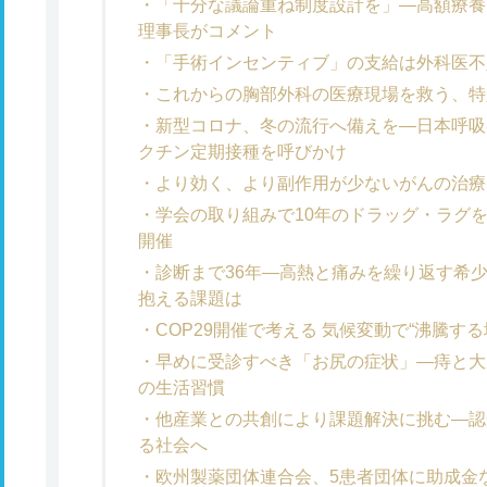
「十分な議論重ね制度設計を」―高額療養
理事長がコメント
「手術インセンティブ」の支給は外科医不
これからの胸部外科の医療現場を救う、特
新型コロナ、冬の流行へ備えを―日本呼吸
クチン定期接種を呼びかけ
より効く、より副作用が少ないがんの治療
学会の取り組みで10年のドラッグ・ラグ
開催
診断まで36年―高熱と痛みを繰り返す希
抱える課題は
COP29開催で考える 気候変動で“沸騰す
早めに受診すべき「お尻の症状」―痔と大
の生活習慣
他産業との共創により課題解決に挑む―認
る社会へ
欧州製薬団体連合会、5患者団体に助成金など