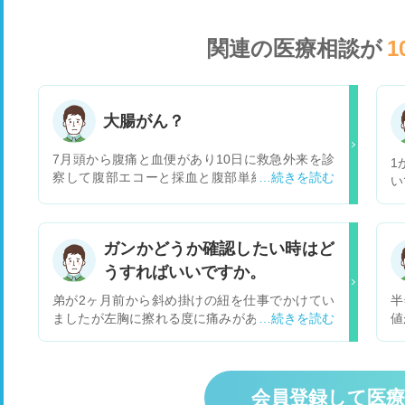
関連の医療相談が
1
大腸がん？
7月頭から腹痛と血便があり10日に救急外来を診
1
察して腹部エコーと採血と腹部単純CTと触診と
い
肛門に指入れる診察をして異常なしで13日外来で
院
医師にCT画像見る限り大きな腫瘍はないと言わ
分
れ血便は痔だと思うと言われたんですが救急外来
だ
ガンかどうか確認したい時はど
で肛門に指入れる診察でしこりや痔はないと言わ
誠
れたのに何故痔だと言ったのか不思議で腹痛の原
うすればいいですか。
い
因は腸の蠕動運動の活発が原因だと言われまし
ら
弟が2ヶ月前から斜め掛けの紐を仕事でかけてい
半
た。僕としては親父が大腸がんで今まで大腸カメ
で
ましたが左胸に擦れる度に痛みがあることから、
値
ラやってなくて毎日怖くて不安で寝れなく食欲な
査
2件程病院に行きましたが原因不明でホルモンに
た
く辛いです。3つ質問ですが1つ目は腹部単純CT
腹
よる乳腺肥大ではないかとの事です。成分検査は
像
で進行した大腸ガンは映りますか？2つ目は進行
で
していません。私は男性の乳がんなのではないか
ん
した大腸がんが映るとしたら何cmくらいから映
在
と疑っていますが何処であれば男性の乳がんの検
を
るのですか？３つ目は腸の蠕動運動が活発で血便
会員登録して医
薬