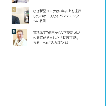
なぜ新型コロナは5年以上も流行
したのか―次なるパンデミック
への教訓
累積赤字7億円からV字復活 地方
の病院が見出した「持続可能な
医療」への“処方箋”とは