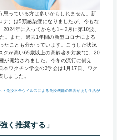
う思っている方は多いかもしれません。新
ロナ）は5類感染症になりましたが、今もな
024年に入ってからも1～2月に第10波、
した。また、過去1年間の新型コロナによる
だったことも分かっています。こうした状況
クが高い65歳以上の高齢者を対象*に、20
接種が開始されました。今冬の流行に備え
本ワクチン学会の3学会は1月17日、ワク
表しました。
やヒト免疫不全ウイルスによる免疫機能の障害があり生活が
「強く推奨する」