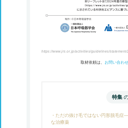
https://www.jrs.or.jp/activities/guidelines/stateme
取材依頼は、
お問い合わ
特集
ただの抜け毛ではない円形脱毛症
な治療薬