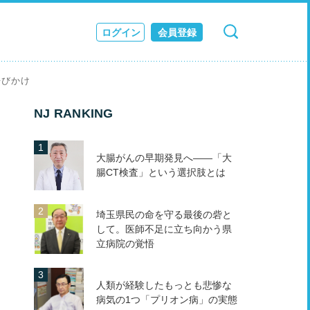
ログイン
会員登録
検索
キャンセル
ス
呼びかけ
JOURNAL
NJ RANKING
大腸がんの早期発見へ――「大
腸CT検査」という選択肢とは
埼玉県民の命を守る最後の砦と
して。医師不足に立ち向かう県
立病院の覚悟
人類が経験したもっとも悲惨な
病気の1つ「プリオン病」の実態