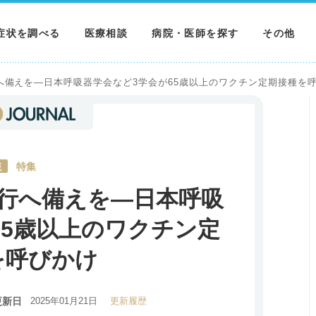
症状を調べる
医療相談
病院・医師を探す
その他
調べる
病院を探す
MNニュー
へ備えを―日本呼吸器学会など3学会が65歳以上のワクチン定期接種を
調べる
医師を探す
NEWS & 
調べる
載
特集
行へ備えを―日本呼吸
65歳以上のワクチン定
を呼びかけ
更新日
2025年01月21日
更新履歴