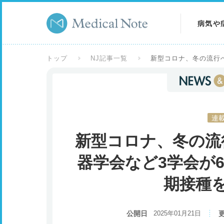
病気や
病気を
トップ
NJ記事一覧
新型コロナ、冬の流行
症状を
検査を
連
新型コロナ、冬の流
器学会など3学会が
期接種
公開日
2025年01月21日