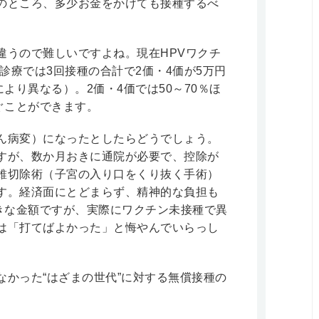
のところ、多少お金をかけても接種するべ
違うので難しいですよね。現在HPVワクチ
診療では3回接種の合計で2価・4価が5万円
より異なる）。2価・4価では50～70％ほ
ぐことができます。
ん病変）になったとしたらどうでしょう。
すが、数か月おきに通院が必要で、控除が
錐切除術（子宮の入り口をくり抜く手術）
す。経済面にとどまらず、精神的な負担も
大きな金額ですが、実際にワクチン未接種で異
は「打てばよかった」と悔やんでいらっし
なかった“はざまの世代”に対する無償接種の