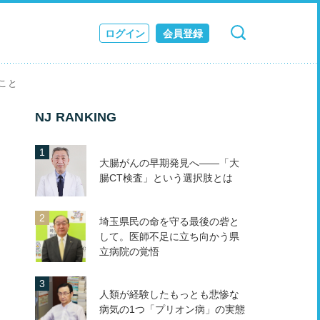
ログイン
会員登録
検索
キャンセル
ス
こと
JOURNAL
NJ RANKING
大腸がんの早期発見へ――「大
腸CT検査」という選択肢とは
埼玉県民の命を守る最後の砦と
して。医師不足に立ち向かう県
立病院の覚悟
人類が経験したもっとも悲惨な
病気の1つ「プリオン病」の実態