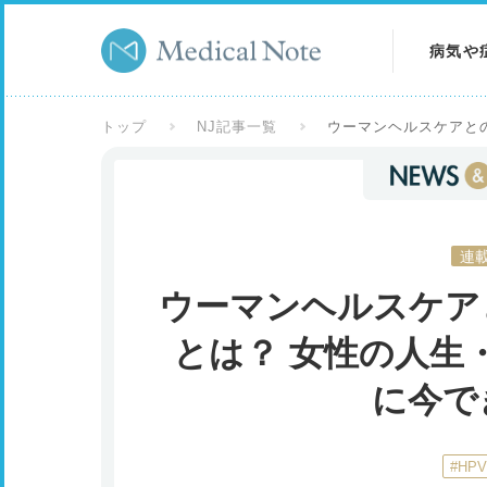
病気や
病気を
トップ
NJ記事一覧
ウーマンヘルスケアと
症状を
検査を
連
ウーマンヘルスケア
とは？ 女性の人生
に今で
#HP