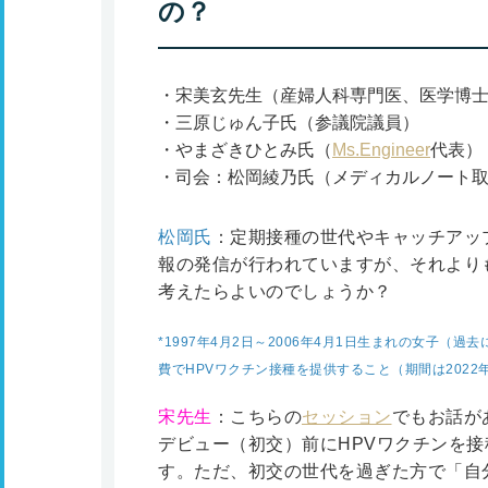
の？
宋美玄先生（産婦人科専門医、医学博
三原じゅん子氏（参議院議員）
やまざきひとみ氏（
Ms.Engineer
代表）
司会：松岡綾乃氏（メディカルノート取締
松岡氏
：定期接種の世代やキャッチアップ
報の発信が行われていますが、それより
考えたらよいのでしょうか？
*1997年4月2日～2006年4月1日生まれの女子（
費でHPVワクチン接種を提供すること（期間は2022年
宋先生
：こちらの
セッション
でもお話が
デビュー（初交）前にHPVワクチンを
す。ただ、初交の世代を過ぎた方で「自