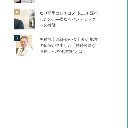
なぜ新型コロナは5年以上も流行
したのか―次なるパンデミック
への教訓
累積赤字7億円からV字復活 地方
の病院が見出した「持続可能な
医療」への“処方箋”とは