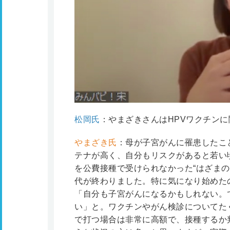
松岡氏
：やまざきさんはHPVワクチン
やまざき氏
：母が子宮がんに罹患したこ
テナが高く、自分もリスクがあると若い
を公費接種で受けられなかった“はざまの
代が終わりました。特に気になり始めた
「自分も子宮がんになるかもしれない。
い」と。ワクチンやがん検診についてた
で打つ場合は非常に高額で、接種するか