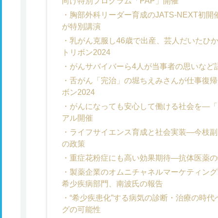
向け特別プログラム「PAP」開催
胸部外科リーダー育成のJATS-NEXT初
が特別講演
乳がん克服し46歳で出産、芸人だいたひ
トリボン2024
がんサバイバーら4人が当事者の思いなど語
舌がん「完治」の堀ちえみさんが仕事復帰
ボン2024
がんになっても安心して働ける社会を―「ネ
アル開催
ライフサイエンス育成と社会実装―今枝副
の政策
重症花粉症にも高い効果期待―抗体医薬の
製薬企業のオムニチャネルマーケティン
希少疾病部門、南波氏の報告
“希少疾患化”する病気の診断・治療の時
グの可能性