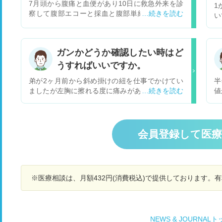
7月頭から腹痛と血便があり10日に救急外来を診
1
察して腹部エコーと採血と腹部単純CTと触診と
い
肛門に指入れる診察をして異常なしで13日外来で
院
医師にCT画像見る限り大きな腫瘍はないと言わ
分
れ血便は痔だと思うと言われたんですが救急外来
だ
ガンかどうか確認したい時はど
で肛門に指入れる診察でしこりや痔はないと言わ
誠
れたのに何故痔だと言ったのか不思議で腹痛の原
うすればいいですか。
い
因は腸の蠕動運動の活発が原因だと言われまし
ら
弟が2ヶ月前から斜め掛けの紐を仕事でかけてい
半
た。僕としては親父が大腸がんで今まで大腸カメ
で
ましたが左胸に擦れる度に痛みがあることから、
値
ラやってなくて毎日怖くて不安で寝れなく食欲な
査
2件程病院に行きましたが原因不明でホルモンに
た
く辛いです。3つ質問ですが1つ目は腹部単純CT
腹
よる乳腺肥大ではないかとの事です。成分検査は
像
で進行した大腸ガンは映りますか？2つ目は進行
で
していません。私は男性の乳がんなのではないか
ん
した大腸がんが映るとしたら何cmくらいから映
在
と疑っていますが何処であれば男性の乳がんの検
を
るのですか？３つ目は腸の蠕動運動が活発で血便
会員登録して医
薬
査をしてもらえるでしょうか？
と
出ますか？よろしくお願いします。長文失礼しま
く
え
した
る
に
す
る
心
※医療相談は、月額432円(消費税込)で提供しております。
出
で
な
手
し
NEWS & JOURNAL
夜