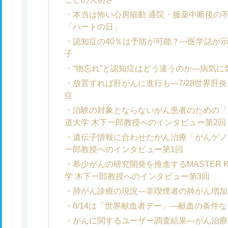
本当は怖い心房細動 通院・服薬中断後の不
「ハートの日」
認知症の40％は予防が可能？―医学誌が示
子
“物忘れ”と認知症はどう違うのか―病気
放置すれば肝がんに進行も―7/28世界肝炎
症
治験の対象とならないがん患者のための「
道大学 木下一郎教授へのインタビュー第2回
遺伝子情報に合わせたがん治療「がんゲノ
一郎教授へのインタビュー第1回
希少がんの研究開発を推進するMASTER KE
学 木下一郎教授へのインタビュー第3回
肺がん診療の現況―非喫煙者の肺がん増加
6/14は「世界献血者デー」―献血の条件
がんに関するユーザー調査結果―がん治療