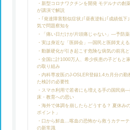
新型コロナワクチンを開発 モデルナの創
が講演で解説
｢発達障害類似症状｣｢昼夜逆転｣｢成績低
気で問題察知を
「痛い日だけが片頭痛じゃない」―予防薬
実は身近な「医師会」―国民と医師支える
動脈硬化が引き起こす危険な病気の前兆と
全国に計1000万人、希少疾患の子どもと
の取り組み
内科専攻医のJ-OSLER登録1.4カ月分
た検討の必要性
スマホ利用で若者にも増える手の国民病―
床・教育への思い
海外で体調を崩したらどうする？ 夏休み
ポイント」
口から鮮血…喀血の恐怖から救うカテーテ
の新常識