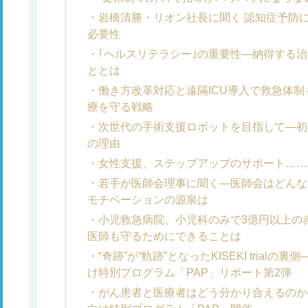
岩橋清勝・リオン社長に聞く 認知症予防
必要性
｢ヘルスリテラシー｣の重要性―納得する治
ととは
働き方改革対応と遠隔ICU導入で救急体
療を守る戦略
次世代の手術支援ロボットを目指して―初の国
の理由
女性支援、ステップアップのサポート……
若手が医師会理事に聞く―医師会はどんな
モチベーションの源泉は
小児救急病院、小児科のみで3億円以上の
医師も守るためにできることは
“奇跡”が“軌跡”となったKISEKI tria
け特別プログラム「PAP」リポート第2弾
がん患者と医療者はどう分かり合えるのか