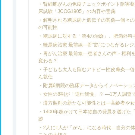
腎細胞がんの免疫チェックポイント阻害薬
床試験「JCOG1905」の内容や意義
解明される糖尿病と遺伝子の関係―個々の
の可能性
糖尿病に対する「第4の治療」、肥満外科
糖尿病治療 最前線―貯“筋”につながるレ
胃がん治療 最前線―患者さんの声・権利
変わる？
子どもも大人も悩むアトピー性皮膚炎―啓
ん就任
附属6病院の臨床データからイノベーション
女性の8割が「隠れ我慢」？ ―1万人調査
漢方製剤の新たな可能性とは―高齢者や女
1400年超かけて日本独自の発展を遂げた
跡
2人に1人が「がん」になる時代―自分の
ことの大切さ