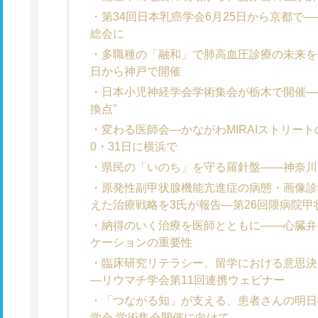
第34回日本乳癌学会6月25日から京都で―
総会に
多職種の「融和」で肺高血圧診療の未来を拓
日から神戸で開催
日本小児神経学会学術集会が栃木で開催―
換点”
変わる医師会―かながわMIRAIストリー
0・31日に横浜で
県民の「いのち」を守る羅針盤――神奈川
原発性副甲状腺機能亢進症の病態・画像診
えた治療戦略を3氏が報告―第26回隈病院
納得のいく治療を医師とともに――心臓弁
ケーションの重要性
臨床研究リテラシー、留学における意思決
―リウマチ学会第11回連携ウェビナー
「つながる知」が支える、患者さんの明日
学会 学術集会開催に向けて