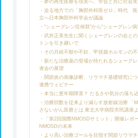
夢の再生医療を現実へ、学会と共に社会実
迫る地方での「胸部外科医ゼロ」時代 医
立へ日本胸部外科学会が議論
“シェーグレン症候群”から“シェーグレン
武井正美先生に聞くシェーグレンの会との
トンを引き継いで
その月経不順や不妊、甲状腺ホルモンの不
新たな治療薬の登場が待たれるシェーグレ
者会の展望
関節炎の画像診断、リウマチ基礎研究につ
連携ウェビナー
本当に更年期障害？ だるさや気分の落ち
治療回数を従来より減らす放射線治療 「
さないがん医療とは 東北大学病院市民講座
「第2回国際NMOSDサミット」開催レポ
NMOSDの未来
より高い治療ゴールを目指す関節リウマチ