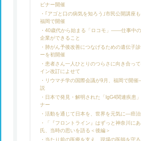
ビナー開催
｢アゴと口の病気を知ろう｣市民公開講座も
福岡で開催
40歳代から始まる「ロコモ」――仕事中
企業ができること
肺がん予後改善につなげるための遺伝子診
ーを初開催
患者さん一人ひとりのつらさに向き合って
イン改訂によせて
リウマチ学の国際会議が9月、福岡で開催
説
日本で発見・解明された「IgG4関連疾患
ナー
活動を通じて日本を、世界を元気に―癌治
「『フロントライン』はずっと神奈川にあ
氏、当時の思いを語る＜後編＞
当たり前の医療を支え、現場の医師を守る