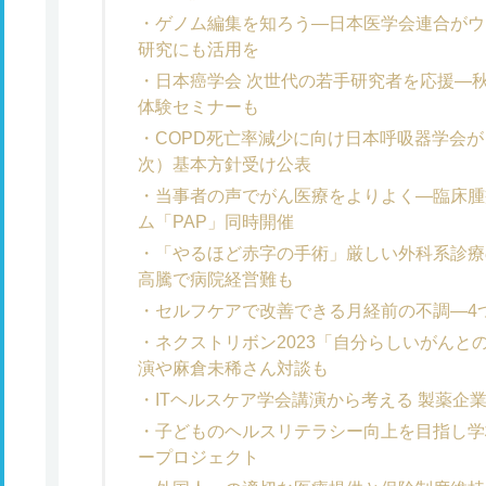
ゲノム編集を知ろう―日本医学会連合がウ
研究にも活用を
日本癌学会 次世代の若手研究者を応援―
体験セミナーも
COPD死亡率減少に向け日本呼吸器学会が
次）基本方針受け公表
当事者の声でがん医療をよりよく―臨床腫
ム「PAP」同時開催
「やるほど赤字の手術」厳しい外科系診療
高騰で病院経営難も
セルフケアで改善できる月経前の不調―4
ネクストリボン2023「自分らしいがんと
演や麻倉未稀さん対談も
ITヘルスケア学会講演から考える 製薬企
子どものヘルスリテラシー向上を目指し学
ープロジェクト