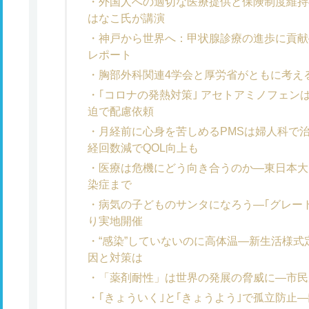
外国人への適切な医療提供と保険制度維持
はなこ氏が講演
神戸から世界へ：甲状腺診療の進歩に貢献
レポート
胸部外科関連4学会と厚労省がともに考え
｢コロナの発熱対策｣ アセトアミノフェン
迫で配慮依頼
月経前に心身を苦しめるPMSは婦人科で治
経回数減でQOL向上も
医療は危機にどう向き合うのか―東日本大
染症まで
病気の子どものサンタになろう―｢グレー
り実地開催
“感染”していないのに高体温―新生活様
因と対策は
「薬剤耐性」は世界の発展の脅威に―市民
｢きょういく｣と｢きょうよう｣で孤立防止