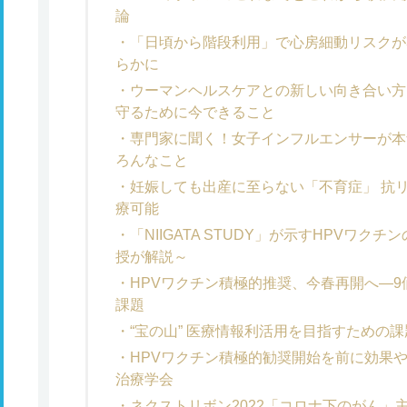
論
「日頃から階段利用」で心房細動リスクが
らかに
ウーマンヘルスケアとの新しい向き合い方
守るために今できること
専門家に聞く！女子インフルエンサーが本
ろんなこと
妊娠しても出産に至らない「不育症」 抗
療可能
「NIIGATA STUDY」が示すHPVワ
授が解説～
HPVワクチン積極的推奨、今春再開へ―
課題
“宝の山” 医療情報利活用を目指すための
HPVワクチン積極的勧奨開始を前に効果
治療学会
ネクストリボン2022「コロナ下のがん」