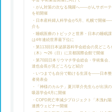
がん対策の次なる飛躍へ――がんサポーテ
を初開催
日本産科婦人科学会が5月、札幌で開催――
介も
睡眠医療のトピックと世界・日本の睡眠課
は4年連続世界最下位に
第113回日本泌尿器科学会総会の見どころ
（木）〜26（日）に京都国際会館で開催
第70回日本リウマチ学会総会・学術集会、
達也会長が見どころなど紹介
いつまでも自分で動ける生涯を――日本整
者発表会
「神様のカルテ」夏川草介先生らが出演の
吸器学会4月に開催
COPD死亡率減少プロジェクト「木洩れ陽
連携ウェビナー開催