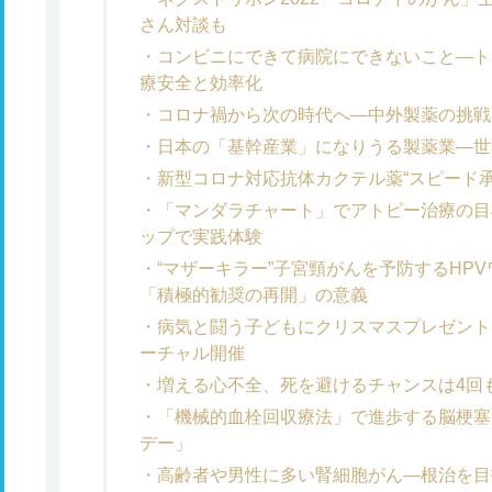
さん対談も
コンビニにできて病院にできないこと―ト
療安全と効率化
コロナ禍から次の時代へ―中外製薬の挑戦
日本の「基幹産業」になりうる製薬業―世
新型コロナ対応抗体カクテル薬“スピード承
「マンダラチャート」でアトピー治療の目
ップで実践体験
“マザーキラー”子宮頸がんを予防するHP
「積極的勧奨の再開」の意義
病気と闘う子どもにクリスマスプレゼントを
ーチャル開催
増える心不全、死を避けるチャンスは4回
「機械的血栓回収療法」で進歩する脳梗塞治
デー」
高齢者や男性に多い腎細胞がん―根治を目