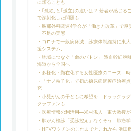
に頼ることも
｢孤独｣と｢孤立｣の違いは？ 若者が感じ
で深刻化した問題も
胸部外科関連4学会が「働き方改革」で厚
ー不足の実態
コロナで一般病床減、診療体制維持に東大
援システム｣
地域につなぐ「命のバトン」 造血幹細胞
海道から全国へ
多様化・顕在化する女性医療のニーズ―時
「ナノ粒子化」で初の糖尿病網膜症治療点
究
小児がんの子どもに希望を―ドラッグラグ
クラファンも
医療情報の利活用―米村滋人・東大教授が
肺がん検診「受診控え」なくそう―肺癌学
HPVワクチンのこれまでとこれから 浜