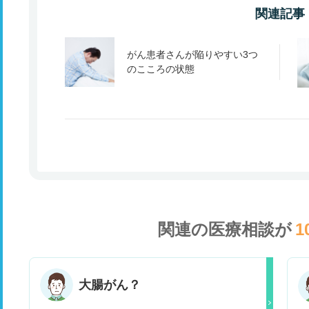
関連記事
がん患者さんが陥りやすい3つ
のこころの状態
関連の医療相談が
1
大腸がん？