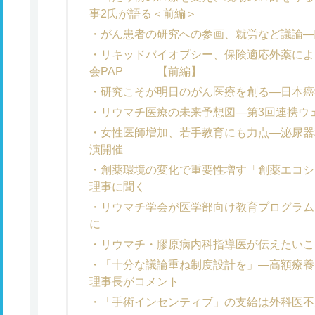
事2氏が語る＜前編＞
がん患者の研究への参画、就労など議論―
リキッドバイオプシー、保険適応外薬によ
会PAP 【前編】
研究こそが明日のがん医療を創る―日本癌
リウマチ医療の未来予想図―第3回連携ウ
女性医師増加、若手教育にも力点―泌尿器
演開催
創薬環境の変化で重要性増す「創薬エコシ
理事に聞く
リウマチ学会が医学部向け教育プログラム
に
リウマチ・膠原病内科指導医が伝えたいこ
「十分な議論重ね制度設計を」―高額療養
理事長がコメント
「手術インセンティブ」の支給は外科医不