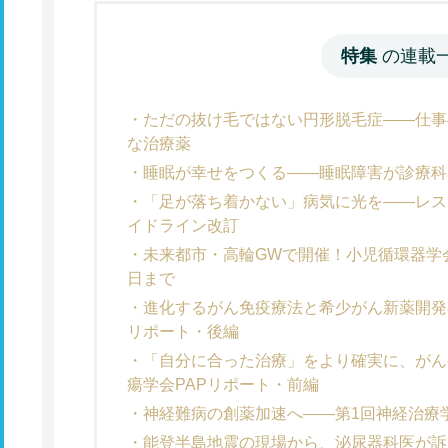
特集
の連載
ただの抜け毛ではない円形脱毛症――仕事
な治療薬
睡眠が幸せをつくる――睡眠障害が診療科
「足が落ち着かない」病気に光を――レス
イドライン改訂
未来都市・高輪GWで開催！小児循環器学
日まで
進化するがん免疫療法と希少がん新薬開発
リポート・後編
「自分に合った治療」をより確実に、がん
瘍学会PAPリポート・前編
神経難病の創薬加速へ――第1回神経治療
能登半島地震の現場から、泌尿器科医が訴