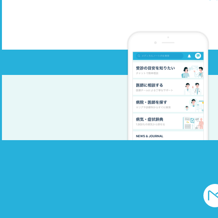
し
な
老
腹
く
年
談
症
れ
い
を
と
の
す
応
で