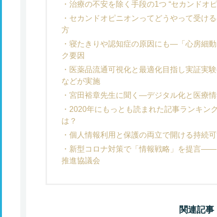
治療の不安を除く手段の1つ “セカンドオ
セカンドオピニオンってどうやって受ける
方
寝たきりや認知症の原因にも―「心房細動
ク要因
医薬品流通可視化と最適化目指し実証実験
などが実施
宮田裕章先生に聞く―デジタル化と医療情
2020年にもっとも読まれた記事ランキン
は？
個人情報利用と保護の両立で開ける持続可
新型コロナ対策で「情報戦略」を提言――
推進協議会
関連記事