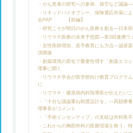
がん患者の研究への参画、就労など議論―
リキッドバイオプシー、保険適応外薬によ
会PAP 【前編】
研究こそが明日のがん医療を創る―日本癌
リウマチ医療の未来予想図―第3回連携ウ
女性医師増加、若手教育にも力点―泌尿器
演開催
創薬環境の変化で重要性増す「創薬エコシ
理事に聞く
リウマチ学会が医学部向け教育プログラム
に
リウマチ・膠原病内科指導医が伝えたいこ
「十分な議論重ね制度設計を」―高額療養
理事長がコメント
「手術インセンティブ」の支給は外科医不
これからの胸部外科の医療現場を救う、特