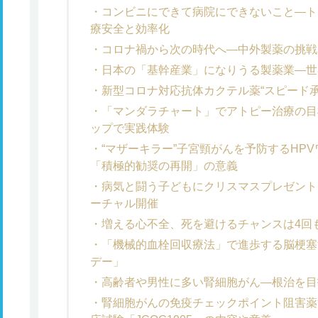
コンビニにできて病院にできないこと―ト
療安全と効率化
コロナ禍から次の時代へ―中外製薬の挑戦
日本の「基幹産業」になりうる製薬業―世
新型コロナ対応抗体カクテル薬“スピード承
「マンダラチャート」でアトピー治療の目
ップで実践体験
“マザーキラー”子宮頸がんを予防するHP
「積極的勧奨の再開」の意義
病気と闘う子どもにクリスマスプレゼントを
ーチャル開催
増える心不全、死を避けるチャンスは4回
「機械的血栓回収療法」で進歩する脳梗塞治
デー」
高齢者や男性に多い腎細胞がん―根治を目
腎細胞がんの免疫チェックポイント阻害薬