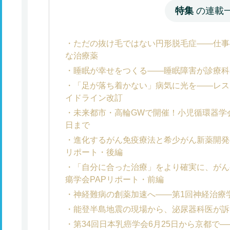
特集
の連載
ただの抜け毛ではない円形脱毛症――仕事
な治療薬
睡眠が幸せをつくる――睡眠障害が診療科
「足が落ち着かない」病気に光を――レス
イドライン改訂
未来都市・高輪GWで開催！小児循環器学
日まで
進化するがん免疫療法と希少がん新薬開発
リポート・後編
「自分に合った治療」をより確実に、がん
瘍学会PAPリポート・前編
神経難病の創薬加速へ――第1回神経治療
能登半島地震の現場から、泌尿器科医が訴
第34回日本乳癌学会6月25日から京都で―