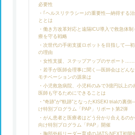
必要性
｢ヘルスリテラシー｣の重要性―納得する治
ととは
働き方改革対応と遠隔ICU導入で救急体
療を守る戦略
次世代の手術支援ロボットを目指して―初の国
の理由
女性支援、ステップアップのサポート……
若手が医師会理事に聞く―医師会はどんな
モチベーションの源泉は
小児救急病院、小児科のみで3億円以上の
医師も守るためにできることは
“奇跡”が“軌跡”となったKISEKI tria
け特別プログラム「PAP」リポート第2弾
がん患者と医療者はどう分かり合えるのか
向け特別プログラム「PAP」開催
胸部外科リーダー育成のJATS-NEXT初