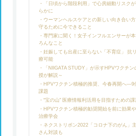
「日頃から階段利用」で心房細動リスクが
らかに
ウーマンヘルスケアとの新しい向き合い方
守るために今できること
専門家に聞く！女子インフルエンサーが本
ろんなこと
妊娠しても出産に至らない「不育症」 抗
療可能
「NIIGATA STUDY」が示すHPVワ
授が解説～
HPVワクチン積極的推奨、今春再開へ―
課題
“宝の山” 医療情報利活用を目指すための
HPVワクチン積極的勧奨開始を前に効果
治療学会
ネクストリボン2022「コロナ下のがん」
さん対談も