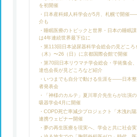
を初開催
日本産科婦人科学会が5月、札幌で開催――
介も
睡眠医療のトピックと世界・日本の睡眠課
は4年連続世界最下位に
第113回日本泌尿器科学会総会の見どころ
（木）〜26（日）に京都国際会館で開催
第70回日本リウマチ学会総会・学術集会、
達也会長が見どころなど紹介
いつまでも自分で動ける生涯を――日本整
者発表会
「神様のカルテ」夏川草介先生らが出演の
吸器学会4月に開催
COPD死亡率減少プロジェクト「木洩れ陽
連携ウェビナー開催
夢の再生医療を現実へ、学会と共に社会実
迫る地方での「胸部外科医ゼロ」時代 医