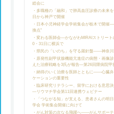
総会に
多職種の「融和」で肺高血圧診療の未来を拓
日から神戸で開催
日本小児神経学会学術集会が栃木で開催―
換点”
変わる医師会―かながわMIRAIストリー
0・31日に横浜で
県民の「いのち」を守る羅針盤――神奈川
原発性副甲状腺機能亢進症の病態・画像診
えた治療戦略を3氏が報告―第26回隈病院
納得のいく治療を医師とともに――心臓弁
ケーションの重要性
臨床研究リテラシー、留学における意思決
―リウマチ学会第11回連携ウェビナー
「つながる知」が支える、患者さんの明日
学会 学術集会開催に向けて
がん対策の次なる飛躍へ――がんサポーテ