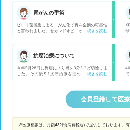
胃がんの手術
ピロリ菌感染による がん化で胃を全摘の可能性
X
と言われました。セカンドオピニオンを受けるに
球
はどうすれば良いでしょうか?
状
す
や
ど
抗癌治療について
療
た
今年5月28日に胃癌により胃を3分2ほど切除しま
4
した。その後S-1抗癌治療を進められたのです
で
が、B型肝炎キャリアの為S-1抗癌治療を行う事が
た
出来ませんと言われて未だに抗癌治療が行われず
5
にいます、S-1抗癌治療の他に抗癌治療はござい
て
ませんか？B型肝炎キャリアでもできる抗がん治
す
会員登録して医
療が有りましたら教えていたたけませんか。よろ
しくお願いします
※医療相談は、月額432円(消費税込)で提供しております。