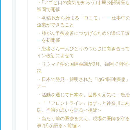
｢アゴと口の病気を知ろう｣市民公開講座も
福岡で開催
40歳代から始まる「ロコモ」――仕事中
企業ができること
肺がん予後改善につなげるための遺伝子診
ーを初開催
患者さん一人ひとりのつらさに向き合って
イン改訂によせて
リウマチ学の国際会議が9月、福岡で開催
説
日本で発見・解明された「IgG4関連疾患
ナー
活動を通じて日本を、世界を元気に―癌治
「『フロントライン』はずっと神奈川にあ
氏、当時の思いを語る＜後編＞
当たり前の医療を支え、現場の医師を守る
事2氏が語る＜前編＞