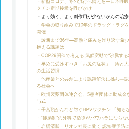
新型コロナ、冬の流行へ備えを―日本呼吸
クチン定期接種を呼びかけ
より効く、より副作用が少ないがんの治療
学会の取り組みで10年のドラッグ・ラグ
開催
診断まで36年―高熱と痛みを繰り返す希
抱える課題は
COP29開催で考える 気候変動で“沸騰す
早めに受診すべき「お尻の症状」―痔と大
の生活習慣
他産業との共創により課題解決に挑む―認
る社会へ
欧州製薬団体連合会、5患者団体に助成金など
与式
子宮頸がんなど防ぐHPVワクチン 「知
“徒弟制”の外科で指導がパワハラになら
岩橋清勝・リオン社長に聞く 認知症予防