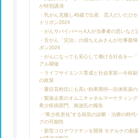
が特別講演
乳がん克服し46歳で出産、芸人だいたひ
トリボン2024
がんサバイバーら4人が当事者の思いなど語
舌がん「完治」の堀ちえみさんが仕事復帰
ボン2024
がんになっても安心して働ける社会を―「ネ
アル開催
ライフサイエンス育成と社会実装―今枝副
の政策
重症花粉症にも高い効果期待―抗体医薬の
製薬企業のオムニチャネルマーケティン
希少疾病部門、南波氏の報告
“希少疾患化”する病気の診断・治療の時
グの可能性
新型コロナワクチンを開発 モデルナの創