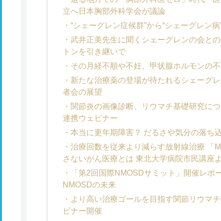
立へ日本胸部外科学会が議論
“シェーグレン症候群”から“シェーグレン
武井正美先生に聞くシェーグレンの会との
トンを引き継いで
その月経不順や不妊、甲状腺ホルモンの不
新たな治療薬の登場が待たれるシェーグレ
者会の展望
関節炎の画像診断、リウマチ基礎研究につ
連携ウェビナー
本当に更年期障害？ だるさや気分の落ち
治療回数を従来より減らす放射線治療 「
さないがん医療とは 東北大学病院市民講座
「第2回国際NMOSDサミット」開催レポ
NMOSDの未来
より高い治療ゴールを目指す関節リウマチ
ビナー開催