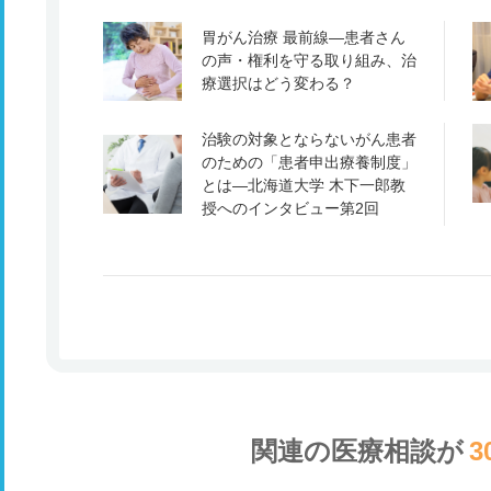
胃がん治療 最前線―患者さん
の声・権利を守る取り組み、治
療選択はどう変わる？
治験の対象とならないがん患者
のための「患者申出療養制度」
とは―北海道大学 木下一郎教
授へのインタビュー第2回
関連の医療相談が
3