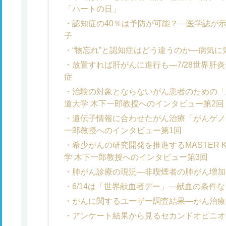
「ハートの日」
認知症の40％は予防が可能？―医学誌が示
子
“物忘れ”と認知症はどう違うのか―病気
放置すれば肝がんに進行も―7/28世界肝炎
症
治験の対象とならないがん患者のための「
道大学 木下一郎教授へのインタビュー第2回
遺伝子情報に合わせたがん治療「がんゲノ
一郎教授へのインタビュー第1回
希少がんの研究開発を推進するMASTER KE
学 木下一郎教授へのインタビュー第3回
肺がん診療の現況―非喫煙者の肺がん増加
6/14は「世界献血者デー」―献血の条件
がんに関するユーザー調査結果―がん治療
アンケート結果から見るセカンドオピニオ