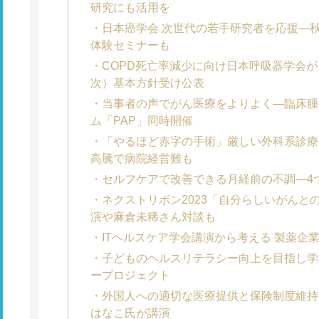
研究にも活用を
日本癌学会 次世代の若手研究者を応援―
体験セミナーも
COPD死亡率減少に向け日本呼吸器学会が
次）基本方針受け公表
当事者の声でがん医療をよりよく―臨床腫
ム「PAP」同時開催
「やるほど赤字の手術」厳しい外科系診療
高騰で病院経営難も
セルフケアで改善できる月経前の不調―4
ネクストリボン2023「自分らしいがんと
演や麻倉未稀さん対談も
ITヘルスケア学会講演から考える 製薬企
子どものヘルスリテラシー向上を目指し学
ープロジェクト
外国人への適切な医療提供と保険制度維持
はなこ氏が講演