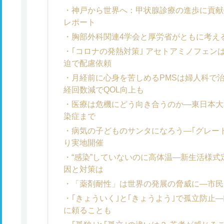
神戸から世界へ：甲状腺診療の進歩に貢献
レポート
胸部外科関連4学会と厚労省がともに考え
｢コロナの発熱対策｣ アセトアミノフェン
迫で配慮依頼
月経前に心身を苦しめるPMSは婦人科で治
経回数減でQOL向上も
医療は危機にどう向き合うのか―東日本大
染症まで
病気の子どものサンタになろう―｢グレー
り実地開催
“感染”していないのに高体温―新生活様
因と対策は
「薬剤耐性」は世界の発展の脅威に―市民
｢きょういく｣と｢きょうよう｣で孤立防止
に頼ることも