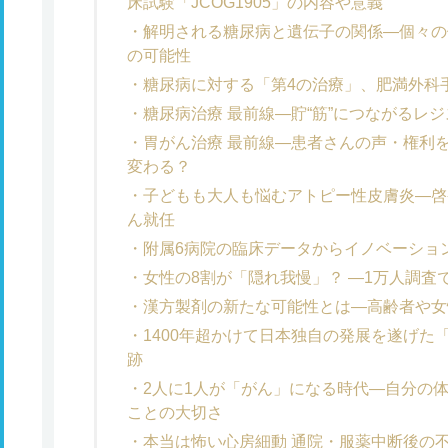
床試験「JCOG1905」の内容や意義
解明される糖尿病と遺伝子の関係―個々の
の可能性
糖尿病に対する「第4の治療」、肥満外科
糖尿病治療 最前線―貯“筋”につながるレ
胃がん治療 最前線―患者さんの声・権利
変わる？
子どもも大人も悩むアトピー性皮膚炎―啓
ん就任
附属6病院の臨床データからイノベーション
女性の8割が「隠れ我慢」？ ―1万人調査
漢方製剤の新たな可能性とは―高齢者や女
1400年超かけて日本独自の発展を遂げた
跡
2人に1人が「がん」になる時代―自分の
ことの大切さ
本当は怖い心房細動 通院・服薬中断後の不