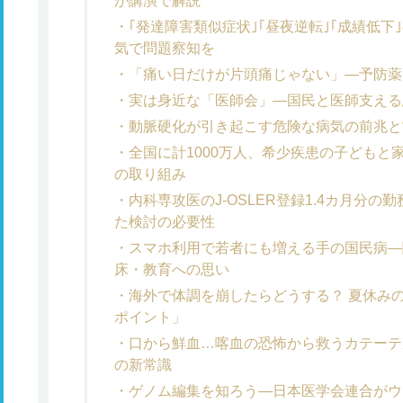
が講演で解説
｢発達障害類似症状｣｢昼夜逆転｣｢成績低
気で問題察知を
「痛い日だけが片頭痛じゃない」―予防薬
実は身近な「医師会」―国民と医師支える
動脈硬化が引き起こす危険な病気の前兆と
全国に計1000万人、希少疾患の子どもと
の取り組み
内科専攻医のJ-OSLER登録1.4カ月分
た検討の必要性
スマホ利用で若者にも増える手の国民病―
床・教育への思い
海外で体調を崩したらどうする？ 夏休み
ポイント」
口から鮮血…喀血の恐怖から救うカテーテ
の新常識
ゲノム編集を知ろう―日本医学会連合がウ