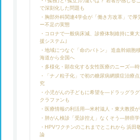
｢孤独｣と｢孤立｣の違いは？ 若者が感じ
で深刻化した問題も
胸部外科関連4学会が「働き方改革」で厚
ー不足の実態
コロナで一般病床減、診療体制維持に東大
援システム｣
地域につなぐ「命のバトン」 造血幹細胞
海道から全国へ
多様化・顕在化する女性医療のニーズ―時
「ナノ粒子化」で初の糖尿病網膜症治療点
究
小児がんの子どもに希望を―ドラッグラグ
クラファンも
医療情報の利活用―米村滋人・東大教授が
肺がん検診「受診控え」なくそう―肺癌学
HPVワクチンのこれまでとこれから 浜
論