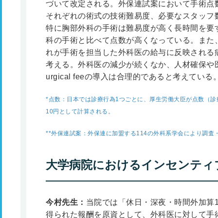
づいて改定される。外保連試案において手術点
それぞれの術式の技術難易度、必要なスタッフ
特に胸部外科の手術は難易度が高く長時間を要
科の手術と比べて点数が高くなっている。また
れが手術を担当した外科医の給与に反映される
考える。外科医の減少が続くなか、人材確保や
urgical feeの導入は合理的であると考えている
*
点数：日本では診療行為1つごとに、厚生労働大臣が点数（診
10円として計算される。
**
外保連試案：外保連に加盟する114の外科系学会により調査
大学病院におけるインセンティ
今村先生：
当院では「休日・深夜・時間外加算
得られた報酬を原資として、外科医に対して手