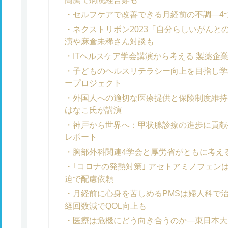
セルフケアで改善できる月経前の不調―4
ネクストリボン2023「自分らしいがんと
演や麻倉未稀さん対談も
ITヘルスケア学会講演から考える 製薬企
子どものヘルスリテラシー向上を目指し学
ープロジェクト
外国人への適切な医療提供と保険制度維持
はなこ氏が講演
神戸から世界へ：甲状腺診療の進歩に貢献
レポート
胸部外科関連4学会と厚労省がともに考え
｢コロナの発熱対策｣ アセトアミノフェン
迫で配慮依頼
月経前に心身を苦しめるPMSは婦人科で治
経回数減でQOL向上も
医療は危機にどう向き合うのか―東日本大