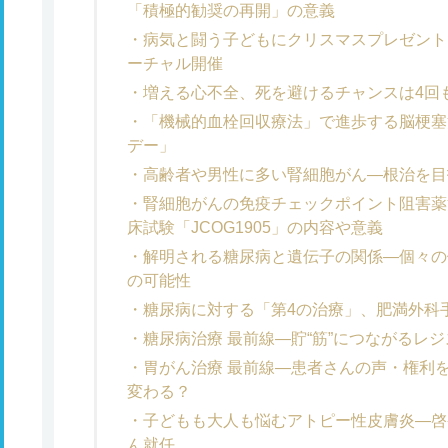
「積極的勧奨の再開」の意義
病気と闘う子どもにクリスマスプレゼントを
ーチャル開催
増える心不全、死を避けるチャンスは4回
「機械的血栓回収療法」で進歩する脳梗塞治
デー」
高齢者や男性に多い腎細胞がん―根治を目
腎細胞がんの免疫チェックポイント阻害薬
床試験「JCOG1905」の内容や意義
解明される糖尿病と遺伝子の関係―個々の
の可能性
糖尿病に対する「第4の治療」、肥満外科
糖尿病治療 最前線―貯“筋”につながるレ
胃がん治療 最前線―患者さんの声・権利
変わる？
子どもも大人も悩むアトピー性皮膚炎―啓
ん就任