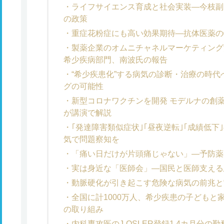
ライフサイエンス育成と社会実装―今枝副
の政策
重症花粉症にも高い効果期待―抗体医薬の
製薬企業のオムニチャネルマーケティン
希少疾病部門、南波氏の報告
“希少疾患化”する病気の診断・治療の時
グの可能性
新型コロナワクチンを開発 モデルナの創
が講演で解説
｢発達障害類似症状｣｢昼夜逆転｣｢成績低
気で問題察知を
「痛い日だけが片頭痛じゃない」―予防薬
実は身近な「医師会」―国民と医師支える
動脈硬化が引き起こす危険な病気の前兆と
全国に計1000万人、希少疾患の子どもと
の取り組み
内科専攻医のJ-OSLER登録1.4カ月分