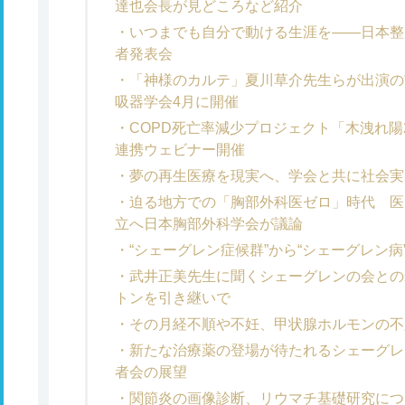
達也会長が見どころなど紹介
いつまでも自分で動ける生涯を――日本整
者発表会
「神様のカルテ」夏川草介先生らが出演の
吸器学会4月に開催
COPD死亡率減少プロジェクト「木洩れ陽
連携ウェビナー開催
夢の再生医療を現実へ、学会と共に社会実
迫る地方での「胸部外科医ゼロ」時代 医
立へ日本胸部外科学会が議論
“シェーグレン症候群”から“シェーグレン
武井正美先生に聞くシェーグレンの会との
トンを引き継いで
その月経不順や不妊、甲状腺ホルモンの不
新たな治療薬の登場が待たれるシェーグレ
者会の展望
関節炎の画像診断、リウマチ基礎研究につ