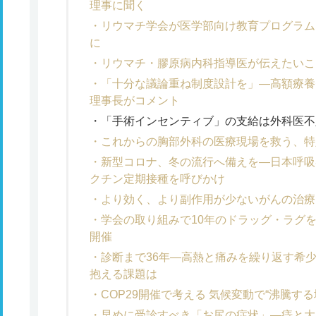
理事に聞く
リウマチ学会が医学部向け教育プログラム
に
リウマチ・膠原病内科指導医が伝えたいこ
「十分な議論重ね制度設計を」―高額療養
理事長がコメント
「手術インセンティブ」の支給は外科医不
これからの胸部外科の医療現場を救う、特
新型コロナ、冬の流行へ備えを―日本呼吸
クチン定期接種を呼びかけ
より効く、より副作用が少ないがんの治療
学会の取り組みで10年のドラッグ・ラグ
開催
診断まで36年―高熱と痛みを繰り返す希
抱える課題は
COP29開催で考える 気候変動で“沸騰す
早めに受診すべき「お尻の症状」―痔と大