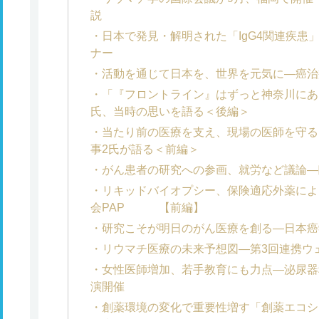
説
日本で発見・解明された「IgG4関連疾患
ナー
活動を通じて日本を、世界を元気に―癌治
「『フロントライン』はずっと神奈川にあ
氏、当時の思いを語る＜後編＞
当たり前の医療を支え、現場の医師を守る
事2氏が語る＜前編＞
がん患者の研究への参画、就労など議論―
リキッドバイオプシー、保険適応外薬によ
会PAP 【前編】
研究こそが明日のがん医療を創る―日本癌
リウマチ医療の未来予想図―第3回連携ウ
女性医師増加、若手教育にも力点―泌尿器
演開催
創薬環境の変化で重要性増す「創薬エコシ