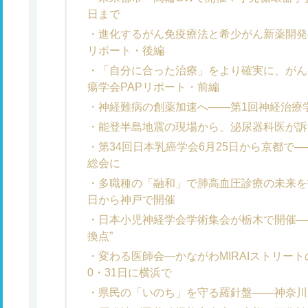
日まで
進化するがん免疫療法と希少がん新薬開発
リポート・後編
「自分に合った治療」をより確実に、がん
瘍学会PAPリポート・前編
神経難病の創薬加速へ――第1回神経治療
能登半島地震の現場から、泌尿器科医が訴
第34回日本乳癌学会6月25日から京都で―
総会に
多職種の「融和」で肺高血圧診療の未来を拓
日から神戸で開催
日本小児神経学会学術集会が栃木で開催―
換点”
変わる医師会―かながわMIRAIストリー
0・31日に横浜で
県民の「いのち」を守る羅針盤――神奈川