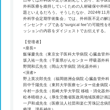
日本では外科医不足が深刻化しており、若手医
外科医療を維持していくための人材確保や外科
題といえるだろう。そうしたなか、2024年11
外科学会定期学術集会」では、外科医不足の解
インセンティブである“surgical fee”の可
ッションの内容をダイジェストでお伝えする。
【登壇者】
<座長>
飯塚慶先生（東京女子医科大学病院 心臓血管外
坂入祐一先生（千葉県がんセンター 呼吸器外科
野間和広先生（岡山大学病院 消化器外科）
<演者>
野上英次郎先生（福岡徳洲会病院 心臓血管外科
田中千陽先生（東邦大学医療センター佐倉病院 
今村一歩先生（長崎大学大学院 移植・消化器外
松本晴樹さん（厚生労働省医政局地域医療計画
一戸和成先生（医療法人社団和楽仁芳珠記念病
療課 課長補佐）