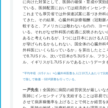
に向けた対策として、医師の確保・育成や実効
でいる。医師配置においては経済的インセンテ
これまでも厚労省では外保連試案に基づき外科
てきた。その結果、心臓外科診療報酬（冠動脈
較すると、アメリカには敵わないものの、ヨー
いる。それがなぜ外科医の処遇に反映されない
あると考えられるが、1つには日本における人
が挙げられるかもしれない。国全体の心臓外科
外科医にいくら払っているか」を算出したとこ
で8.7USドル、次いで日本が5.3USドル、フラン
ル、イギリスが1.7USドルであるというデータ
*
平均年収（USドル）×心臓外科医数を人口10万人あたりで比
で除して物価・GDP調整を行っている。
一戸先生：
全国的に病院の経営状況が厳しいな
医師にインセンティブを支給することは容易で
させて病床稼働率を上げることで何とか経営を
た、医師の地域・診療科偏在も大きな課題であ