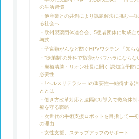
の生活習慣
他産業との共創により課題解決に挑む―認
る社会へ
欧州製薬団体連合会、5患者団体に助成金など
与式
子宮頸がんなど防ぐHPVワクチン 「知
“徒弟制”の外科で指導がパワハラになら
岩橋清勝・リオン社長に聞く 認知症予防
必要性
｢ヘルスリテラシー｣の重要性―納得する治
ととは
働き方改革対応と遠隔ICU導入で救急体
療を守る戦略
次世代の手術支援ロボットを目指して―初の国
の理由
女性支援、ステップアップのサポート……