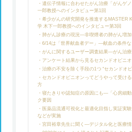
遺伝子情報に合わせたがん治療「がんゲノ
一郎教授へのインタビュー第1回
希少がんの研究開発を推進するMASTER KE
学 木下一郎教授へのインタビュー第3回
肺がん診療の現況―非喫煙者の肺がん増加
6/14は「世界献血者デー」―献血の条件
がんに関するユーザー調査結果―がん治療
アンケート結果から見るセカンドオピニオ
治療の不安を除く手段の1つ “セカンドオ
セカンドオピニオンってどうやって受ける
方
寝たきりや認知症の原因にも―「心房細動
ク要因
医薬品流通可視化と最適化目指し実証実験
などが実施
宮田裕章先生に聞く―デジタル化と医療情