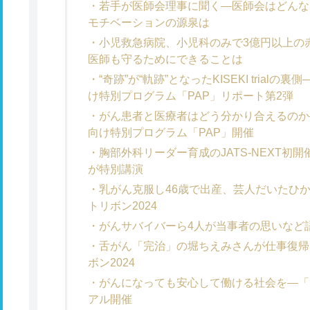
若手が医師会理事に聞く―医師会はどんな
モチベーションの源泉は
小児救急病院、小児科のみで3億円以上の
医師も守るためにできることは
“奇跡”が“軌跡”となったKISEKI tria
け特別プログラム「PAP」リポート第2弾
がん患者と医療者はどう分かり合えるのか
向け特別プログラム「PAP」開催
胸部外科リーダー育成のJATS-NEXT初
が特別講演
乳がん克服し46歳で出産、芸人だいたひ
トリボン2024
がんサバイバーら4人が当事者の思いなど語
舌がん「完治」の堀ちえみさんが仕事復帰
ボン2024
がんになっても安心して働ける社会を―「ネ
アル開催