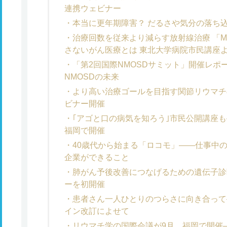
連携ウェビナー
本当に更年期障害？ だるさや気分の落ち
治療回数を従来より減らす放射線治療 「
さないがん医療とは 東北大学病院市民講座
「第2回国際NMOSDサミット」開催レポ
NMOSDの未来
より高い治療ゴールを目指す関節リウマチ
ビナー開催
｢アゴと口の病気を知ろう｣市民公開講座も
福岡で開催
40歳代から始まる「ロコモ」――仕事中
企業ができること
肺がん予後改善につなげるための遺伝子診
ーを初開催
患者さん一人ひとりのつらさに向き合って
イン改訂によせて
リウマチ学の国際会議が9月、福岡で開催