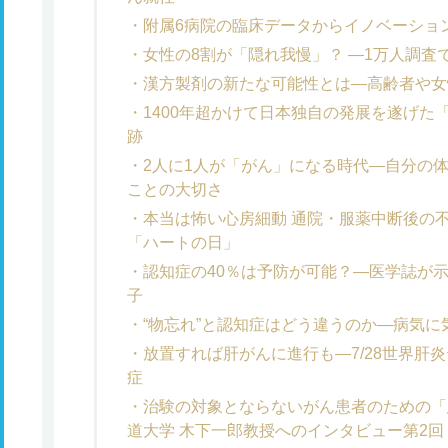
附属6病院の臨床データからイノベーション
女性の8割が「隠れ我慢」？ ―1万人調査
漢方製剤の新たな可能性とは―高齢者や女
1400年超かけて日本独自の発展を遂げた
跡
2人に1人が「がん」になる時代―自分の
ことの大切さ
本当は怖い心房細動 通院・服薬中断後の不
「ハートの日」
認知症の40％は予防が可能？―医学誌が示
子
“物忘れ”と認知症はどう違うのか―病気
放置すれば肝がんに進行も―7/28世界肝炎
症
治験の対象とならないがん患者のための「
道大学 木下一郎教授へのインタビュー第2回