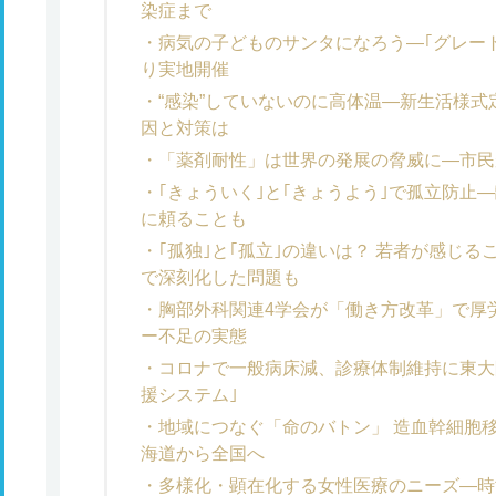
染症まで
病気の子どものサンタになろう―｢グレー
り実地開催
“感染”していないのに高体温―新生活様
因と対策は
「薬剤耐性」は世界の発展の脅威に―市民
｢きょういく｣と｢きょうよう｣で孤立防止
に頼ることも
｢孤独｣と｢孤立｣の違いは？ 若者が感じ
で深刻化した問題も
胸部外科関連4学会が「働き方改革」で厚
ー不足の実態
コロナで一般病床減、診療体制維持に東大
援システム｣
地域につなぐ「命のバトン」 造血幹細胞
海道から全国へ
多様化・顕在化する女性医療のニーズ―時