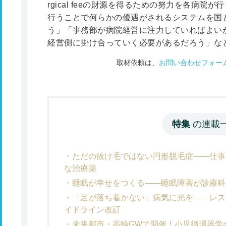
rgical feeの財源を得るための努力を各病
行うことで何らかの優遇がされるシステムを国
う」「事務部が病院経営に注力していればよい
経営側に掛け合っていく必要があるだろう」な
取材依頼は、
お問い合わせフォー
特集
の連載
ただの抜け毛ではない円形脱毛症――仕事
な治療薬
睡眠が幸せをつくる――睡眠障害が診療科
「足が落ち着かない」病気に光を――レス
イドライン改訂
未来都市・高輪GWで開催！小児循環器学