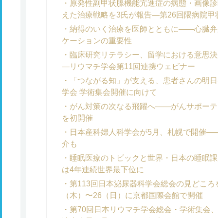
原発性副甲状腺機能亢進症の病態・画像診
えた治療戦略を3氏が報告―第26回隈病院
納得のいく治療を医師とともに――心臓弁
ケーションの重要性
臨床研究リテラシー、留学における意思決
―リウマチ学会第11回連携ウェビナー
「つながる知」が支える、患者さんの明日
学会 学術集会開催に向けて
がん対策の次なる飛躍へ――がんサポーテ
を初開催
日本産科婦人科学会が5月、札幌で開催――
介も
睡眠医療のトピックと世界・日本の睡眠課
は4年連続世界最下位に
第113回日本泌尿器科学会総会の見どころ
（木）〜26（日）に京都国際会館で開催
第70回日本リウマチ学会総会・学術集会、