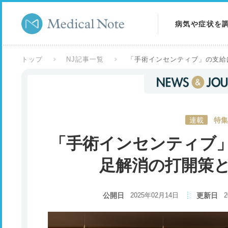
病気や症状を
病気を調べる
トップ
NJ記事一覧
「手術インセンティブ」の支給
症状を調べる
検査を調べる
連載
特集
「手術インセンティブ
足解消の打開策
公開日
2025年02月14日
更新日