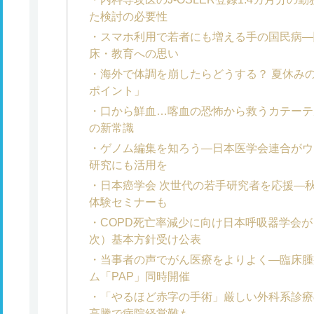
た検討の必要性
スマホ利用で若者にも増える手の国民病―
床・教育への思い
海外で体調を崩したらどうする？ 夏休み
ポイント」
口から鮮血…喀血の恐怖から救うカテーテ
の新常識
ゲノム編集を知ろう―日本医学会連合がウ
研究にも活用を
日本癌学会 次世代の若手研究者を応援―
体験セミナーも
COPD死亡率減少に向け日本呼吸器学会が
次）基本方針受け公表
当事者の声でがん医療をよりよく―臨床腫
ム「PAP」同時開催
「やるほど赤字の手術」厳しい外科系診療
高騰で病院経営難も