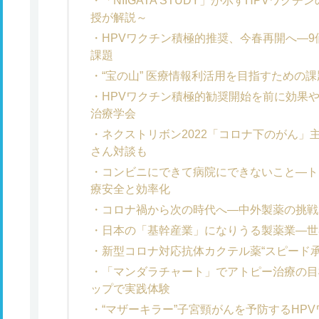
「NIIGATA STUDY」が示すHPVワ
授が解説～
HPVワクチン積極的推奨、今春再開へ―
課題
“宝の山” 医療情報利活用を目指すための
HPVワクチン積極的勧奨開始を前に効果
治療学会
ネクストリボン2022「コロナ下のがん」
さん対談も
コンビニにできて病院にできないこと―ト
療安全と効率化
コロナ禍から次の時代へ―中外製薬の挑戦
日本の「基幹産業」になりうる製薬業―世
新型コロナ対応抗体カクテル薬“スピード承
「マンダラチャート」でアトピー治療の目
ップで実践体験
“マザーキラー”子宮頸がんを予防するHP