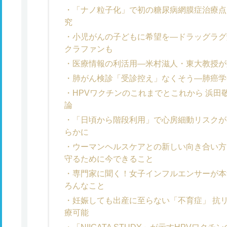
「ナノ粒子化」で初の糖尿病網膜症治療点
究
小児がんの子どもに希望を―ドラッグラグ
クラファンも
医療情報の利活用―米村滋人・東大教授が
肺がん検診「受診控え」なくそう―肺癌学
HPVワクチンのこれまでとこれから 浜
論
「日頃から階段利用」で心房細動リスクが
らかに
ウーマンヘルスケアとの新しい向き合い方
守るために今できること
専門家に聞く！女子インフルエンサーが本
ろんなこと
妊娠しても出産に至らない「不育症」 抗
療可能