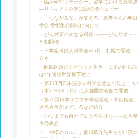
臨床研究リテラシー、留学における意思決
―リウマチ学会第11回連携ウェビナー
「つながる知」が支える、患者さんの明日
学会 学術集会開催に向けて
がん対策の次なる飛躍へ――がんサポーテ
を初開催
日本産科婦人科学会が5月、札幌で開催――
介も
睡眠医療のトピックと世界・日本の睡眠課
は4年連続世界最下位に
第113回日本泌尿器科学会総会の見どころ
（木）〜26（日）に京都国際会館で開催
第70回日本リウマチ学会総会・学術集会、
達也会長が見どころなど紹介
いつまでも自分で動ける生涯を――日本整
者発表会
「神様のカルテ」夏川草介先生らが出演の