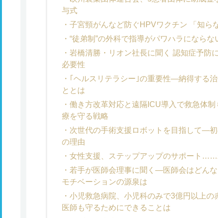
与式
子宮頸がんなど防ぐHPVワクチン 「知
“徒弟制”の外科で指導がパワハラになら
岩橋清勝・リオン社長に聞く 認知症予防
必要性
｢ヘルスリテラシー｣の重要性―納得する治
ととは
働き方改革対応と遠隔ICU導入で救急体
療を守る戦略
次世代の手術支援ロボットを目指して―初の国
の理由
女性支援、ステップアップのサポート……
若手が医師会理事に聞く―医師会はどんな
モチベーションの源泉は
小児救急病院、小児科のみで3億円以上の
医師も守るためにできることは