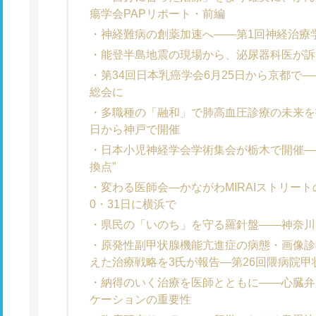
瘍学会PAPリポート・前編
神経難病の創薬加速へ――第1回神経治療
能登半島地震の現場から、泌尿器科医が訴
第34回日本乳癌学会6月25日から京都で―
総会に
多職種の「融和」で肺高血圧診療の未来を拓
日から神戸で開催
日本小児神経学会学術集会が栃木で開催―
換点”
変わる医師会―かながわMIRAIストリー
0・31日に横浜で
県民の「いのち」を守る羅針盤――神奈川
原発性副甲状腺機能亢進症の病態・画像診
えた治療戦略を3氏が報告―第26回隈病院
納得のいく治療を医師とともに――心臓弁
ケーションの重要性