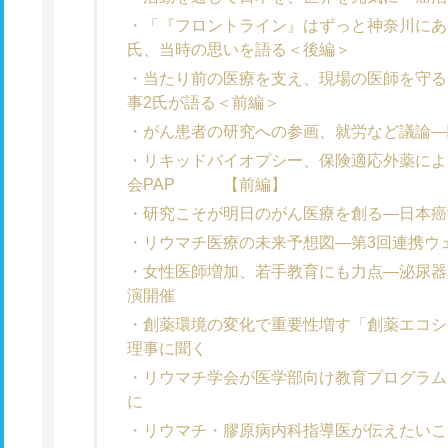
「『フロントライン』はずっと神奈川にあ
氏、当時の思いを語る＜後編＞
当たり前の医療を支え、現場の医師を守る
事2氏が語る＜前編＞
がん患者の研究への参画、就労など議論―
リキッドバイオプシー、保険適応外薬によ
会PAP 【前編】
研究こそが明日のがん医療を創る―日本癌
リウマチ医療の未来予想図―第3回連携ウ
女性医師増加、若手教育にも力点―泌尿器
演開催
創薬環境の変化で重要性増す「創薬エコシ
理事に聞く
リウマチ学会が医学部向け教育プログラム
に
リウマチ・膠原病内科指導医が伝えたいこ