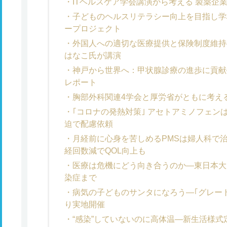
ITヘルスケア学会講演から考える 製薬企
子どものヘルスリテラシー向上を目指し学
ープロジェクト
外国人への適切な医療提供と保険制度維持
はなこ氏が講演
神戸から世界へ：甲状腺診療の進歩に貢献
レポート
胸部外科関連4学会と厚労省がともに考え
｢コロナの発熱対策｣ アセトアミノフェン
迫で配慮依頼
月経前に心身を苦しめるPMSは婦人科で治
経回数減でQOL向上も
医療は危機にどう向き合うのか―東日本大
染症まで
病気の子どものサンタになろう―｢グレー
り実地開催
“感染”していないのに高体温―新生活様