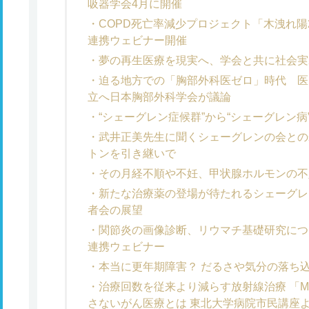
吸器学会4月に開催
COPD死亡率減少プロジェクト「木洩れ陽
連携ウェビナー開催
夢の再生医療を現実へ、学会と共に社会実
迫る地方での「胸部外科医ゼロ」時代 医
立へ日本胸部外科学会が議論
“シェーグレン症候群”から“シェーグレン
武井正美先生に聞くシェーグレンの会との
トンを引き継いで
その月経不順や不妊、甲状腺ホルモンの不
新たな治療薬の登場が待たれるシェーグレ
者会の展望
関節炎の画像診断、リウマチ基礎研究につ
連携ウェビナー
本当に更年期障害？ だるさや気分の落ち
治療回数を従来より減らす放射線治療 「
さないがん医療とは 東北大学病院市民講座