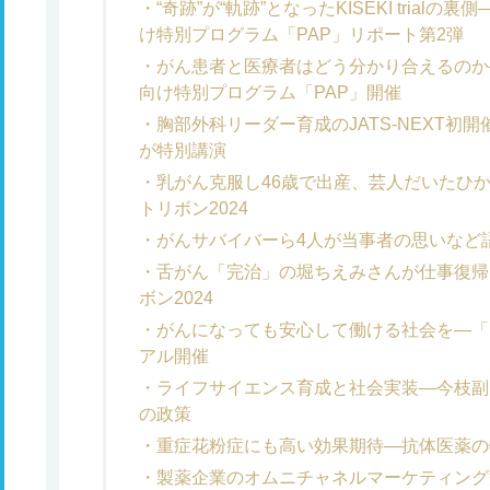
“奇跡”が“軌跡”となったKISEKI tria
け特別プログラム「PAP」リポート第2弾
がん患者と医療者はどう分かり合えるのか
向け特別プログラム「PAP」開催
胸部外科リーダー育成のJATS-NEXT初
が特別講演
乳がん克服し46歳で出産、芸人だいたひ
トリボン2024
がんサバイバーら4人が当事者の思いなど語
舌がん「完治」の堀ちえみさんが仕事復帰
ボン2024
がんになっても安心して働ける社会を―「ネ
アル開催
ライフサイエンス育成と社会実装―今枝副
の政策
重症花粉症にも高い効果期待―抗体医薬の
製薬企業のオムニチャネルマーケティン