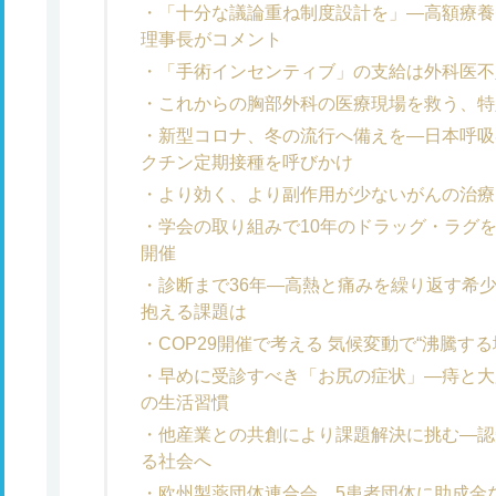
「十分な議論重ね制度設計を」―高額療養
理事長がコメント
「手術インセンティブ」の支給は外科医不
これからの胸部外科の医療現場を救う、特
新型コロナ、冬の流行へ備えを―日本呼吸
クチン定期接種を呼びかけ
より効く、より副作用が少ないがんの治療
学会の取り組みで10年のドラッグ・ラグ
開催
診断まで36年―高熱と痛みを繰り返す希
抱える課題は
COP29開催で考える 気候変動で“沸騰す
早めに受診すべき「お尻の症状」―痔と大
の生活習慣
他産業との共創により課題解決に挑む―認
る社会へ
欧州製薬団体連合会、5患者団体に助成金など