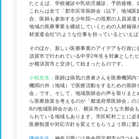
たとえば、学校健診や乳幼児健診、予防接種、
これらは全て「郡市区等医師会（以下、地域医
合、医師も参加する少年院への視察の人員派遣
地域の医療事業を継続していくための人材確保
材派遣会社”のような仕事を担っているといえ
そのほか、新しい医療事業のアイデアを行政に
須賀市で行われている中学2年生を対象とした
が横須賀市と交渉して始まったものです。
小松先生：
医師は病気の患者さんを医療機関内
機関の外（地域）で医療活動をするための医師
会」です。そして、地域医師会の声を取りまと
ら医療政策を考えるのが「都道府県医師会」の
8の地域医師会があり、横浜市のような大都会
られている地域もあります。市区町村ごとに必
医療制度や対応方針を変えてもらうよう県に要
磯崎先生：
神奈川県には政令指定都市が3つもあ