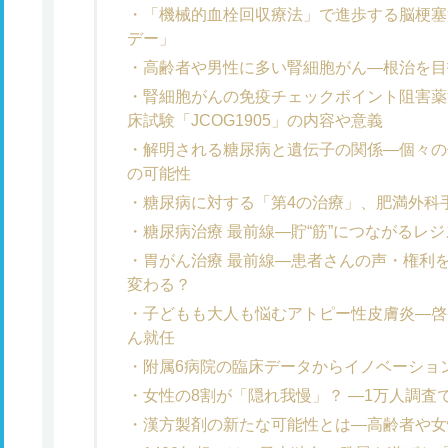
「機械的血栓回収療法」で進歩する脳梗塞治
デー」
高齢者や男性に多い腎細胞がん―根治を目
腎細胞がんの免疫チェックポイント阻害薬
床試験「JCOG1905」の内容や意義
解明される糖尿病と遺伝子の関係―個々の
の可能性
糖尿病に対する「第4の治療」、肥満外科
糖尿病治療 最前線―貯“筋”につながるレ
胃がん治療 最前線―患者さんの声・権利
変わる？
子どもも大人も悩むアトピー性皮膚炎―啓
ん就任
附属6病院の臨床データからイノベーション
女性の8割が「隠れ我慢」？ ―1万人調査
漢方製剤の新たな可能性とは―高齢者や女