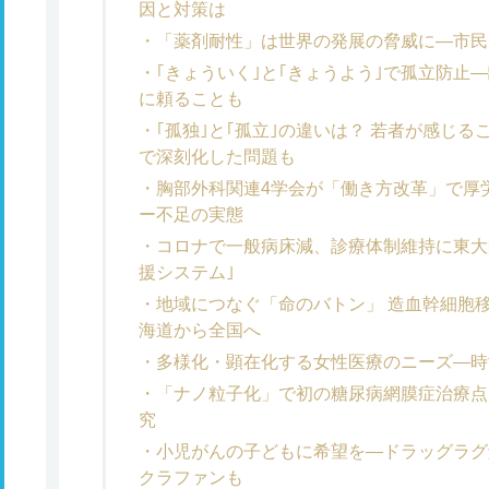
因と対策は
「薬剤耐性」は世界の発展の脅威に―市民
｢きょういく｣と｢きょうよう｣で孤立防止
に頼ることも
｢孤独｣と｢孤立｣の違いは？ 若者が感じ
で深刻化した問題も
胸部外科関連4学会が「働き方改革」で厚
ー不足の実態
コロナで一般病床減、診療体制維持に東大
援システム｣
地域につなぐ「命のバトン」 造血幹細胞
海道から全国へ
多様化・顕在化する女性医療のニーズ―時
「ナノ粒子化」で初の糖尿病網膜症治療点
究
小児がんの子どもに希望を―ドラッグラグ
クラファンも