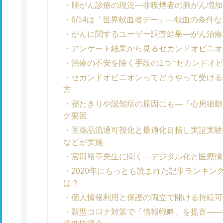
肺がん診療の現況―非喫煙者の肺がん増加
6/14は「世界献血者デー」―献血の条件
がんに関するユーザー調査結果―がん治療
アンケート結果から見るセカンドオピニオ
治療の不安を除く手段の1つ “セカンドオ
セカンドオピニオンってどうやって受ける
方
寝たきりや認知症の原因にも―「心房細動
ク要因
医薬品流通可視化と最適化目指し実証実験
などが実施
宮田裕章先生に聞く―デジタル化と医療情
2020年にもっとも読まれた記事ランキン
は？
個人情報利用と保護の両立で開ける持続可
新型コロナ対策で「情報戦略」を提言――