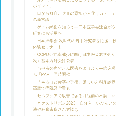
ポイント」
口から鮮血…喀血の恐怖から救うカテーテ
の新常識
ゲノム編集を知ろう―日本医学会連合がウ
研究にも活用を
日本癌学会 次世代の若手研究者を応援―
体験セミナーも
COPD死亡率減少に向け日本呼吸器学会が
次）基本方針受け公表
当事者の声でがん医療をよりよく―臨床腫
ム「PAP」同時開催
「やるほど赤字の手術」厳しい外科系診療
高騰で病院経営難も
セルフケアで改善できる月経前の不調―4
ネクストリボン2023「自分らしいがんと
演や麻倉未稀さん対談も