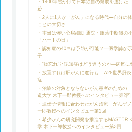
1400年超かけて日本独自の発展を遂げた
跡
2人に1人が「がん」になる時代―自分の
ことの大切さ
本当は怖い心房細動 通院・服薬中断後の不
「ハートの日」
認知症の40％は予防が可能？―医学誌が示
子
“物忘れ”と認知症はどう違うのか―病気
放置すれば肝がんに進行も―7/28世界肝炎
症
治験の対象とならないがん患者のための「
道大学 木下一郎教授へのインタビュー第2回
遺伝子情報に合わせたがん治療「がんゲノ
一郎教授へのインタビュー第1回
希少がんの研究開発を推進するMASTER KE
学 木下一郎教授へのインタビュー第3回