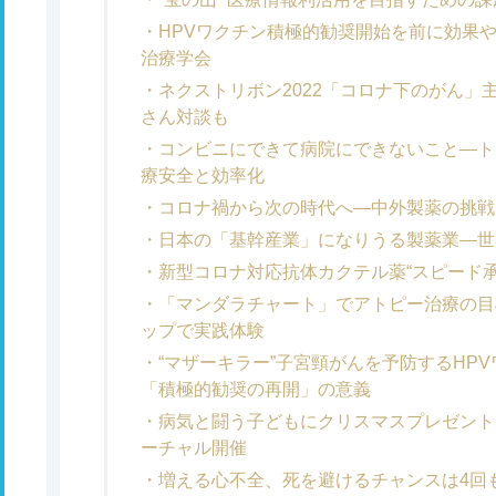
HPVワクチン積極的勧奨開始を前に効果
治療学会
ネクストリボン2022「コロナ下のがん」
さん対談も
コンビニにできて病院にできないこと―ト
療安全と効率化
コロナ禍から次の時代へ―中外製薬の挑戦
日本の「基幹産業」になりうる製薬業―世
新型コロナ対応抗体カクテル薬“スピード承
「マンダラチャート」でアトピー治療の目
ップで実践体験
“マザーキラー”子宮頸がんを予防するHP
「積極的勧奨の再開」の意義
病気と闘う子どもにクリスマスプレゼントを
ーチャル開催
増える心不全、死を避けるチャンスは4回