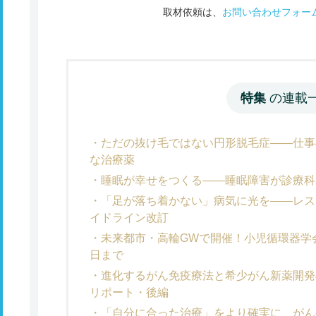
取材依頼は、
お問い合わせフォー
特集
の連載
ただの抜け毛ではない円形脱毛症――仕事
な治療薬
睡眠が幸せをつくる――睡眠障害が診療科
「足が落ち着かない」病気に光を――レス
イドライン改訂
未来都市・高輪GWで開催！小児循環器学
日まで
進化するがん免疫療法と希少がん新薬開発
リポート・後編
「自分に合った治療」をより確実に、がん