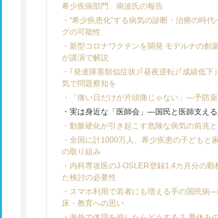
希少疾病部門、南波氏の報告
“希少疾患化”する病気の診断・治療の時
グの可能性
新型コロナワクチンを開発 モデルナの創
が講演で解説
｢発達障害類似症状｣｢昼夜逆転｣｢成績低
気で問題察知を
「痛い日だけが片頭痛じゃない」―予防薬
実は身近な「医師会」―国民と医師支える
動脈硬化が引き起こす危険な病気の前兆と
全国に計1000万人、希少疾患の子どもと
の取り組み
内科専攻医のJ-OSLER登録1.4カ月分
た検討の必要性
スマホ利用で若者にも増える手の国民病―
床・教育への思い
海外で体調を崩したらどうする？ 夏休み