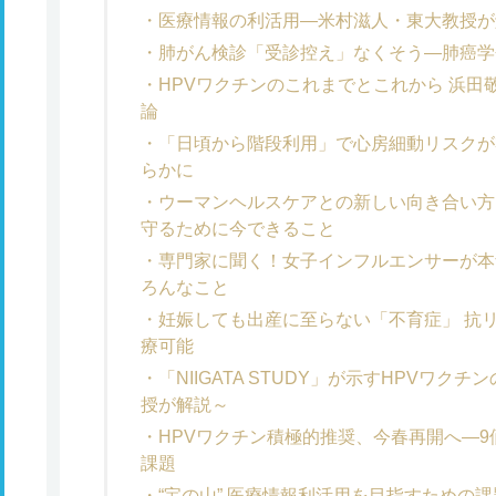
医療情報の利活用―米村滋人・東大教授が
肺がん検診「受診控え」なくそう―肺癌学
HPVワクチンのこれまでとこれから 浜
論
「日頃から階段利用」で心房細動リスクが
らかに
ウーマンヘルスケアとの新しい向き合い方
守るために今できること
専門家に聞く！女子インフルエンサーが本
ろんなこと
妊娠しても出産に至らない「不育症」 抗
療可能
「NIIGATA STUDY」が示すHPVワ
授が解説～
HPVワクチン積極的推奨、今春再開へ―
課題
“宝の山” 医療情報利活用を目指すための