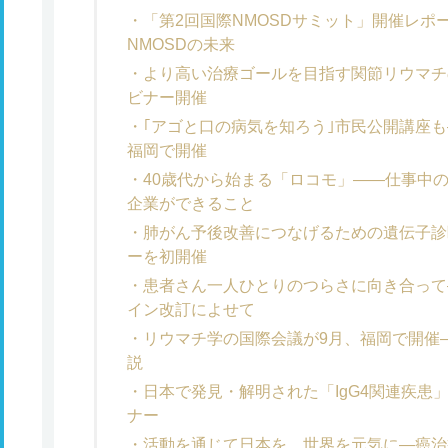
「第2回国際NMOSDサミット」開催レポ
NMOSDの未来
より高い治療ゴールを目指す関節リウマチ
ビナー開催
｢アゴと口の病気を知ろう｣市民公開講座も
福岡で開催
40歳代から始まる「ロコモ」――仕事中
企業ができること
肺がん予後改善につなげるための遺伝子診
ーを初開催
患者さん一人ひとりのつらさに向き合って
イン改訂によせて
リウマチ学の国際会議が9月、福岡で開催
説
日本で発見・解明された「IgG4関連疾患
ナー
活動を通じて日本を、世界を元気に―癌治