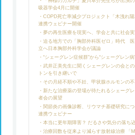
「神様のカルテ」夏川草介先生らが出演の
吸器学会4月に開催
COPD死亡率減少プロジェクト「木洩れ陽
連携ウェビナー開催
夢の再生医療を現実へ、学会と共に社会実
迫る地方での「胸部外科医ゼロ」時代 医
立へ日本胸部外科学会が議論
“シェーグレン症候群”から“シェーグレン
武井正美先生に聞くシェーグレンの会との
トンを引き継いで
その月経不順や不妊、甲状腺ホルモンの不
新たな治療薬の登場が待たれるシェーグレ
者会の展望
関節炎の画像診断、リウマチ基礎研究につ
連携ウェビナー
本当に更年期障害？ だるさや気分の落ち
治療回数を従来より減らす放射線治療 「