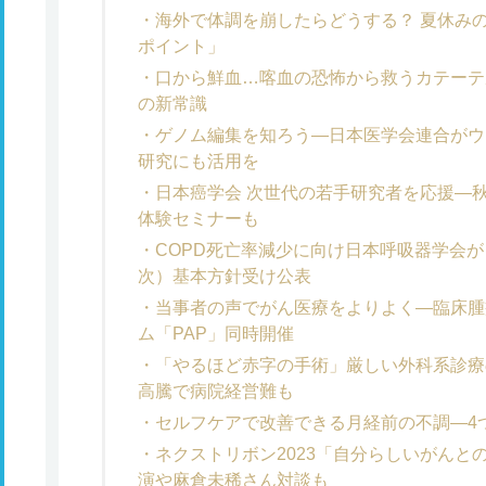
海外で体調を崩したらどうする？ 夏休み
ポイント」
口から鮮血…喀血の恐怖から救うカテーテ
の新常識
ゲノム編集を知ろう―日本医学会連合がウ
研究にも活用を
日本癌学会 次世代の若手研究者を応援―
体験セミナーも
COPD死亡率減少に向け日本呼吸器学会が
次）基本方針受け公表
当事者の声でがん医療をよりよく―臨床腫
ム「PAP」同時開催
「やるほど赤字の手術」厳しい外科系診療
高騰で病院経営難も
セルフケアで改善できる月経前の不調―4
ネクストリボン2023「自分らしいがんと
演や麻倉未稀さん対談も