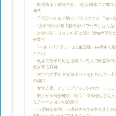
欧州製薬団体連合会、5患者団体に助成金など
与式
子宮頸がんなど防ぐHPVワクチン 「知
“徒弟制”の外科で指導がパワハラになら
岩橋清勝・リオン社長に聞く 認知症予防
必要性
｢ヘルスリテラシー｣の重要性―納得する治
ととは
働き方改革対応と遠隔ICU導入で救急体
療を守る戦略
次世代の手術支援ロボットを目指して―初の国
の理由
女性支援、ステップアップのサポート……
若手が医師会理事に聞く―医師会はどんな
モチベーションの源泉は
小児救急病院、小児科のみで3億円以上の
医師も守るためにできることは