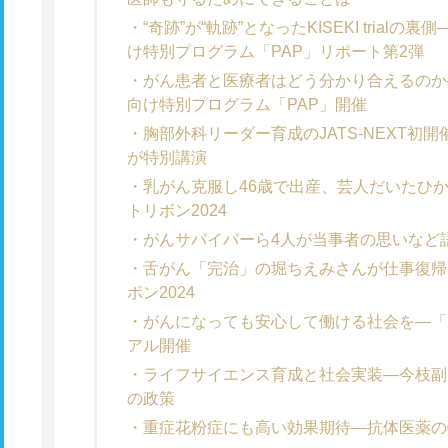
“奇跡”が“軌跡”となったKISEKI tria
け特別プログラム「PAP」リポート第2弾
がん患者と医療者はどう分かり合えるのか
向け特別プログラム「PAP」開催
胸部外科リーダー育成のJATS-NEXT初
が特別講演
乳がん克服し46歳で出産、芸人だいたひ
トリボン2024
がんサバイバーら4人が当事者の思いなど語
舌がん「完治」の堀ちえみさんが仕事復帰
ボン2024
がんになっても安心して働ける社会を―「ネ
アル開催
ライフサイエンス育成と社会実装―今枝副
の政策
重症花粉症にも高い効果期待―抗体医薬の