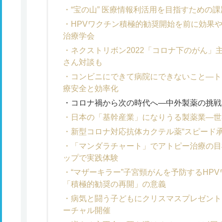
“宝の山” 医療情報利活用を目指すための
HPVワクチン積極的勧奨開始を前に効果
治療学会
ネクストリボン2022「コロナ下のがん」
さん対談も
コンビニにできて病院にできないこと―ト
療安全と効率化
コロナ禍から次の時代へ―中外製薬の挑戦
日本の「基幹産業」になりうる製薬業―世
新型コロナ対応抗体カクテル薬“スピード承
「マンダラチャート」でアトピー治療の目
ップで実践体験
“マザーキラー”子宮頸がんを予防するHP
「積極的勧奨の再開」の意義
病気と闘う子どもにクリスマスプレゼントを
ーチャル開催