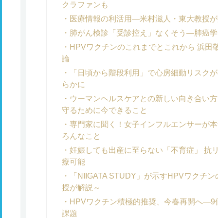
クラファンも
医療情報の利活用―米村滋人・東大教授が
肺がん検診「受診控え」なくそう―肺癌学
HPVワクチンのこれまでとこれから 浜
論
「日頃から階段利用」で心房細動リスクが
らかに
ウーマンヘルスケアとの新しい向き合い方
守るために今できること
専門家に聞く！女子インフルエンサーが本
ろんなこと
妊娠しても出産に至らない「不育症」 抗
療可能
「NIIGATA STUDY」が示すHPVワ
授が解説～
HPVワクチン積極的推奨、今春再開へ―
課題