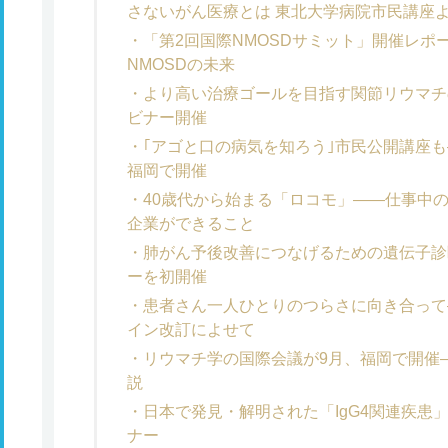
さないがん医療とは 東北大学病院市民講座
「第2回国際NMOSDサミット」開催レポ
NMOSDの未来
より高い治療ゴールを目指す関節リウマチ
ビナー開催
｢アゴと口の病気を知ろう｣市民公開講座も
福岡で開催
40歳代から始まる「ロコモ」――仕事中
企業ができること
肺がん予後改善につなげるための遺伝子診
ーを初開催
患者さん一人ひとりのつらさに向き合って
イン改訂によせて
リウマチ学の国際会議が9月、福岡で開催
説
日本で発見・解明された「IgG4関連疾患
ナー