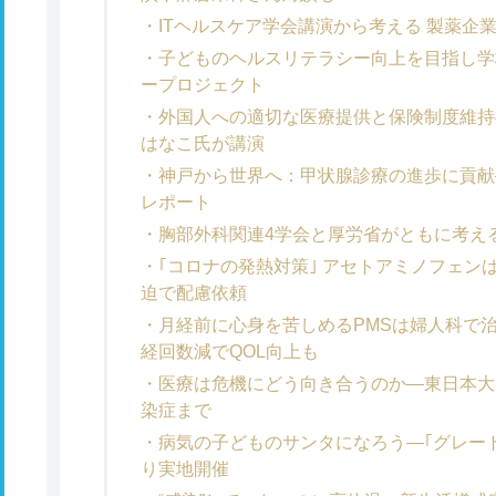
ITヘルスケア学会講演から考える 製薬企
子どものヘルスリテラシー向上を目指し学
ープロジェクト
外国人への適切な医療提供と保険制度維持
はなこ氏が講演
神戸から世界へ：甲状腺診療の進歩に貢献
レポート
胸部外科関連4学会と厚労省がともに考え
｢コロナの発熱対策｣ アセトアミノフェン
迫で配慮依頼
月経前に心身を苦しめるPMSは婦人科で治
経回数減でQOL向上も
医療は危機にどう向き合うのか―東日本大
染症まで
病気の子どものサンタになろう―｢グレー
り実地開催