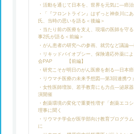
活動を通じて日本を、世界を元気に―癌治
「『フロントライン』はずっと神奈川にあ
氏、当時の思いを語る＜後編＞
当たり前の医療を支え、現場の医師を守る
事2氏が語る＜前編＞
がん患者の研究への参画、就労など議論―
リキッドバイオプシー、保険適応外薬によ
会PAP 【前編】
研究こそが明日のがん医療を創る―日本癌
リウマチ医療の未来予想図―第3回連携ウ
女性医師増加、若手教育にも力点―泌尿器
演開催
創薬環境の変化で重要性増す「創薬エコシ
理事に聞く
リウマチ学会が医学部向け教育プログラム
に