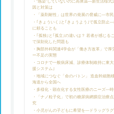
“感染”していないのに高体温―新生活様
因と対策は
「薬剤耐性」は世界の発展の脅威に―市民
｢きょういく｣と｢きょうよう｣で孤立防止
に頼ることも
｢孤独｣と｢孤立｣の違いは？ 若者が感じ
で深刻化した問題も
胸部外科関連4学会が「働き方改革」で厚
ー不足の実態
コロナで一般病床減、診療体制維持に東大
援システム｣
地域につなぐ「命のバトン」 造血幹細胞
海道から全国へ
多様化・顕在化する女性医療のニーズ―時
「ナノ粒子化」で初の糖尿病網膜症治療点
究
小児がんの子どもに希望を―ドラッグラグ