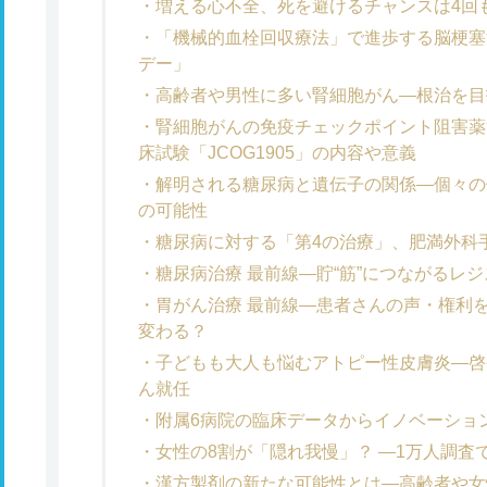
増える心不全、死を避けるチャンスは4回
「機械的血栓回収療法」で進歩する脳梗塞治
デー」
高齢者や男性に多い腎細胞がん―根治を目
腎細胞がんの免疫チェックポイント阻害薬
床試験「JCOG1905」の内容や意義
解明される糖尿病と遺伝子の関係―個々の
の可能性
糖尿病に対する「第4の治療」、肥満外科
糖尿病治療 最前線―貯“筋”につながるレ
胃がん治療 最前線―患者さんの声・権利
変わる？
子どもも大人も悩むアトピー性皮膚炎―啓
ん就任
附属6病院の臨床データからイノベーション
女性の8割が「隠れ我慢」？ ―1万人調査
漢方製剤の新たな可能性とは―高齢者や女