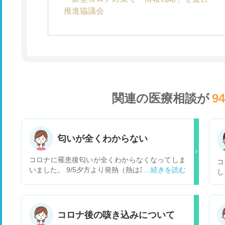
推進協議会
関連の医療相談が
9
匂いが全くわからない
コロナに罹患後匂いが全くわからなくなってしま
コ
いました。 9/5夕方より発熱（熱は3日くらいで平
し
熱に下がりました） 9/7朝よりのどの激痛（9/7～
息
11まで激痛、その後改善） 9/9頃より匂いがしな
う
い。今も全然匂わない。 臭覚は戻るのでしょう
ト
か？受診するとすれば何科にいつ頃行けばよいの
き
コロナ後の咳き込みについて
でしょうか？
せ