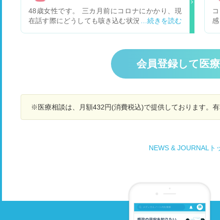
れ
48歳女性です。 三カ月前にコロナにかかり、現
コ
在話す際にどうしても咳き込む状況がいまだ続い
感
ております。呼吸器内科に行き、一般的な吸入薬
ん
や薬を処方して頂いておりますが、話している
匂
際、咳がどうしてもでてしまいます。又、咳込み
く
が多いせいか、声もかすれることもあります。 三
れ
会員登録して医
カ月たった現在も完治の気配がない状態です。 コ
ロナ後に私のような症状が出ている方は多いので
しょうか？ 又、呼吸器内科へ通院はしております
が、三カ月経った現在も一向に治る気配がないの
※医療相談は、月額432円(消費税込)で提供しております。
ですが、このまま通院だけ続けていく形で良いも
のでしょうか？ なんとか、咳き込みをしずめたい
のですが、どのようにするべきでしょうか？ 御教
示の程、何卒宜しくお願い致します。
NEWS & JOURNAL