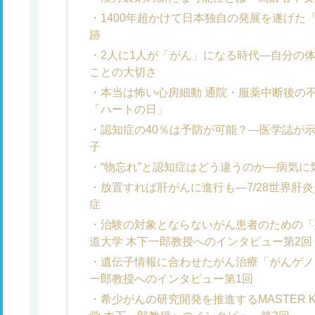
1400年超かけて日本独自の発展を遂げた
跡
2人に1人が「がん」になる時代―自分の
ことの大切さ
本当は怖い心房細動 通院・服薬中断後の不
「ハートの日」
認知症の40％は予防が可能？―医学誌が示
子
“物忘れ”と認知症はどう違うのか―病気
放置すれば肝がんに進行も―7/28世界肝炎
症
治験の対象とならないがん患者のための「
道大学 木下一郎教授へのインタビュー第2回
遺伝子情報に合わせたがん治療「がんゲノ
一郎教授へのインタビュー第1回
希少がんの研究開発を推進するMASTER KE