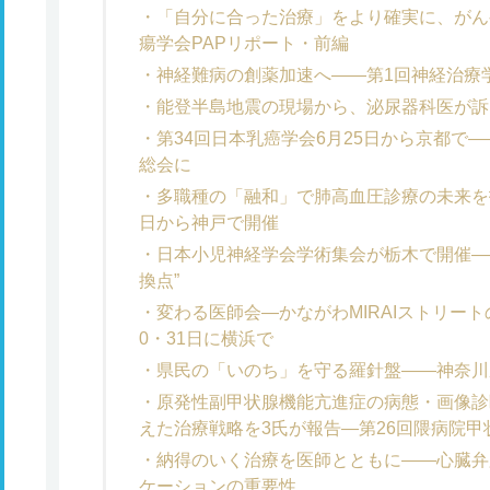
「自分に合った治療」をより確実に、がん
瘍学会PAPリポート・前編
神経難病の創薬加速へ――第1回神経治療
能登半島地震の現場から、泌尿器科医が訴
第34回日本乳癌学会6月25日から京都で―
総会に
多職種の「融和」で肺高血圧診療の未来を拓
日から神戸で開催
日本小児神経学会学術集会が栃木で開催―
換点”
変わる医師会―かながわMIRAIストリー
0・31日に横浜で
県民の「いのち」を守る羅針盤――神奈川
原発性副甲状腺機能亢進症の病態・画像診
えた治療戦略を3氏が報告―第26回隈病院
納得のいく治療を医師とともに――心臓弁
ケーションの重要性