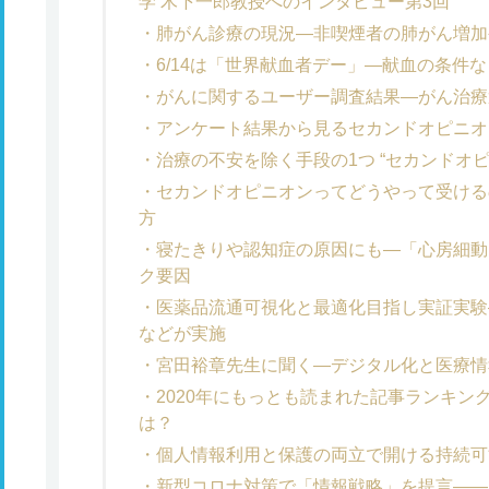
学 木下一郎教授へのインタビュー第3回
肺がん診療の現況―非喫煙者の肺がん増加
6/14は「世界献血者デー」―献血の条件
がんに関するユーザー調査結果―がん治療
アンケート結果から見るセカンドオピニオ
治療の不安を除く手段の1つ “セカンドオ
セカンドオピニオンってどうやって受ける
方
寝たきりや認知症の原因にも―「心房細動
ク要因
医薬品流通可視化と最適化目指し実証実験
などが実施
宮田裕章先生に聞く―デジタル化と医療情
2020年にもっとも読まれた記事ランキン
は？
個人情報利用と保護の両立で開ける持続可
新型コロナ対策で「情報戦略」を提言――