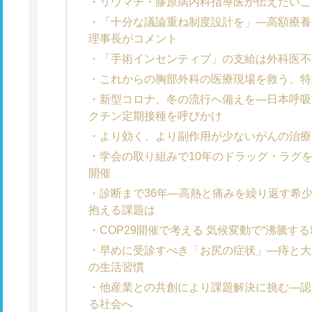
リウマチ・膠原病内科指導医が伝えたいこ
「十分な議論重ね制度設計を」―高額療養
理事長がコメント
「手術インセンティブ」の支給は外科医不
これからの胸部外科の医療現場を救う、特
新型コロナ、冬の流行へ備えを―日本呼吸
クチン定期接種を呼びかけ
より効く、より副作用が少ないがんの治療
学会の取り組みで10年のドラッグ・ラグ
開催
診断まで36年―高熱と痛みを繰り返す希
抱える課題は
COP29開催で考える 気候変動で“沸騰す
早めに受診すべき「お尻の症状」―痔と大
の生活習慣
他産業との共創により課題解決に挑む―認
る社会へ