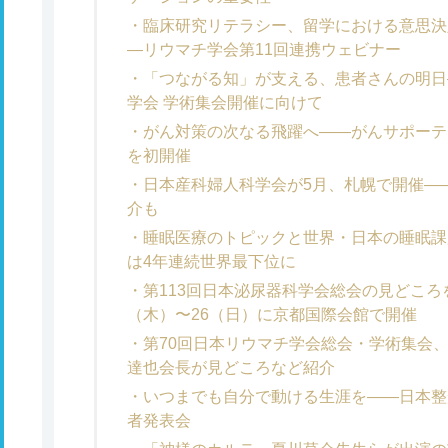
臨床研究リテラシー、留学における意思決
―リウマチ学会第11回連携ウェビナー
「つながる知」が支える、患者さんの明日
学会 学術集会開催に向けて
がん対策の次なる飛躍へ――がんサポーテ
を初開催
日本産科婦人科学会が5月、札幌で開催――
介も
睡眠医療のトピックと世界・日本の睡眠課
は4年連続世界最下位に
第113回日本泌尿器科学会総会の見どころ
（木）〜26（日）に京都国際会館で開催
第70回日本リウマチ学会総会・学術集会、
達也会長が見どころなど紹介
いつまでも自分で動ける生涯を――日本整
者発表会