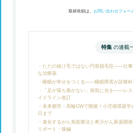
取材依頼は、
お問い合わせフォー
特集
の連載
ただの抜け毛ではない円形脱毛症――仕事
な治療薬
睡眠が幸せをつくる――睡眠障害が診療科
「足が落ち着かない」病気に光を――レス
イドライン改訂
未来都市・高輪GWで開催！小児循環器学
日まで
進化するがん免疫療法と希少がん新薬開発
リポート・後編