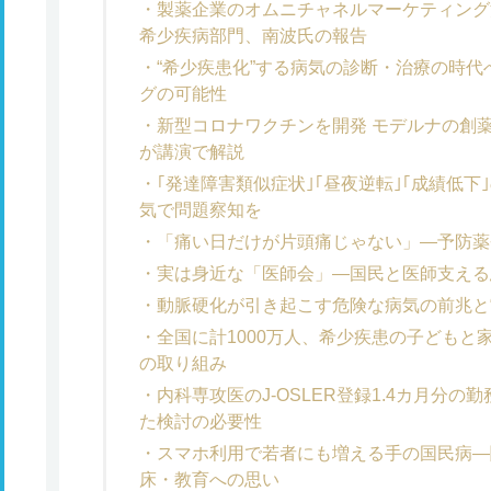
製薬企業のオムニチャネルマーケティン
希少疾病部門、南波氏の報告
“希少疾患化”する病気の診断・治療の時
グの可能性
新型コロナワクチンを開発 モデルナの創
が講演で解説
｢発達障害類似症状｣｢昼夜逆転｣｢成績低
気で問題察知を
「痛い日だけが片頭痛じゃない」―予防薬
実は身近な「医師会」―国民と医師支える
動脈硬化が引き起こす危険な病気の前兆と
全国に計1000万人、希少疾患の子どもと
の取り組み
内科専攻医のJ-OSLER登録1.4カ月分
た検討の必要性
スマホ利用で若者にも増える手の国民病―
床・教育への思い