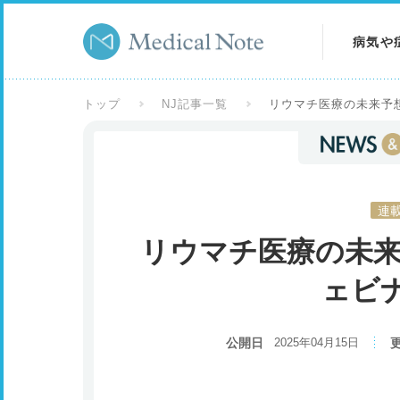
病気や
病気を
トップ
NJ記事一覧
リウマチ医療の未来予
症状を
検査を
連
リウマチ医療の未来
ェビ
公開日
2025年04月15日