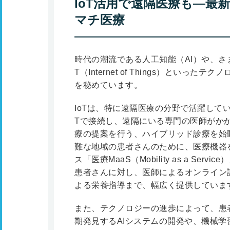
IoT活用で遠隔医療も―最
マチ医療
時代の潮流である人工知能（AI）や、さ
T（Internet of Things）とい
を秘めています。
IoTは、特に遠隔医療の分野で活躍して
Tで接続し、遠隔にいる専門の医師がか
療の提案を行う、ハイブリッド診療を始
難な地域の患者さんのために、医療機器
ス「医療MaaS（Mobility as a S
患者さんに対し、医師によるオンライン
よる栄養指導まで、幅広く提供していま
また、テクノロジーの進歩によって、患
期発見するAIシステムの開発や、機械