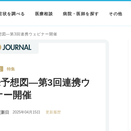
症状を調べる
医療相談
病院・医師を探す
その他
調べる
病院を探す
MNニュー
想図―第3回連携ウェビナー開催
調べる
医師を探す
NEWS & 
調べる
載
特集
予想図―第3回連携ウ
ナー開催
更新日
2025年04月15日
更新履歴