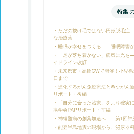
特集
ただの抜け毛ではない円形脱毛症
な治療薬
睡眠が幸せをつくる――睡眠障害
「足が落ち着かない」病気に光を
イドライン改訂
未来都市・高輪GWで開催！小児循
日まで
進化するがん免疫療法と希少がん新
リポート・後編
「自分に合った治療」をより確実
瘍学会PAPリポート・前編
神経難病の創薬加速へ――第1回神
能登半島地震の現場から、泌尿器