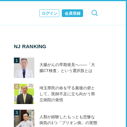
ログイン
会員登録
検索
キャンセル
ス
JOURNAL
NJ RANKING
大腸がんの早期発見へ――「大
腸CT検査」という選択肢とは
埼玉県民の命を守る最後の砦と
して。医師不足に立ち向かう県
立病院の覚悟
人類が経験したもっとも悲惨な
病気の1つ「プリオン病」の実態