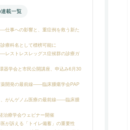
の連載一覧
――仕事への影響と、重症例を救う新た
が診療科名として標榜可能に
――レストレスレッグス症候群の診療ガ
環器学会と市民公開講座、申込み6月30
薬開発の最前線――臨床腫瘍学会PAP
に、がんゲノム医療の最前線――臨床腫
経治療学会ウェビナー開催
科医が訴える「トイレ備蓄」の重要性