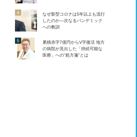
なぜ新型コロナは5年以上も流行
したのか―次なるパンデミック
への教訓
累積赤字7億円からV字復活 地方
の病院が見出した「持続可能な
医療」への“処方箋”とは