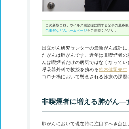
この新型コロナウイルス感染症に関する記事の最終更新
労働省などのホームページ
をご参照ください。
国立がん研究センターの最新がん統計によ
たがんは肺がんです。近年は非喫煙者の
んは喫煙者だけの病気ではなくなってい
呼吸器外科で教授を務める
鈴木健司先生
コロナ禍において懸念される診療の課題
非喫煙者に増える肺がん―
肺がんにおいて現在特に注目すべき点は