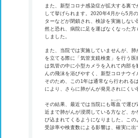
また、新型コロナ感染症が拡大する裏で
して挙げられます。2020年4月から5
ターなどが閉鎖され、検診を実施しない
然と恐れ、病院に足を運ばなくなった方
しました。
また、当院では実施していませんが、肺
を立てる際に「気管支鏡検査」を行う医
は気管の中に小型カメラを入れて内部を
んの飛沫を浴びやすく、新型コロナウイ
そのため、この1年は通常なら行われる
により、さらに肺がんが発見されにくい
かっけつ
その結果、最近では当院にも
喀血
で運び
近まで肺がんが浸潤している方など、か
び込まれてくるようになりました。この
受診率や検査数による影響は、確実に出