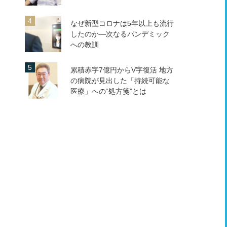
なぜ新型コロナは5年以上も流行
したのか―次なるパンデミック
への教訓
累積赤字7億円からV字復活 地方
の病院が見出した「持続可能な
医療」への“処方箋”とは