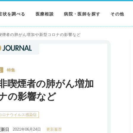
症状を調べる
医療相談
病院・医師を探す
その他
調べる
病院を探す
MNニュー
喫煙者の肺がん増加や新型コロナの影響など
調べる
医師を探す
NEWS & 
調べる
載
特集
非喫煙者の肺がん増加
ナの影響など
コロナウイルス感染症
更新日
2021年06月24日
更新履歴