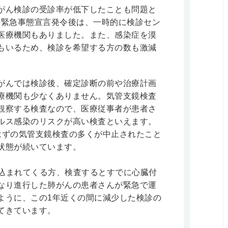
がん検診の受診率が低下したことも問題と
月の緊急事態宣言発令後は、一時的に検診セン
医療機関もありました。また、感染症を漠
もいるため、検診を希望する方の数も激減
がんでは検診後、確定診断の前や治療計画
療機関も少なくありません。気管支鏡検査
観察する検査なので、医療従事者が患者さ
ルス感染のリスクが高い検査といえます。
はずの気管支鏡検査の多くが中止されたこと
状態が続いています。
込まれてくる方、検査するとすでに心臓付
なり進行した肺がんの患者さんが緊急で運
ように、この1年近くの間に減少した検診の
てきています。