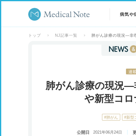
病気や
病気を
トップ
NJ記事一覧
肺がん診療の現況―非
症状を
検査を
連
肺がん診療の現況―
や新型コロ
#肺がん
#新型
公開日
2021年06月24日