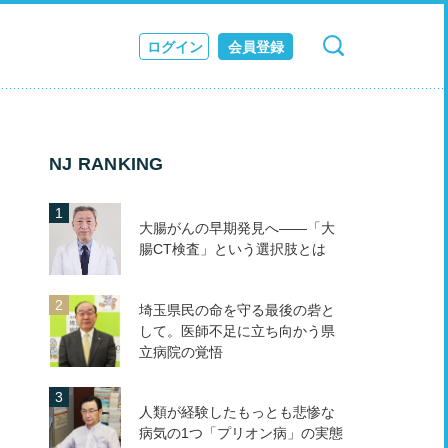
ログイン
会員登録
検索
キャンセル
ス
JOURNAL
NJ RANKING
大腸がんの早期発見へ――「大
腸CT検査」という選択肢とは
埼玉県民の命を守る最後の砦と
して。医師不足に立ち向かう県
立病院の覚悟
人類が経験したもっとも悲惨な
病気の1つ「プリオン病」の実態