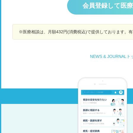
を受したらいいのか分からず聞きたいです。
ん
会員登録して医
8
6
る
っ
※医療相談は、月額432円(消費税込)で提供しております。
胃
は
い
を
NEWS & JOURNAL
出
痛
苦
型
で
気