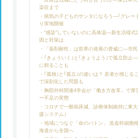
染症まで
病気の子どものサンタになろう―｢グレー
り実地開催
“感染”していないのに高体温―新生活様
因と対策は
「薬剤耐性」は世界の発展の脅威に―市民
｢きょういく｣と｢きょうよう｣で孤立防止
に頼ることも
｢孤独｣と｢孤立｣の違いは？ 若者が感じ
で深刻化した問題も
胸部外科関連4学会が「働き方改革」で厚
ー不足の実態
コロナで一般病床減、診療体制維持に東大
援システム｣
地域につなぐ「命のバトン」 造血幹細胞
海道から全国へ