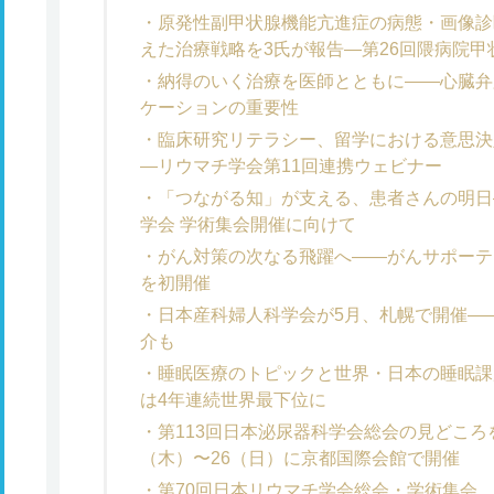
原発性副甲状腺機能亢進症の病態・画像診
えた治療戦略を3氏が報告―第26回隈病院
納得のいく治療を医師とともに――心臓弁
ケーションの重要性
臨床研究リテラシー、留学における意思決
―リウマチ学会第11回連携ウェビナー
「つながる知」が支える、患者さんの明日
学会 学術集会開催に向けて
がん対策の次なる飛躍へ――がんサポーテ
を初開催
日本産科婦人科学会が5月、札幌で開催――
介も
睡眠医療のトピックと世界・日本の睡眠課
は4年連続世界最下位に
第113回日本泌尿器科学会総会の見どころ
（木）〜26（日）に京都国際会館で開催
第70回日本リウマチ学会総会・学術集会、