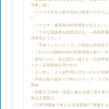
理事に聞く
リウマチ学会が医学部向け教育プログラム
に
リウマチ・膠原病内科指導医が伝えたいこ
「十分な議論重ね制度設計を」―高額療養
理事長がコメント
「手術インセンティブ」の支給は外科医不
これからの胸部外科の医療現場を救う、特
新型コロナ、冬の流行へ備えを―日本呼吸
クチン定期接種を呼びかけ
より効く、より副作用が少ないがんの治療
学会の取り組みで10年のドラッグ・ラグ
開催
診断まで36年―高熱と痛みを繰り返す希
抱える課題は
COP29開催で考える 気候変動で“沸騰す