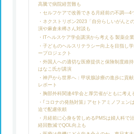
高騰で病院経営難も
セルフケアで改善できる月経前の不調―4
ネクストリボン2023「自分らしいがんと
演や麻倉未稀さん対談も
ITヘルスケア学会講演から考える 製薬企
子どものヘルスリテラシー向上を目指し学
ープロジェクト
外国人への適切な医療提供と保険制度維持
はなこ氏が講演
神戸から世界へ：甲状腺診療の進歩に貢献
レポート
胸部外科関連4学会と厚労省がともに考え
｢コロナの発熱対策｣ アセトアミノフェン
迫で配慮依頼
月経前に心身を苦しめるPMSは婦人科で治
経回数減でQOL向上も
医療は危機にどう向き合うのか―東日本大