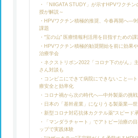
「NIIGATA STUDY」が示すHPVワ
授が解説～
HPVワクチン積極的推奨、今春再開へ―
課題
“宝の山” 医療情報利活用を目指すための
HPVワクチン積極的勧奨開始を前に効果
治療学会
ネクストリボン2022「コロナ下のがん」
さん対談も
コンビニにできて病院にできないこと―ト
療安全と効率化
コロナ禍から次の時代へ―中外製薬の挑戦
日本の「基幹産業」になりうる製薬業―世
新型コロナ対応抗体カクテル薬“スピード承
「マンダラチャート」でアトピー治療の目
ップで実践体験