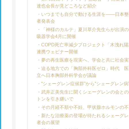
達也会長が見どころなど紹介
いつまでも自分で動ける生涯を――日本整
者発表会
「神様のカルテ」夏川草介先生らが出演の
吸器学会4月に開催
COPD死亡率減少プロジェクト「木洩れ陽
連携ウェビナー開催
夢の再生医療を現実へ、学会と共に社会実
迫る地方での「胸部外科医ゼロ」時代 医
立へ日本胸部外科学会が議論
“シェーグレン症候群”から“シェーグレン
武井正美先生に聞くシェーグレンの会との
トンを引き継いで
その月経不順や不妊、甲状腺ホルモンの不
新たな治療薬の登場が待たれるシェーグレ
者会の展望