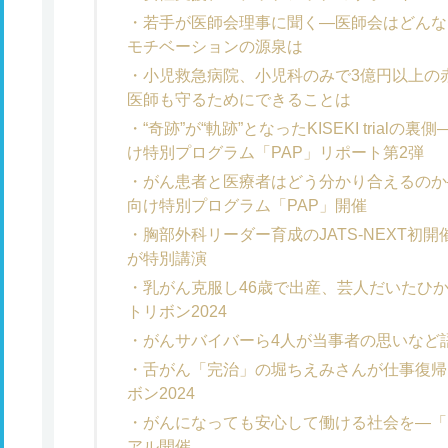
若手が医師会理事に聞く―医師会はどんな
モチベーションの源泉は
小児救急病院、小児科のみで3億円以上の
医師も守るためにできることは
“奇跡”が“軌跡”となったKISEKI tria
け特別プログラム「PAP」リポート第2弾
がん患者と医療者はどう分かり合えるのか
向け特別プログラム「PAP」開催
胸部外科リーダー育成のJATS-NEXT初
が特別講演
乳がん克服し46歳で出産、芸人だいたひ
トリボン2024
がんサバイバーら4人が当事者の思いなど語
舌がん「完治」の堀ちえみさんが仕事復帰
ボン2024
がんになっても安心して働ける社会を―「ネ
アル開催