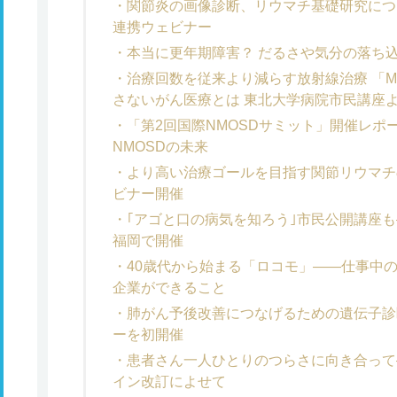
関節炎の画像診断、リウマチ基礎研究につ
連携ウェビナー
本当に更年期障害？ だるさや気分の落ち
治療回数を従来より減らす放射線治療 「
さないがん医療とは 東北大学病院市民講座
「第2回国際NMOSDサミット」開催レポ
NMOSDの未来
より高い治療ゴールを目指す関節リウマチ
ビナー開催
｢アゴと口の病気を知ろう｣市民公開講座も
福岡で開催
40歳代から始まる「ロコモ」――仕事中
企業ができること
肺がん予後改善につなげるための遺伝子診
ーを初開催
患者さん一人ひとりのつらさに向き合って
イン改訂によせて