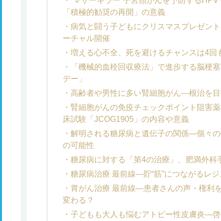
“マザーキラー”子宮頸がんを予防するHP
「積極的勧奨の再開」の意義
病気と闘う子どもにクリスマスプレゼントを
ーチャル開催
増える心不全、死を避けるチャンスは4回
「機械的血栓回収療法」で進歩する脳梗塞治
デー」
高齢者や男性に多い腎細胞がん―根治を目
腎細胞がんの免疫チェックポイント阻害薬
床試験「JCOG1905」の内容や意義
解明される糖尿病と遺伝子の関係―個々の
の可能性
糖尿病に対する「第4の治療」、肥満外科
糖尿病治療 最前線―貯“筋”につながるレ
胃がん治療 最前線―患者さんの声・権利
変わる？
子どもも大人も悩むアトピー性皮膚炎―啓