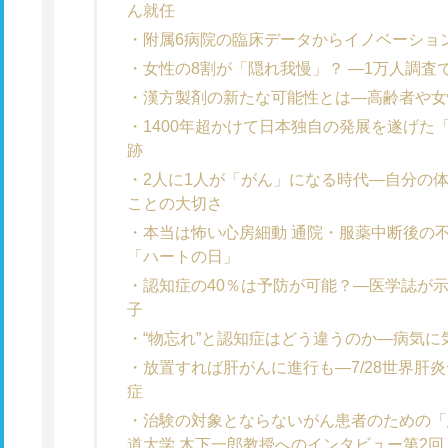
ん就任
附属6病院の臨床データからイノベーション
女性の8割が「隠れ我慢」？ ―1万人調査
漢方製剤の新たな可能性とは―高齢者や女
1400年超かけて日本独自の発展を遂げた
跡
2人に1人が「がん」になる時代―自分の
ことの大切さ
本当は怖い心房細動 通院・服薬中断後の不
「ハートの日」
認知症の40％は予防が可能？―医学誌が示
子
“物忘れ”と認知症はどう違うのか―病気
放置すれば肝がんに進行も―7/28世界肝炎
症
治験の対象とならないがん患者のための「
道大学 木下一郎教授へのインタビュー第2回