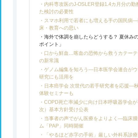
内科専攻医のJ-OSLER登録1.4カ月分
た検討の必要性
スマホ利用で若者にも増える手の国民病―
床・教育への思い
海外で体調を崩したらどうする？ 夏休み
ポイント」
口から鮮血…喀血の恐怖から救うカテーテ
の新常識
ゲノム編集を知ろう―日本医学会連合がウ
研究にも活用を
日本癌学会 次世代の若手研究者を応援―
体験セミナーも
COPD死亡率減少に向け日本呼吸器学会が
次）基本方針受け公表
当事者の声でがん医療をよりよく―臨床腫
ム「PAP」同時開催
「やるほど赤字の手術」厳しい外科系診療