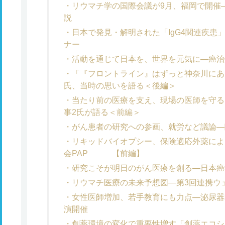
リウマチ学の国際会議が9月、福岡で開催
説
日本で発見・解明された「IgG4関連疾患
ナー
活動を通じて日本を、世界を元気に―癌治
「『フロントライン』はずっと神奈川にあ
氏、当時の思いを語る＜後編＞
当たり前の医療を支え、現場の医師を守る
事2氏が語る＜前編＞
がん患者の研究への参画、就労など議論―
リキッドバイオプシー、保険適応外薬によ
会PAP 【前編】
研究こそが明日のがん医療を創る―日本癌
リウマチ医療の未来予想図―第3回連携ウ
女性医師増加、若手教育にも力点―泌尿器
演開催
創薬環境の変化で重要性増す「創薬エコシ