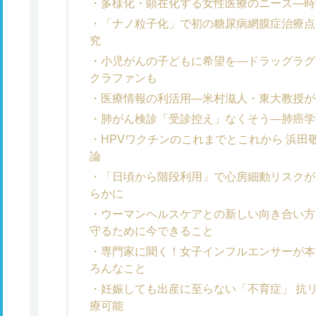
多様化・顕在化する女性医療のニーズ―時
「ナノ粒子化」で初の糖尿病網膜症治療点
究
小児がんの子どもに希望を―ドラッグラグ
クラファンも
医療情報の利活用―米村滋人・東大教授が
肺がん検診「受診控え」なくそう―肺癌学
HPVワクチンのこれまでとこれから 浜
論
「日頃から階段利用」で心房細動リスクが
らかに
ウーマンヘルスケアとの新しい向き合い方
守るために今できること
専門家に聞く！女子インフルエンサーが本
ろんなこと
妊娠しても出産に至らない「不育症」 抗
療可能