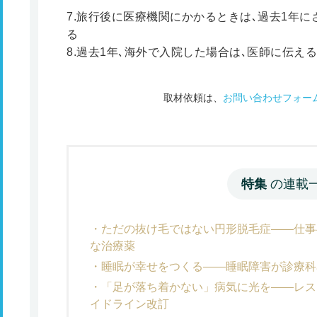
7.旅行後に医療機関にかかるときは､過去1年
る
8.過去1年､海外で入院した場合は､医師に伝える
取材依頼は、
お問い合わせフォー
特集
の連載
ただの抜け毛ではない円形脱毛症――仕事
な治療薬
睡眠が幸せをつくる――睡眠障害が診療科
「足が落ち着かない」病気に光を――レス
イドライン改訂