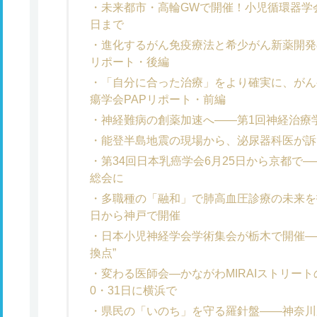
未来都市・高輪GWで開催！小児循環器学
日まで
進化するがん免疫療法と希少がん新薬開発
リポート・後編
「自分に合った治療」をより確実に、がん
瘍学会PAPリポート・前編
神経難病の創薬加速へ――第1回神経治療
能登半島地震の現場から、泌尿器科医が訴
第34回日本乳癌学会6月25日から京都で―
総会に
多職種の「融和」で肺高血圧診療の未来を拓
日から神戸で開催
日本小児神経学会学術集会が栃木で開催―
換点”
変わる医師会―かながわMIRAIストリー
0・31日に横浜で
県民の「いのち」を守る羅針盤――神奈川