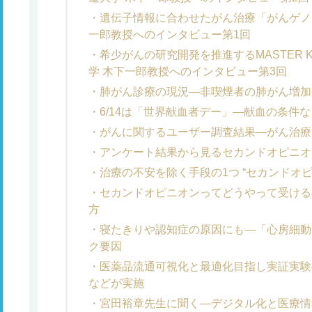
遺伝子情報に合わせたがん治療「がんゲノ
一郎教授へのインタビュー第1回
希少がんの研究開発を推進するMASTER KE
学 木下一郎教授へのインタビュー第3回
肺がん診療の現況―非喫煙者の肺がん増加
6/14は「世界献血者デー」―献血の条件
がんに関するユーザー調査結果―がん治療
アンケート結果から見るセカンドオピニオ
治療の不安を除く手段の1つ “セカンドオ
セカンドオピニオンってどうやって受ける
方
寝たきりや認知症の原因にも―「心房細動
ク要因
医薬品流通可視化と最適化目指し実証実験
などが実施
宮田裕章先生に聞く―デジタル化と医療情