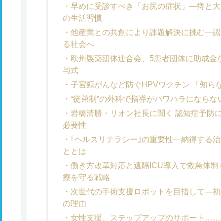
早めに受診すべき「お尻の症状」―痔と大
の生活習慣
他産業との共創により課題解決に挑む―認
る社会へ
欧州製薬団体連合会、5患者団体に助成金など
与式
子宮頸がんなど防ぐHPVワクチン 「知
“徒弟制”の外科で指導がパワハラになら
岩橋清勝・リオン社長に聞く 認知症予防
必要性
｢ヘルスリテラシー｣の重要性―納得する治
ととは
働き方改革対応と遠隔ICU導入で救急体
療を守る戦略
次世代の手術支援ロボットを目指して―初の国
の理由
女性支援、ステップアップのサポート……