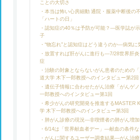
ことの大切さ
本当は怖い心房細動 通院・服薬中断後の不
「ハートの日」
認知症の40％は予防が可能？―医学誌が示
子
“物忘れ”と認知症はどう違うのか―病気
放置すれば肝がんに進行も―7/28世界肝炎
症
治験の対象とならないがん患者のための「
道大学 木下一郎教授へのインタビュー第2回
遺伝子情報に合わせたがん治療「がんゲノ
一郎教授へのインタビュー第1回
希少がんの研究開発を推進するMASTER KE
学 木下一郎教授へのインタビュー第3回
肺がん診療の現況―非喫煙者の肺がん増加
6/14は「世界献血者デー」―献血の条件
がんに関するユーザー調査結果―がん治療