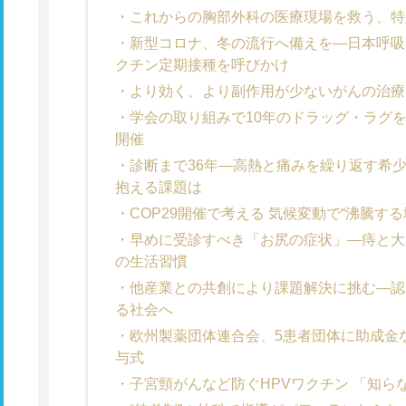
これからの胸部外科の医療現場を救う、特
新型コロナ、冬の流行へ備えを―日本呼吸
クチン定期接種を呼びかけ
より効く、より副作用が少ないがんの治療
学会の取り組みで10年のドラッグ・ラグ
開催
診断まで36年―高熱と痛みを繰り返す希
抱える課題は
COP29開催で考える 気候変動で“沸騰す
早めに受診すべき「お尻の症状」―痔と大
の生活習慣
他産業との共創により課題解決に挑む―認
る社会へ
欧州製薬団体連合会、5患者団体に助成金など
与式
子宮頸がんなど防ぐHPVワクチン 「知