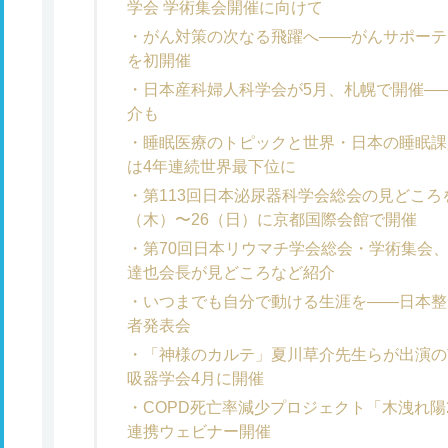
学会 学術集会開催に向けて
がん対策の次なる飛躍へ――がんサポーテ
を初開催
日本産科婦人科学会が5月、札幌で開催――
介も
睡眠医療のトピックと世界・日本の睡眠課
は4年連続世界最下位に
第113回日本泌尿器科学会総会の見どころ
（木）〜26（日）に京都国際会館で開催
第70回日本リウマチ学会総会・学術集会、
達也会長が見どころなど紹介
いつまでも自分で動ける生涯を――日本整
者発表会
「神様のカルテ」夏川草介先生らが出演の
吸器学会4月に開催
COPD死亡率減少プロジェクト「木洩れ陽
連携ウェビナー開催