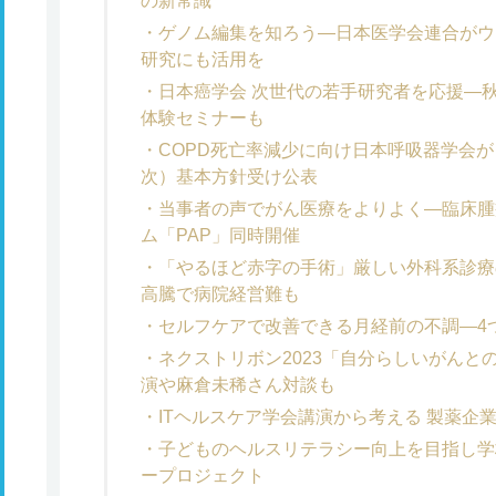
の新常識
ゲノム編集を知ろう―日本医学会連合がウ
研究にも活用を
日本癌学会 次世代の若手研究者を応援―
体験セミナーも
COPD死亡率減少に向け日本呼吸器学会が
次）基本方針受け公表
当事者の声でがん医療をよりよく―臨床腫
ム「PAP」同時開催
「やるほど赤字の手術」厳しい外科系診療
高騰で病院経営難も
セルフケアで改善できる月経前の不調―4
ネクストリボン2023「自分らしいがんと
演や麻倉未稀さん対談も
ITヘルスケア学会講演から考える 製薬企
子どものヘルスリテラシー向上を目指し学
ープロジェクト