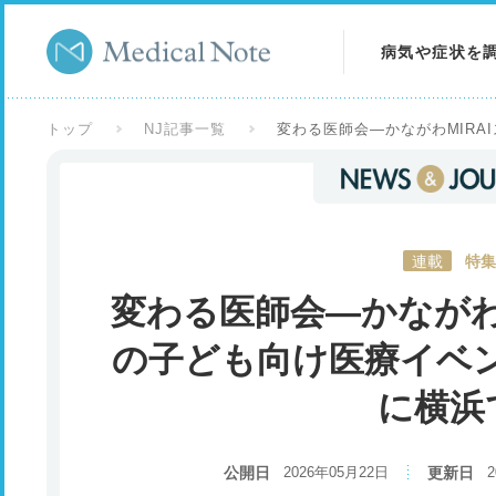
病気や症状を
病気を調べる
トップ
NJ記事一覧
変わる医師会―かながわMIRA
症状を調べる
検査を調べる
連載
特集
変わる医師会―かながわ
の子ども向け医療イベン
に横浜
公開日
2026年05月22日
更新日