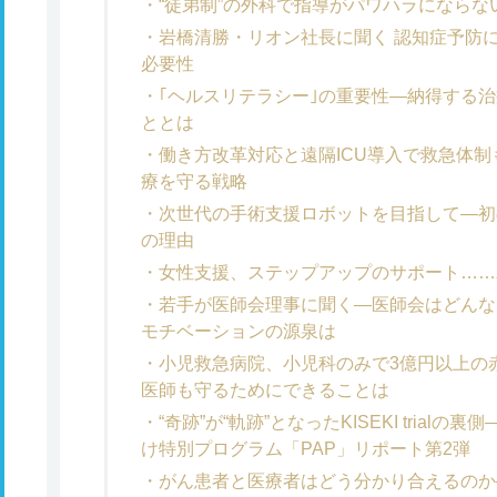
“徒弟制”の外科で指導がパワハラになら
岩橋清勝・リオン社長に聞く 認知症予防
必要性
｢ヘルスリテラシー｣の重要性―納得する治
ととは
働き方改革対応と遠隔ICU導入で救急体
療を守る戦略
次世代の手術支援ロボットを目指して―初の国
の理由
女性支援、ステップアップのサポート……
若手が医師会理事に聞く―医師会はどんな
モチベーションの源泉は
小児救急病院、小児科のみで3億円以上の
医師も守るためにできることは
“奇跡”が“軌跡”となったKISEKI tria
け特別プログラム「PAP」リポート第2弾
がん患者と医療者はどう分かり合えるのか