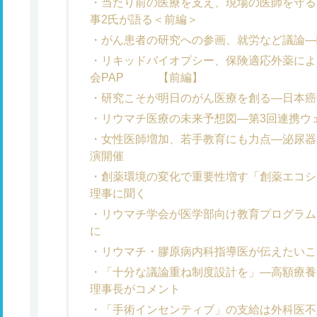
当たり前の医療を支え、現場の医師を守る
事2氏が語る＜前編＞
がん患者の研究への参画、就労など議論―
リキッドバイオプシー、保険適応外薬によ
会PAP 【前編】
研究こそが明日のがん医療を創る―日本癌
リウマチ医療の未来予想図―第3回連携ウ
女性医師増加、若手教育にも力点―泌尿器
演開催
創薬環境の変化で重要性増す「創薬エコシ
理事に聞く
リウマチ学会が医学部向け教育プログラム
に
リウマチ・膠原病内科指導医が伝えたいこ
「十分な議論重ね制度設計を」―高額療養
理事長がコメント
「手術インセンティブ」の支給は外科医不