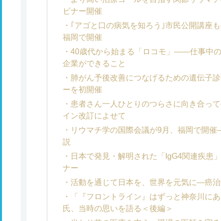
ビナー開催
｢アゴと口の病気を知ろう｣市民公開講座も
福岡で開催
40歳代から始まる「ロコモ」――仕事中
企業ができること
肺がん予後改善につなげるための遺伝子診
ーを初開催
患者さん一人ひとりのつらさに向き合って
イン改訂によせて
リウマチ学の国際会議が9月、福岡で開催
説
日本で発見・解明された「IgG4関連疾患
ナー
活動を通じて日本を、世界を元気に―癌治
「『フロントライン』はずっと神奈川にあ
氏、当時の思いを語る＜後編＞