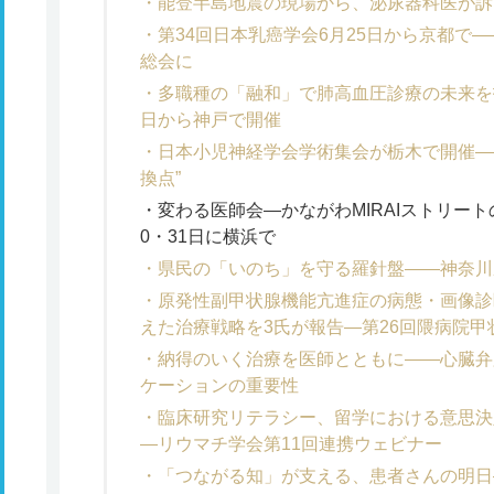
能登半島地震の現場から、泌尿器科医が訴
第34回日本乳癌学会6月25日から京都で―
総会に
多職種の「融和」で肺高血圧診療の未来を拓
日から神戸で開催
日本小児神経学会学術集会が栃木で開催―
換点”
変わる医師会―かながわMIRAIストリー
0・31日に横浜で
県民の「いのち」を守る羅針盤――神奈川
原発性副甲状腺機能亢進症の病態・画像診
えた治療戦略を3氏が報告―第26回隈病院
納得のいく治療を医師とともに――心臓弁
ケーションの重要性
臨床研究リテラシー、留学における意思決
―リウマチ学会第11回連携ウェビナー
「つながる知」が支える、患者さんの明日