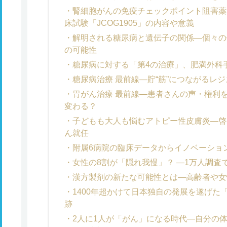
腎細胞がんの免疫チェックポイント阻害薬
床試験「JCOG1905」の内容や意義
解明される糖尿病と遺伝子の関係―個々の
の可能性
糖尿病に対する「第4の治療」、肥満外科
糖尿病治療 最前線―貯“筋”につながるレ
胃がん治療 最前線―患者さんの声・権利
変わる？
子どもも大人も悩むアトピー性皮膚炎―啓
ん就任
附属6病院の臨床データからイノベーション
女性の8割が「隠れ我慢」？ ―1万人調査
漢方製剤の新たな可能性とは―高齢者や女
1400年超かけて日本独自の発展を遂げた
跡
2人に1人が「がん」になる時代―自分の