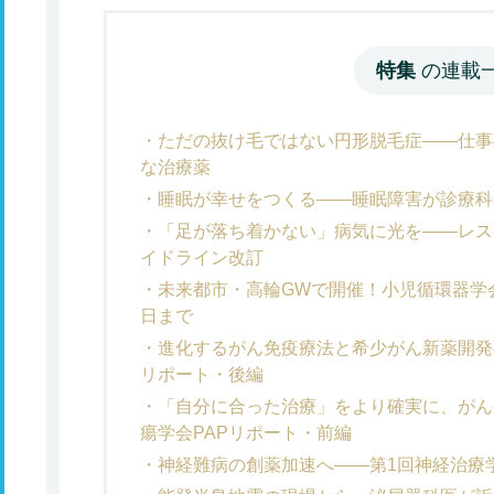
特集
の連載
ただの抜け毛ではない円形脱毛症――仕事
な治療薬
睡眠が幸せをつくる――睡眠障害が診療科
「足が落ち着かない」病気に光を――レス
イドライン改訂
未来都市・高輪GWで開催！小児循環器学
日まで
進化するがん免疫療法と希少がん新薬開発
リポート・後編
「自分に合った治療」をより確実に、がん
瘍学会PAPリポート・前編
神経難病の創薬加速へ――第1回神経治療