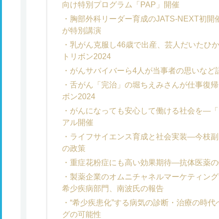
向け特別プログラム「PAP」開催
胸部外科リーダー育成のJATS-NEXT初
が特別講演
乳がん克服し46歳で出産、芸人だいたひ
トリボン2024
がんサバイバーら4人が当事者の思いなど語
舌がん「完治」の堀ちえみさんが仕事復帰
ボン2024
がんになっても安心して働ける社会を―「ネ
アル開催
ライフサイエンス育成と社会実装―今枝副
の政策
重症花粉症にも高い効果期待―抗体医薬の
製薬企業のオムニチャネルマーケティン
希少疾病部門、南波氏の報告
“希少疾患化”する病気の診断・治療の時
グの可能性