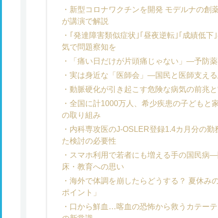
新型コロナワクチンを開発 モデルナの創
が講演で解説
｢発達障害類似症状｣｢昼夜逆転｣｢成績低
気で問題察知を
「痛い日だけが片頭痛じゃない」―予防薬
実は身近な「医師会」―国民と医師支える
動脈硬化が引き起こす危険な病気の前兆と
全国に計1000万人、希少疾患の子どもと
の取り組み
内科専攻医のJ-OSLER登録1.4カ月分
た検討の必要性
スマホ利用で若者にも増える手の国民病―
床・教育への思い
海外で体調を崩したらどうする？ 夏休み
ポイント」
口から鮮血…喀血の恐怖から救うカテーテ