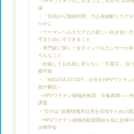
HPVワクチンのこれまでとこれから 浜
論
「日頃から階段利用」で心房細動リスクが
らかに
ウーマンヘルスケアとの新しい向き合い方
守るために今できること
専門家に聞く！女子インフルエンサーが本
ろんなこと
妊娠しても出産に至らない「不育症」 抗
療可能
「NIIGATA STUDY」が示すHPVワ
授が解説～
HPVワクチン積極的推奨、今春再開へ―
課題
“宝の山” 医療情報利活用を目指すための
HPVワクチン積極的勧奨開始を前に効果
治療学会