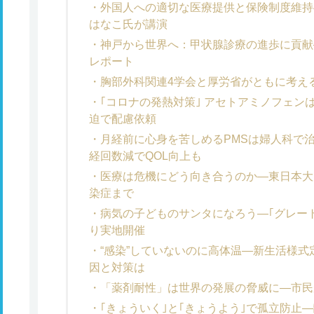
外国人への適切な医療提供と保険制度維持
はなこ氏が講演
神戸から世界へ：甲状腺診療の進歩に貢献
レポート
胸部外科関連4学会と厚労省がともに考え
｢コロナの発熱対策｣ アセトアミノフェン
迫で配慮依頼
月経前に心身を苦しめるPMSは婦人科で治
経回数減でQOL向上も
医療は危機にどう向き合うのか―東日本大
染症まで
病気の子どものサンタになろう―｢グレー
り実地開催
“感染”していないのに高体温―新生活様
因と対策は
「薬剤耐性」は世界の発展の脅威に―市民
｢きょういく｣と｢きょうよう｣で孤立防止