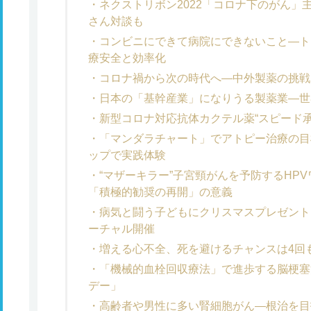
ネクストリボン2022「コロナ下のがん」
さん対談も
コンビニにできて病院にできないこと―ト
療安全と効率化
コロナ禍から次の時代へ―中外製薬の挑戦
日本の「基幹産業」になりうる製薬業―世
新型コロナ対応抗体カクテル薬“スピード承
「マンダラチャート」でアトピー治療の目
ップで実践体験
“マザーキラー”子宮頸がんを予防するHP
「積極的勧奨の再開」の意義
病気と闘う子どもにクリスマスプレゼントを
ーチャル開催
増える心不全、死を避けるチャンスは4回
「機械的血栓回収療法」で進歩する脳梗塞治
デー」
高齢者や男性に多い腎細胞がん―根治を目