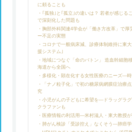
に頼ることも
｢孤独｣と｢孤立｣の違いは？ 若者が感じ
で深刻化した問題も
胸部外科関連4学会が「働き方改革」で厚
ー不足の実態
コロナで一般病床減、診療体制維持に東大
援システム｣
地域につなぐ「命のバトン」 造血幹細胞
海道から全国へ
多様化・顕在化する女性医療のニーズ―時
「ナノ粒子化」で初の糖尿病網膜症治療点
究
小児がんの子どもに希望を―ドラッグラグ
クラファンも
医療情報の利活用―米村滋人・東大教授が
肺がん検診「受診控え」なくそう―肺癌学