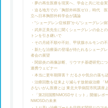
夢の再生医療を現実へ、学会と共に社会実
迫る地方での「胸部外科医ゼロ」時代 医
立へ日本胸部外科学会が議論
“シェーグレン症候群”から“シェーグレン
武井正美先生に聞くシェーグレンの会との
トンを引き継いで
その月経不順や不妊、甲状腺ホルモンの不
新たな治療薬の登場が待たれるシェーグレ
者会の展望
関節炎の画像診断、リウマチ基礎研究につ
連携ウェビナー
本当に更年期障害？ だるさや気分の落ち
治療回数を従来より減らす放射線治療 「
さないがん医療とは 東北大学病院市民講座
「第2回国際NMOSDサミット」開催レポ
NMOSDの未来
より高い治療ゴールを目指す関節リウマチ