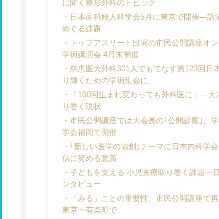
に聞く整形外科のトピック
日本産科婦人科学会5月に東京で開催―講
めぐる課題
トップアスリート出演の市民公開講座オン
学術講演会 4月末開催
慈恵医大外科301人でもてなす第123回
り輝くための学術集会に
「100回生まれ変わっても外科医に」―
り巻く現状
市民公開講座では大会長の｢公開診察｣、
学会福岡で開催
｢新しい医学の協創｣テーマに日本内科学
信に努める意義
子どもを支える 小児医療取り巻く課題―
ンタビュー
「みる」ことの重要性、市民公開講座で再
東京・有楽町で