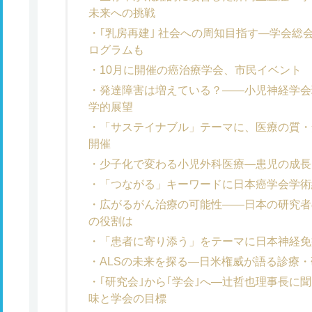
未来への挑戦
｢乳房再建｣ 社会への周知目指す―学会総
ログラムも
10月に開催の癌治療学会、市民イベント 
発達障害は増えている？――小児神経学会
学的展望
「サステイナブル」テーマに、医療の質・
開催
少子化で変わる小児外科医療―患児の成長
「つながる」キーワードに日本癌学会学術
広がるがん治療の可能性――日本の研究者
の役割は
「患者に寄り添う」をテーマに日本神経免
ALSの未来を探る―日米権威が語る診療
｢研究会｣から｢学会｣へ―辻哲也理事長に
味と学会の目標