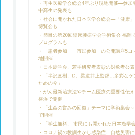
再生医療学会総会4年ぶり現地開催―参加者
中高生の発表も
社会に開かれた日本医学会総会―「健康」
博覧会も
節目の第20回臨床腫瘍学会学術集会 福
プログラムも
「患者参加」「市民参加」の公開講座5コ
地開催
日本癌学会、若手研究者表彰の対象者公表
「半沢直樹」D、柔道井上監督…多彩なゲ
ための今」
がん最新治療法やチーム医療の重要性伝え
横浜で開催
「生命の営みの回復」テーマに学術集会～
で開催
「学生無料」 市民にも開かれた日本癌学
コロナ禍の教訓生かし感染症、自然災害に