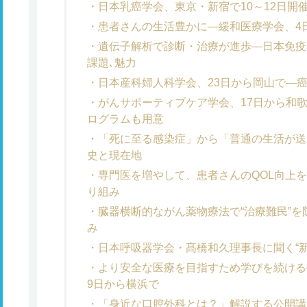
日本乳癌学会、東京・新宿で10～12日開
患者さんの生活豊かに―緩和医療学会、4
遺伝子解析で診断・治療が進歩―日本免疫
課題､魅力
日本産科婦人科学会、23日から岡山で―
がんサポーティブケア学会、17日から和
ログラムも用意
「死に至る感染症」から「普通の生活が送
史と現在地
専門医を増やして、患者さんのQOL向上
り組み
臓器横断的ながん薬物療法で“治療難民”
み
日本呼吸器学会・髙橋和久理事長に聞く“
より安全な医療を目指すため学びを続ける
9日から横浜で
「身近な口腔外科とは？」解説する公開講