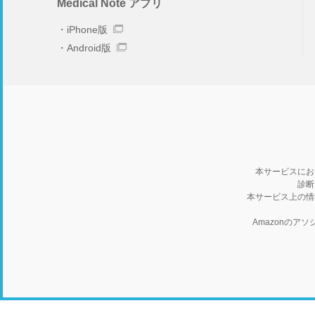
Medical Note アプリ
iPhone版
Android版
本サービスにお
診断
本サービス上の情
Amazonの