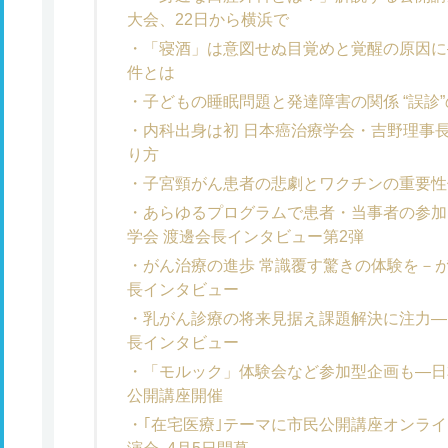
大会、22日から横浜で
「寝酒」は意図せぬ目覚めと覚醒の原因に
件とは
子どもの睡眠問題と発達障害の関係 “誤診
内科出身は初 日本癌治療学会・吉野理事
り方
子宮頸がん患者の悲劇とワクチンの重要性
あらゆるプログラムで患者・当事者の参加
学会 渡邊会長インタビュー第2弾
がん治療の進歩 常識覆す驚きの体験を－
長インタビュー
乳がん診療の将来見据え課題解決に注力―
長インタビュー
「モルック」体験会など参加型企画も―日
公開講座開催
｢在宅医療｣テーマに市民公開講座オンラ