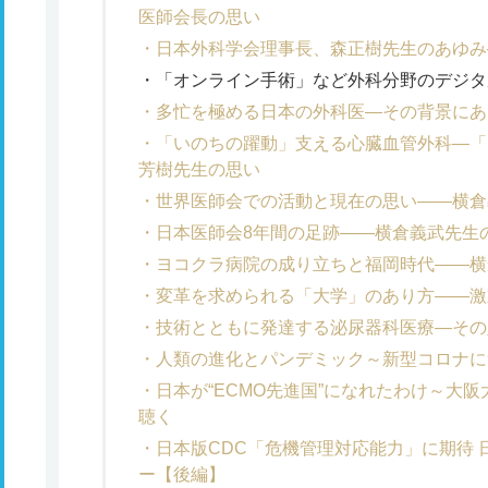
医師会長の思い
日本外科学会理事長、森正樹先生のあゆみ
「オンライン手術」など外科分野のデジタ
多忙を極める日本の外科医―その背景にあ
「いのちの躍動」支える心臓血管外科―「
芳樹先生の思い
世界医師会での活動と現在の思い――横倉
日本医師会8年間の足跡――横倉義武先生
ヨコクラ病院の成り立ちと福岡時代――横
変革を求められる「大学」のあり方――激
技術とともに発達する泌尿器科医療―その
人類の進化とパンデミック～新型コロナに
日本が“ECMO先進国”になれたわけ～大
聴く
日本版CDC「危機管理対応能力」に期待
ー【後編】