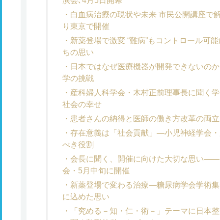
演会､4月5日開幕
白血病治療の現状や未来 市民公開講座で
り東京で開催
新薬登場で激変 “難病”もコントロール可
ちの思い
日本ではなぜ医療機器が開発できないのか
学の挑戦
産科婦人科学会・木村正前理事長に聞く学
社会の幸せ
患者さんの納得と医師の働き方改革の両立
存在意義は「社会貢献」―小児神経学会・
べき役割
会長に聞く、開催に向けた大切な思い――
会・5月中旬に開催
新薬登場で変わる治療―糖尿病学会学術集
に込めた思い
「究める－知・仁・術－」テーマに日本整