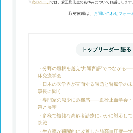
※
次のページ
では、森正樹先生のあゆみについてお話しします
取材依頼は、
お問い合わせフォー
トップリーダー 語る
分野の垣根を越え“共通言語”でつながる
床免疫学会
日本の医学界が直面する課題と腎臓学の未
事長に聞く
専門家の減少に危機感――血栓止血学会・
題と展望
多様で複雑な高齢者診療にいかに対応して
挑戦
生存率が飛躍的に改善した肺高血圧症―学