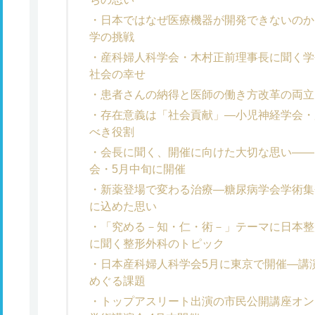
日本ではなぜ医療機器が開発できないのか
学の挑戦
産科婦人科学会・木村正前理事長に聞く学
社会の幸せ
患者さんの納得と医師の働き方改革の両立
存在意義は「社会貢献」―小児神経学会・
べき役割
会長に聞く、開催に向けた大切な思い――
会・5月中旬に開催
新薬登場で変わる治療―糖尿病学会学術集
に込めた思い
「究める－知・仁・術－」テーマに日本整
に聞く整形外科のトピック
日本産科婦人科学会5月に東京で開催―講
めぐる課題
トップアスリート出演の市民公開講座オン