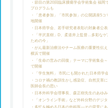
節目の第20回臨床腫瘍学会学術集会 福
プログラムも
「患者参加」「市民参加」の公開講座5コ
地開催
日本癌学会、若手研究者表彰の対象者公表
「半沢直樹」D、柔道井上監督…多彩なゲ
ための今」
がん最新治療法やチーム医療の重要性伝え
横浜で開催
「生命の営みの回復」テーマに学術集会～
で開催
「学生無料」 市民にも開かれた日本癌学
コロナ禍の教訓生かし感染症、自然災害に
医師会長の思い
日本外科学会理事長、森正樹先生のあゆみ
「オンライン手術」など外科分野のデジタ
多忙を極める日本の外科医―その背景にあ