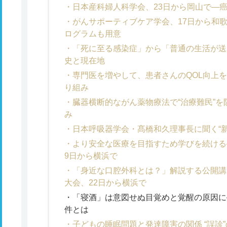
日本産科婦人科学会、23日から岡山で―
がんサポーティブケア学会、17日から和
ログラムも用意
「死に至る感染症」から「普通の生活が送
史と現在地
専門医を増やして、患者さんのQOL向上
り組み
臓器横断的ながん薬物療法で“治療難民”
み
日本呼吸器学会・髙橋和久理事長に聞く“
より安全な医療を目指すため学びを続ける
9日から横浜で
「身近な口腔外科とは？」解説する公開講
大会、22日から横浜で
「寝酒」は意図せぬ目覚めと覚醒の原因に
件とは
子どもの睡眠問題と発達障害の関係 “誤診