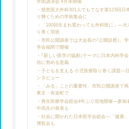
学術講演会 4月末開催
慈恵医大外科301人でもてなす第123回
り輝くための学術集会に
「100回生まれ変わっても外科医に」―
り巻く現状
市民公開講座では大会長の｢公開診察｣、
学会福岡で開催
｢新しい医学の協創｣テーマに日本内科学
信に努める意義
子どもを支える 小児医療取り巻く課題―
ンタビュー
「みる」ことの重要性、市民公開講座で再
東京・有楽町で
再生医療学会総会4年ぶり現地開催―参加者
中高生の発表も
社会に開かれた日本医学会総会―「健康」
博覧会も