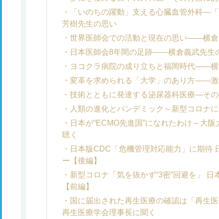
「いのちの躍動」支える心臓血管外科―「
芳樹先生の思い
世界医師会での活動と現在の思い――横倉
日本医師会8年間の足跡――横倉義武先生
ヨコクラ病院の成り立ちと福岡時代――横
変革を求められる「大学」のあり方――激
技術とともに発達する泌尿器科医療―その
人類の進化とパンデミック～新型コロナに
日本が“ECMO先進国”になれたわけ～大
聴く
日本版CDC「危機管理対応能力」に期待
ー【後編】
新型コロナ「気を抜かず“3密”回避を」 
【前編】
国に届出された再生医療の確認は「再生医
再生医療学会理事長に聞く