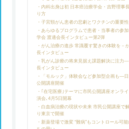
内科出身は初 日本癌治療学会・吉野理事
り方
子宮頸がん患者の悲劇とワクチンの重要性
あらゆるプログラムで患者・当事者の参加
学会 渡邊会長インタビュー第2弾
がん治療の進歩 常識覆す驚きの体験を－
長インタビュー
乳がん診療の将来見据え課題解決に注力―
長インタビュー
「モルック」体験会など参加型企画も―日
公開講座開催
｢在宅医療｣テーマに市民公開講座オンラ
演会､4月5日開幕
白血病治療の現状や未来 市民公開講座で
り東京で開催
新薬登場で激変 “難病”もコントロール可
ちの思い