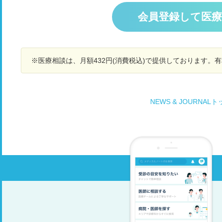
う
が
会員登録して医
か
※医療相談は、月額432円(消費税込)で提供しております。
NEWS & JOURNAL