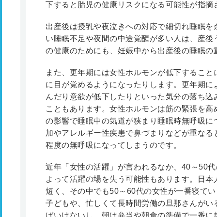
下すると胎児の健康リスクになる可能性が指摘
出産後は授乳や夜泣きへの対応で細切れ睡眠を
い睡眠不足や夜間の中途覚醒が多い人は、産後
の健康のためにも、妊娠中から出産後の睡眠の
また、更年期には女性ホルモンが低下すること
に目が覚めるようになったりします。更年期に
んだり意欲が低下したりといった気分の落ち込
こともあります。女性ホルモンは筋の緊張を高
の影響で睡眠中の気道が狭まり睡眠時無呼吸に
加やアレルギー性疾患で鼻づまりなどが重なると
程度の無呼吸になってしまうのです。
近年「女性の活躍」が言われるなか、40～50
よって活躍の場を失う可能性もあります。日本人
短く、その中でも50～60代の女性が一番寝て
子どもや、忙しくて長時間労働の旦那さんがい
ばいけないし、朝は弁当や朝食の準備で一番に