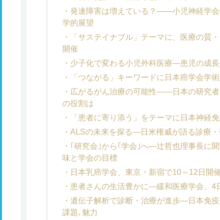
発達障害は増えている？――小児神経学会
学的展望
「サステイナブル」テーマに、医療の質・
開催
少子化で変わる小児外科医療―患児の成長
「つながる」キーワードに日本癌学会学術
広がるがん治療の可能性――日本の研究者
の役割は
「患者に寄り添う」をテーマに日本神経免
ALSの未来を探る―日米権威が語る診療
｢研究会｣から｢学会｣へ―辻哲也理事長に
味と学会の目標
日本乳癌学会、東京・新宿で10～12日開
患者さんの生活豊かに―緩和医療学会、4
遺伝子解析で診断・治療が進歩―日本免疫
課題､魅力