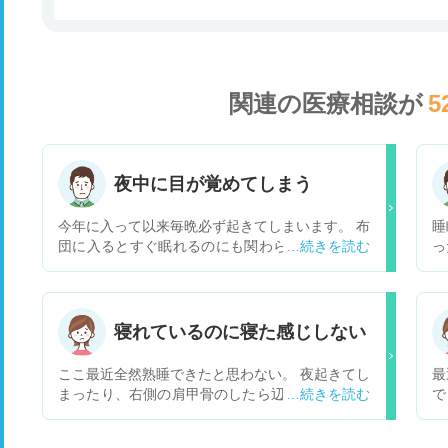
関連の医療相談が
5
夜中に目が覚めてしまう
今年に入って以来毎晩必ず起きてしまいます。 布
睡
団に入るとすぐ眠れるのにも関わらず、 2-3時間
っ
程したら必ず目が覚め、その後どうやっても寝れ
が
ません。 にも関わらず、日中に強い眠気が襲って
が
くる様です。 どの様にするのが最善でしょうか。
が
き
寝れているのに寝た感じしない
態
い
ここ最近全然熟睡できたと思わない。 夜起きてし
最
か
まったり、右側の肩甲骨のしたら辺が痛くて起き
で
が
たり肩こりも酷く どこの内科を受診すればよいで
う
が
すか？
め
ア