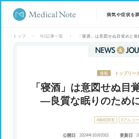
病気や症状を
病気を調べる
トップ
NJ記事一覧
「寝酒」は意図せぬ目覚めと覚
症状を調べる
検査を調べる
連載
トップリーダ
「寝酒」は意図せぬ目
―良質な眠りのため
#睡眠障害
#アルコ
公開日
2024年10月03日
更新日