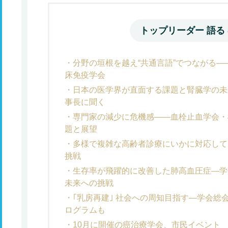
トップリーダー 語る
分野の垣根を越え“共通言語”でつながる
床免疫学会
日本の医学界が直面する課題と腎臓学の未
事長に聞く
専門家の減少に危機感――血栓止血学会・
題と展望
多様で複雑な高齢者診療にいかに対応して
挑戦
生存率が飛躍的に改善した肺高血圧症―学
未来への挑戦
｢乳房再建｣ 社会への周知目指す―学会総
ログラムも
10月に開催の癌治療学会、市民イベント 