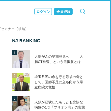
ログイン
会員登録
検索
キャンセル
ス
ブセミナー【後編】
JOURNAL
NJ RANKING
大腸がんの早期発見へ――「大
腸CT検査」という選択肢とは
埼玉県民の命を守る最後の砦と
して。医師不足に立ち向かう県
立病院の覚悟
人類が経験したもっとも悲惨な
病気の1つ「プリオン病」の実態