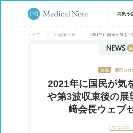
病気や
病気を
トップ
NJ記事一覧
2021年に国民が気
症状を
検査を
連載
新型コロ
2021年に国民が
や第3波収束後の展
﨑会長ウェブ
#新型コロ