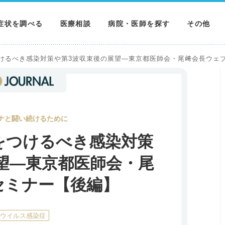
症状を調べる
医療相談
病院・医師を探す
その他
調べる
病院を探す
MNニュー
をつけるべき感染対策や第3波収束後の展望―東京都医師会・尾﨑会長ウェ
調べる
医師を探す
NEWS & 
調べる
ナと闘い続けるために
気をつけるべき感染対策
望―東京都医師会・尾
セミナー【後編】
ナウイルス感染症