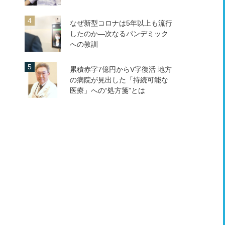
なぜ新型コロナは5年以上も流行
したのか―次なるパンデミック
への教訓
累積赤字7億円からV字復活 地方
の病院が見出した「持続可能な
医療」への“処方箋”とは