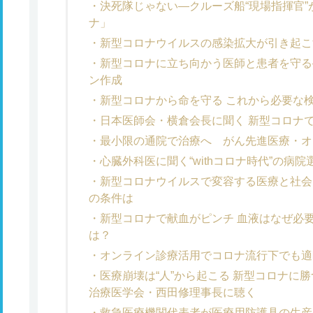
決死隊じゃない―クルーズ船“現場指揮官
ナ」
新型コロナウイルスの感染拡大が引き起こ
新型コロナに立ち向かう医師と患者を守る
ン作成
新型コロナから命を守る これから必要な
日本医師会・横倉会長に聞く 新型コロナで
最小限の通院で治療へ がん先進医療・オ
心臓外科医に聞く“withコロナ時代”の病
新型コロナウイルスで変容する医療と社会
の条件は
新型コロナで献血がピンチ 血液はなぜ必
は？
オンライン診療活用でコロナ流行下でも適
医療崩壊は“人”から起こる 新型コロナに
治療医学会・西田修理事長に聴く
救急医療機関代表者が医療用防護具の生産