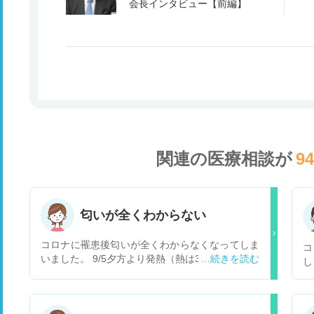
会長インタビュー【前編】
関連の医療相談が
9
匂いが全くわからない
コロナに罹患後匂いが全くわからなくなってしま
コ
いました。 9/5夕方より発熱（熱は3日くらいで平
し
熱に下がりました） 9/7朝よりのどの激痛（9/7～
息
11まで激痛、その後改善） 9/9頃より匂いがしな
う
い。今も全然匂わない。 臭覚は戻るのでしょう
ト