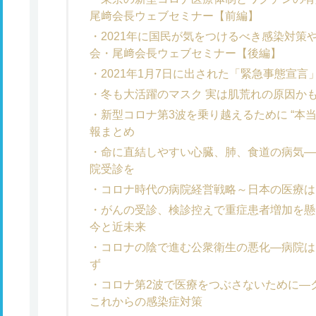
尾﨑会長ウェブセミナー【前編】
2021年に国民が気をつけるべき感染対策
会・尾﨑会長ウェブセミナー【後編】
2021年1月7日に出された「緊急事態宣
冬も大活躍のマスク 実は肌荒れの原因かも
新型コロナ第3波を乗り越えるために “本
報まとめ
命に直結しやすい心臓、肺、食道の病気—
院受診を
コロナ時代の病院経営戦略～日本の医療は
がんの受診、検診控えで重症患者増加を懸
今と近未来
コロナの陰で進む公衆衛生の悪化―病院は
ず
コロナ第2波で医療をつぶさないために―ク
これからの感染症対策