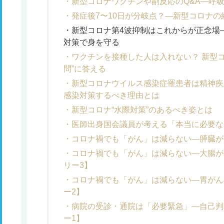
新型コロナワクチンや副反応のQ&A―呼
発症後7〜10日が分岐点？―新型コロナ
新型コロナ第4波抑制はこれからが正念場―
対策で身を守る
ワクチンを接種した人は入れない？ 新型コ
問”に答える
新型コロナウイルス感染症罹患者は精神疾
感染対策するべき理由とは
新型コロナ“水際対策”のあるべき姿とは
医師出身国会議員が考える「本当に必要な
コロナ禍でも「がん」は減らない―膵臓が
コロナ禍でも「がん」は減らない―大腸が
リー3】
コロナ禍でも「がん」は減らない―胃がん
ー2】
病院の受診・通院は「必要緊急」―自己判
ー1】