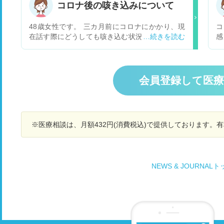
か？受診するとすれば何科にいつ頃行けばよいの
き
コロナ後の咳き込みについて
でしょうか？
せ
れ
48歳女性です。 三カ月前にコロナにかかり、現
コ
在話す際にどうしても咳き込む状況がいまだ続い
感
ております。呼吸器内科に行き、一般的な吸入薬
ん
や薬を処方して頂いておりますが、話している
匂いも
際、咳がどうしてもでてしまいます。又、咳込み
く
が多いせいか、声もかすれることもあります。 三
れ
会員登録して医
カ月たった現在も完治の気配がない状態です。 コ
ロナ後に私のような症状が出ている方は多いので
しょうか？ 又、呼吸器内科へ通院はしております
が、三カ月経った現在も一向に治る気配がないの
※医療相談は、月額432円(消費税込)で提供しております。
ですが、このまま通院だけ続けていく形で良いも
のでしょうか？ なんとか、咳き込みをしずめたい
のですが、どのようにするべきでしょうか？ 御教
示の程、何卒宜しくお願い致します。
NEWS & JOURNAL