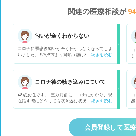
関連の医療相談が
9
匂いが全くわからない
コロナに罹患後匂いが全くわからなくなってしま
コ
いました。 9/5夕方より発熱（熱は3日くらいで平
し
熱に下がりました） 9/7朝よりのどの激痛（9/7～
息
11まで激痛、その後改善） 9/9頃より匂いがしな
う
い。今も全然匂わない。 臭覚は戻るのでしょう
ト
か？受診するとすれば何科にいつ頃行けばよいの
き
コロナ後の咳き込みについて
でしょうか？
せ
れ
48歳女性です。 三カ月前にコロナにかかり、現
コ
在話す際にどうしても咳き込む状況がいまだ続い
感
ております。呼吸器内科に行き、一般的な吸入薬
ん
や薬を処方して頂いておりますが、話している
匂
際、咳がどうしてもでてしまいます。又、咳込み
く
が多いせいか、声もかすれることもあります。 三
れ
会員登録して医
カ月たった現在も完治の気配がない状態です。 コ