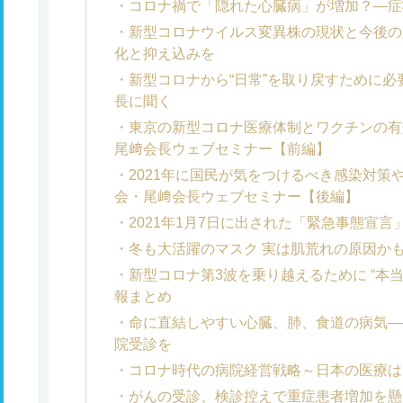
コロナ禍で「隠れた心臓病」が増加？―症
新型コロナウイルス変異株の現状と今後の
化と抑え込みを
新型コロナから“日常”を取り戻すために
長に聞く
東京の新型コロナ医療体制とワクチンの有
尾﨑会長ウェブセミナー【前編】
2021年に国民が気をつけるべき感染対策
会・尾﨑会長ウェブセミナー【後編】
2021年1月7日に出された「緊急事態宣
冬も大活躍のマスク 実は肌荒れの原因かも
新型コロナ第3波を乗り越えるために “本
報まとめ
命に直結しやすい心臓、肺、食道の病気—
院受診を
コロナ時代の病院経営戦略～日本の医療は
がんの受診、検診控えで重症患者増加を懸