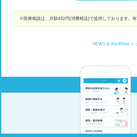
ロナ後に私のような症状が出ている方は多いので
しょうか？ 又、呼吸器内科へ通院はしております
が、三カ月経った現在も一向に治る気配がないの
※医療相談は、月額432円(消費税込)で提供しております。
ですが、このまま通院だけ続けていく形で良いも
のでしょうか？ なんとか、咳き込みをしずめたい
のですが、どのようにするべきでしょうか？ 御教
示の程、何卒宜しくお願い致します。
NEWS & JOURNAL