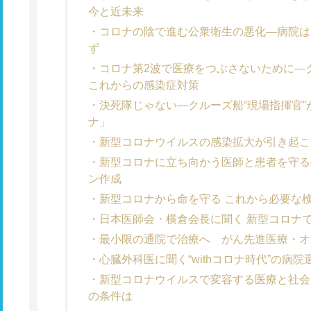
今と近未来
コロナの陰で進む公衆衛生の悪化―病院は
ず
コロナ第2波で医療をつぶさないために―ク
これからの感染症対策
決死隊じゃない―クルーズ船“現場指揮官
ナ」
新型コロナウイルスの感染拡大が引き起こ
新型コロナに立ち向かう医師と患者を守る
ン作成
新型コロナから命を守る これから必要な
日本医師会・横倉会長に聞く 新型コロナで
最小限の通院で治療へ がん先進医療・オ
心臓外科医に聞く“withコロナ時代”の病
新型コロナウイルスで変容する医療と社会
の条件は