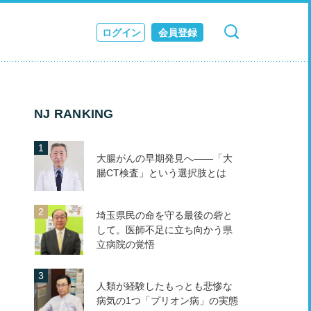
ログイン
会員登録
検索
キャンセル
ス
JOURNAL
NJ RANKING
大腸がんの早期発見へ――「大
腸CT検査」という選択肢とは
埼玉県民の命を守る最後の砦と
して。医師不足に立ち向かう県
立病院の覚悟
人類が経験したもっとも悲惨な
病気の1つ「プリオン病」の実態