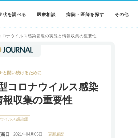
症状を調べる
医療相談
病院・医師を探す
その他
調べる
病院を探す
MNニュー
コロナウイルス感染管理の実態と情報収集の重要性
調べる
医師を探す
NEWS & 
調べる
ナと闘い続けるために
型コロナウイルス感染
情報収集の重要性
ナウイルス感染症
更新日
2021年04月05日
更新履歴