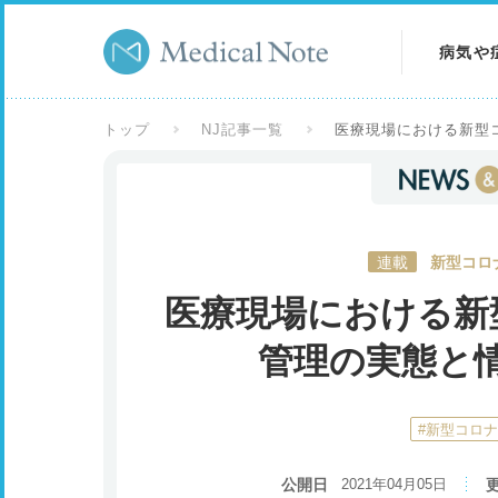
病気や
病気を
トップ
NJ記事一覧
医療現場における新型
症状を
検査を
連載
新型コロ
医療現場における新
管理の実態と
#新型コロ
公開日
2021年04月05日