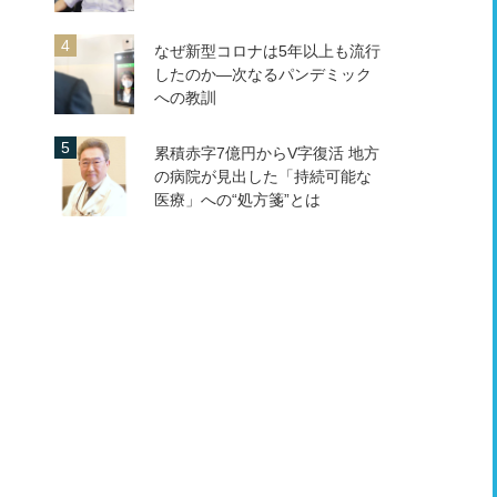
なぜ新型コロナは5年以上も流行
したのか―次なるパンデミック
への教訓
累積赤字7億円からV字復活 地方
の病院が見出した「持続可能な
医療」への“処方箋”とは