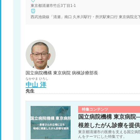
東京都清瀬市竹丘3丁目1-1
西武池袋線「清瀬」南口 久米川駅行・所沢駅東口行 東京病院北下
国立病院機構 東京病院 病棟診療部長
なかやま
ひろし
中山
洋
先生
特集コンテンツ
国立病院機構 東京病院
根差したがん診療を提供
東京都清瀬市の医療を支える国立病
んをテーマにした特集です。