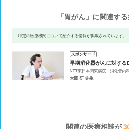
「胃がん」に関連する
特定の医療機関について紹介する情報が掲載されています。
スポンサード
早期消化器がんに対する
NTT東日本関東病院 消化管内
大圃 研 先生
関連の医療相談が
3