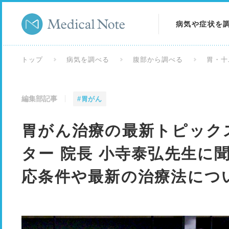
病気や症状を
病気を調べる
トップ
病気を調べる
腹部から調べる
胃・十
症状を調べる
編集部記事
#胃がん
検査を調べる
胃がん治療の最新トピック
ター 院長 小寺泰弘先生に
応条件や最新の治療法につ