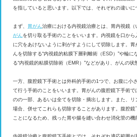
を指していると思います。以下では、それぞれの違いに
まず、
胃がん
治療における内視鏡治療とは、胃内視鏡（
がん
を切り取る手術のことをいいます。内視鏡を口から
に穴をあけないように剥がすようにして切除します。胃
んを切除する“内視鏡的粘膜下層剥離術（ESD）”や輪
る“内視鏡的粘膜切除術（EMR）”などがあり、がんの
一方、腹腔鏡下手術とは外科的手術の1つで、お腹に小
て行う手術のことをいいます。胃がんの腹腔鏡下手術で
のの一部、あるいは全てを切除・摘出します。また、リ
場合、併せてこれらも切除することがあります。腹腔鏡
ことになるため、残った胃や腸を縫い合わせ消化管の機能
内視鏡治療と腹腔鏡下手術とでは、それぞれ適応範囲が