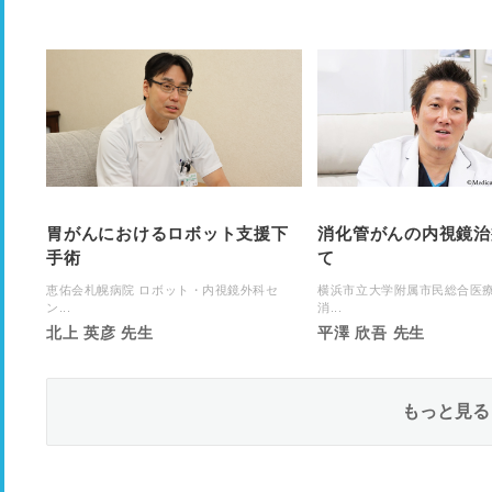
胃がんにおけるロボット支援下
消化管がんの内視鏡治
手術
て
恵佑会札幌病院 ロボット・内視鏡外科セ
横浜市立大学附属市民総合医
ン...
消...
北上 英彦 先生
平澤 欣吾 先生
もっと見る