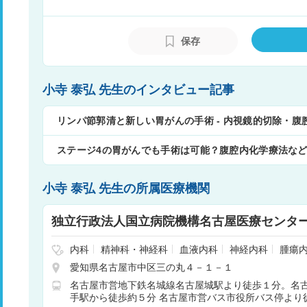
ードしており、2018年からは日本胃癌学
保存
小寺 泰弘 先生のインタビュー記事
リンパ節郭清と新しい胃がんの手術 - 内視鏡的切除・腹
ステージ4の胃がんでも手術は可能？腹腔内化学療法な
小寺 泰弘 先生の所属医療機関
独立行政法人国立病院機構名古屋医療センタ
内科
精神科・神経科
血液内科
神経内科
腫瘍
内科
アレルギー科
内分泌科
リウマチ科
腎臓
愛知県名古屋市中区三の丸４－１－１
内科
小児科
整形外科
形成外科
脳神経外科
名古屋市営地下鉄名城線名古屋城駅より徒歩１分。名古
外科
皮膚科
泌尿器科
眼科
乳腺外科
耳鼻咽
手駅から徒歩約５分 名古屋市営バス市役所バス停より
ション
麻酔科
呼吸器外科
歯科口腔外科
産婦