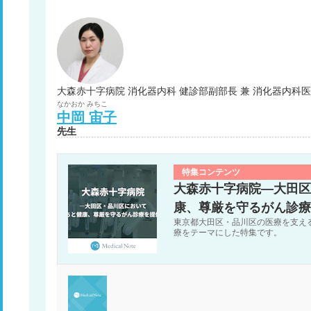
大森赤十字病院 消化器内科 健診部副部長 兼 消化器内科
なかおか
みちこ
中岡
宙子
先生
特集コンテンツ
大森赤十字病院―大田区
康、尊厳を守るがん診療
東京都大田区・品川区の医療を支え
療をテーマにした特集です。