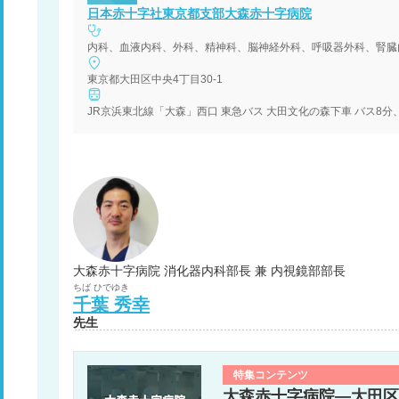
日本赤十字社東京都支部大森赤十字病院
内科、血液内科、外科、精神科、脳神経外科、呼吸器外科、腎臓
東京都大田区中央4丁目30-1
JR京浜東北線「大森」西口 東急バス 大田文化の森下車 バス8分
大森赤十字病院 消化器内科部長 兼 内視鏡部部長
ちば
ひでゆき
千葉
秀幸
先生
特集コンテンツ
大森赤十字病院―大田区