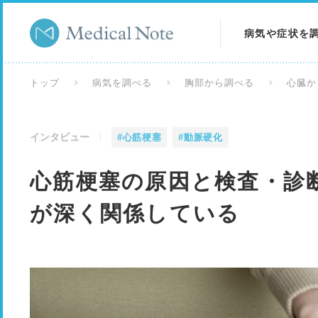
病気や症状を
病気を調べる
トップ
病気を調べる
胸部から調べる
心臓か
症状を調べる
インタビュー
#心筋梗塞
#動脈硬化
検査を調べる
心筋梗塞の原因と検査・診
が深く関係している