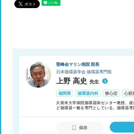
聖峰会マリン病院 院長
日本循環器学会 循環器専門医
上野 高史
先生
福岡県
循環器内科
狭心症
心筋
久留米大学病院循環器病センター教授。虚
ど循環器一般を専門としている。循環器専
療などの診療にあたっている。2015年に
会では会長を務めた。同学会では、適正な
開くなど、限りある医療財源の有効な利
保存
る。