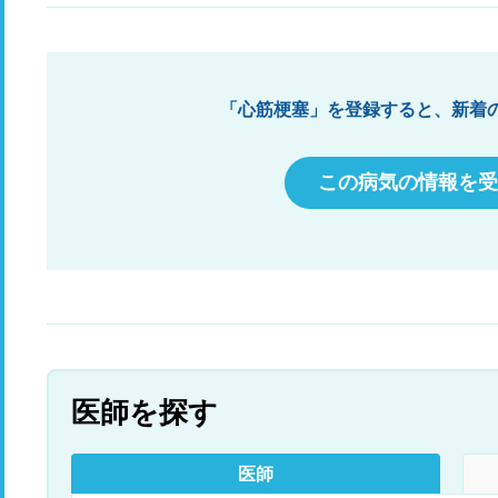
お尋ねいたします 救急車は４～5分位できてくれ
救急隊の１人の方が 今脈が止まりましたと告げら
れていました 敏速な対応をしたつもりですので
諦めらめ切れません 尚 家人は毎年、健康診断は
「心筋梗塞」を登録すると、新着
受け、1 カ月程前は 職場を変るため指定の病院
にて健康診断をうけ、何れも異常が無かったそう
です 本人５０歳 男性、酒もタバコもしませ
ん 最後に前兆が無くても急性心筋梗塞は起きま
この病気の情報を受
すか ストレスとの関係はありますか お尋ねし
ます 宜しくお願いします
医師を探す
医師