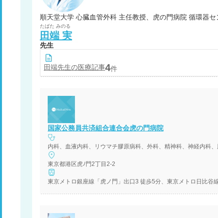
順天堂大学 心臓血管外科 主任教授、虎の門病院 循環器セ
たばた
みのる
田端
実
先生
4
田端
先生の医療記事
件
国家公務員共済組合連合会虎の門病院
東京都港区虎ﾉ門2丁目2-2
東京メトロ銀座線「虎ノ門」出口3 徒歩5分、東京メトロ日比谷