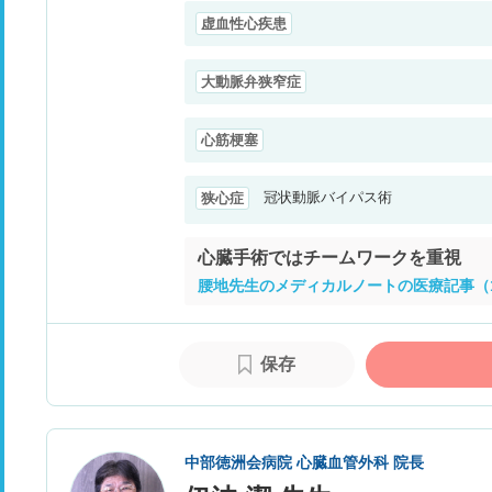
虚血性心疾患
大動脈弁狭窄症
心筋梗塞
冠状動脈バイパス術
狭心症
心臓手術ではチームワークを重視
腰地先生のメディカルノートの医療記事（
保存
中部徳洲会病院 心臓血管外科 院長