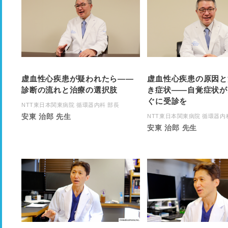
虚血性心疾患が疑われたら――
虚血性心疾患の原因と
診断の流れと治療の選択肢
き症状――自覚症状が
ぐに受診を
NTT東日本関東病院 循環器内科 部長
安東 治郎 先生
NTT東日本関東病院 循環器内
安東 治郎 先生