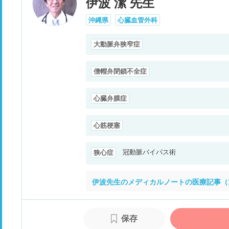
伊波 潔 先生
沖縄県
心臓血管外科
大動脈弁狭窄症
僧帽弁閉鎖不全症
心臓弁膜症
心筋梗塞
冠動脈バイパス術
狭心症
伊波先生のメディカルノートの医療記事（
保存