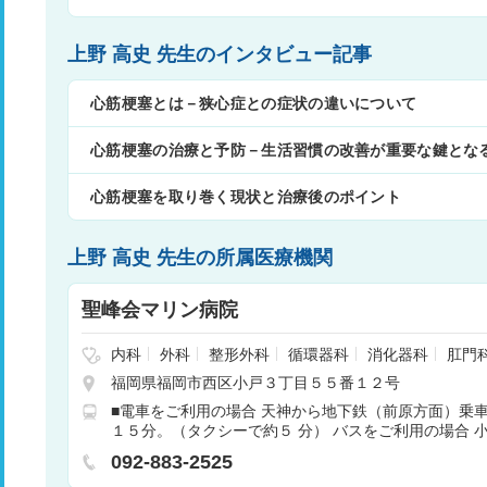
上野 高史 先生のインタビュー記事
心筋梗塞とは－狭心症との症状の違いについて
心筋梗塞の治療と予防－生活習慣の改善が重要な鍵とな
心筋梗塞を取り巻く現状と治療後のポイント
上野 高史 先生の所属医療機関
聖峰会マリン病院
内科
外科
整形外科
循環器科
消化器科
肛門
ョン
麻酔科
呼吸器内科
救急科
脳神経外科
福岡県福岡市西区小戸３丁目５５番１２号
■電車をご利用の場合 天神から地下鉄（前原方面）乗
１５分。（タクシーで約５ 分） バスをご利用の場合 
約７分。 ■自家用車をご利用の場合 ※福重方面より 外
092-883-2525
交差点を直進。 ※天神方面より １）都市高速姪浜ラ