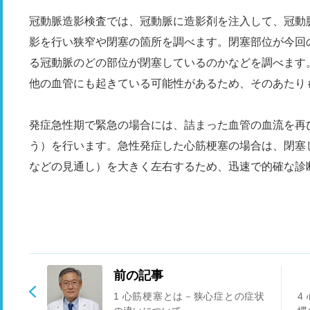
冠動脈造影検査では、冠動脈に造影剤を注入して、冠動
影を行い狭窄や閉塞の箇所を調べます。閉塞部位が今回
る冠動脈のどの部位が閉塞しているのかなどを調べます
他の血管にも起きている可能性があるため、そのあたり
発症急性期で緊急の場合には、詰まった血管の血流を再
う）を行います。急性発症した心筋梗塞の場合は、閉塞
などの見通し）を大きく左右するため、迅速で的確な診
前の記事
1 心筋梗塞とは－狭心症との症状
4