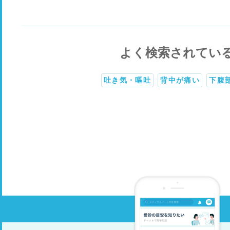
よく検索されてい
吐き気・嘔吐
背中が痛い
下腹