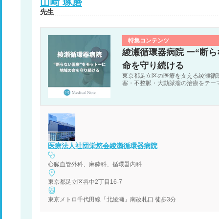
山﨑
琢磨
先生
特集コンテンツ
綾瀬循環器病院 ー“断
命を守り続ける
東京都足立区の医療を支える綾瀬循
塞・不整脈・大動脈瘤の治療をテー
医療法人社団栄悠会綾瀬循環器病院
心臓血管外科、麻酔科、循環器内科
東京都足立区谷中2丁目16-7
東京メトロ千代田線「北綾瀬」南改札口 徒歩3分