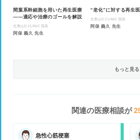
間葉系幹細胞を用いた再生医療
“老化”に対する再生
――適応や治療のゴールを解説
北青山D.CLINIC 院長
阿保 義久 先生
北青山D.CLINIC 院長
阿保 義久 先生
もっと見る
関連の医療相談が
2
急性心筋梗塞