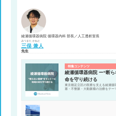
綾瀬循環器病院 循環器内科 部長／人工透析室長
みつまた
かねと
三俣
兼人
先生
特集コンテンツ
綾瀬循環器病院 ー“断
命を守り続ける
東京都足立区の医療を支える綾瀬循
塞・不整脈・大動脈瘤の治療をテー