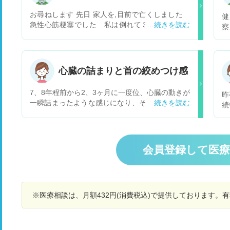
お尋ねします 先日 家人を,目前で亡くしました
健
急性心筋梗塞でした 私は倒れて３~４秒位で現
察
場にいたんですが、唖然として顔を見つめるだけ
う
で、何もできませんでした その後1分後位に口を
し
３~４回位プープーと 目を３~４回位開け 次に
注
お腹を膨らまかし、そのうち左腕で起きようとす
検
心臓の詰まりと首の絞めつけ感
る仕草しました その後日ネツトで調べましら
た
「死線期呼吸」の行為だそうです もし、心臓マッ
7、8年程前から2、3ヶ月に一度位、心臓の動きが
昨
サジーを施していてば助かったしょうか お尋ね
一瞬詰まったような感じになり、その後首がグッ
続
します その日、本人は倒れる1時間半ぐらい前
と絞められたように苦しくなり血の気が引きま
か
に、寝とれば動悸がしないが立ち上がると動悸が
す。今のところ5秒ほどの出来事なので我慢出来
か
すると言って起床し、病院に行くと言っていたそ
ますが、これが長くなると倒れそうで心配です。
所
うです 食事も,何ら普段と変わり無く済ましたそ
2年程前に別の症状で心電図をとった時には異常
こ
うです 尚倒れる,５分ほど前に一言、二言、言葉
会員登録して医
はありませんでした。たまにしか起きないので受
表
を交わしています 尚 私は 人工呼吸、心臓マッ
診するほどではないと思っていましたが心筋梗塞
わ
サージの講習も実習も受けた事がありませんが悔
や血栓の詰まりなど何か病気が潜れていることは
と
やまれます その後直ぐに救急隊が 人工呼吸をし
考えられますか？
過
てくれましたが駄目でした 急性心筋梗塞でＡＥＤ
※医療相談は、月額432円(消費税込)で提供しております。
辺
は使えなかった状態だったです 今でも その場面
ば
が脳に焼き付き、何も出来なかった事の悔しさが
で
募ってたまりません 尚 こんな場面で無知識の者
で
が出来る延命処置は なかっでしょうか 重ねて