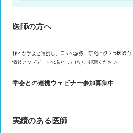
２）昭和通を前原方面に向かい
室見橋を渡る。その後
折。 ■前原方面より １）西九州道拾六町インター降り
折し外環状線に入る。そこから約５分。 ２）旧２０２
左折。 ■姪浜駅などから無料送迎車両 有り（詳細は当
い）
医師の方へ
様々な学会と連携し、日々の診療・研究に役立つ医師向
情報アップデートの場としてぜひご視聴ください。
学会との連携ウェビナー参加募集中
実績のある医師