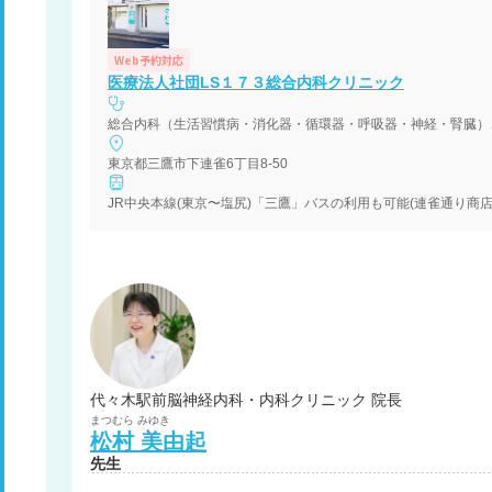
Web予約対応
医療法人社団LS１７３総合内科クリニック
総合内科（生活習慣病・消化器・循環器・呼吸器・神経・腎臓）
東京都三鷹市下連雀6丁目8-50
JR中央本線(東京〜塩尻)「三鷹」バスの利用も可能(連雀通り商店街
代々木駅前脳神経内科・内科クリニック 院長
まつむら
みゆき
松村
美由起
先生