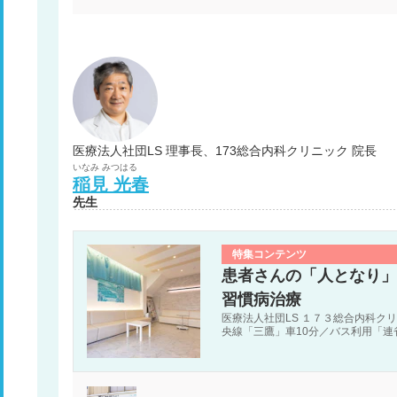
医療法人社団LS 理事長、173総合内科クリニック 院長
いなみ
みつはる
稲見
光春
先生
特集コンテンツ
患者さんの「人となり」
習慣病治療
医療法人社団LS １７３総合内科クリ
央線「三鷹」車10分／バス利用「連