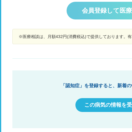
まいます。 ここ数年 俺と住んで居ますが家にひ
そ
とりで居るのがいけないのでしょうか? 認知症の
会員登録して医
か
検査うけよかって言うとまだボケてない!! って言
経
って受けようとしませんどしたらいいですか?
し
※医療相談は、月額432円(消費税込)で提供しております。
「認知症」を登録すると、新着の
この病気の情報を受