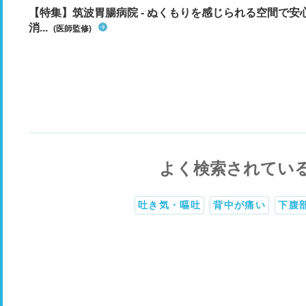
【特集】筑波胃腸病院 - ぬくもりを感じられる空間で
消...
(医師監修)
よく検索されてい
吐き気・嘔吐
背中が痛い
下腹