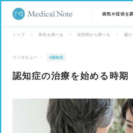
病気や症状を
病気を調べる
トップ
病気を調べる
頭頚部から調べる
脳か
症状を調べる
インタビュー
#認知症
検査を調べる
認知症の治療を始める時期