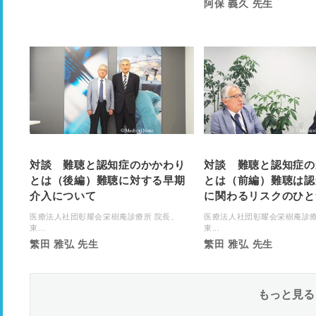
阿保 義久 先生
対談 難聴と認知症のかかわり
対談 難聴と認知症の
とは（後編）難聴に対する早期
とは（前編）難聴は認
介入について
に関わるリスクのひと
医療法人社団彰耀会栄樹庵診療所 院長、
医療法人社団彰耀会栄樹庵診療
東...
東...
繁田 雅弘 先生
繁田 雅弘 先生
もっと見る