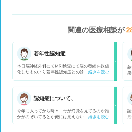
関連の医療相談が
2
若年性認知症
本日脳神経外科にてMRI検査にて脳の萎縮を数値
義
化したものより若年性認知症との診断を受けまし
果
た。会社では鬱の悪化、大人の発達障害等考えら
細
れることを確認しました。その上での診断でし
ん
た。今後、気をつけて行かなくてはいけないこと
活
はなんでしょうか。
振
認知症について、
に
薬
今年に入ってから時々 母が幻覚を見てるのか誰
認
っ
かがのぞいてるとか俺には見えない誰かと口喧嘩
治
と
したりしています、これって認知症ですか?。 ど
の
うしたらいいのか解らずその時たまに喧嘩してし
は