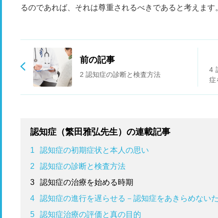
るのであれば、それは尊重されるべきであると考えます
前の記事
4
2 認知症の診断と検査方法
症
認知症（繁田雅弘先生）の連載記事
1
認知症の初期症状と本人の思い
2
認知症の診断と検査方法
3
認知症の治療を始める時期
4
認知症の進行を遅らせる－認知症をあきらめない
5
認知症治療の評価と真の目的