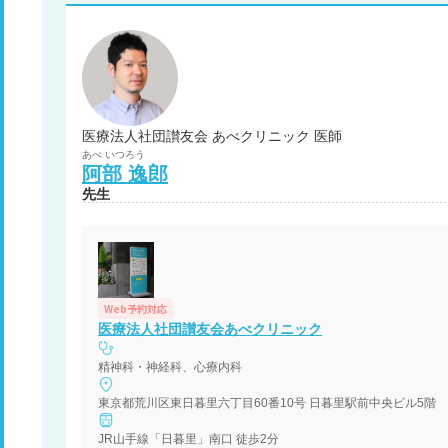
医療法人社団讃友会 あべクリニック 医師
あべ
いつろう
阿部
逸郎
先生
Web予約対応
医療法人社団讃友会あべクリニック
精神科・神経科、心療内科
東京都荒川区東日暮里六丁目60番10号 日暮里駅前中央ビル5階
JR山手線「日暮里」南口 徒歩2分