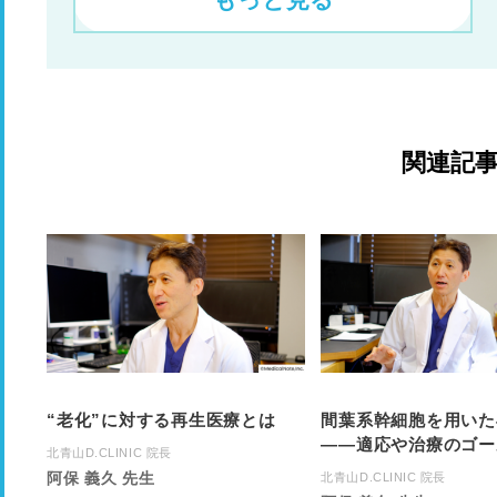
関連記
“老化”に対する再生医療とは
間葉系幹細胞を用いた
――適応や治療のゴー
北青山D.CLINIC 院長
阿保 義久 先生
北青山D.CLINIC 院長