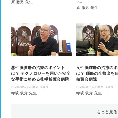
原 徹男 先生
ン...
原 徹男 先生
悪性脳腫瘍の治療のポイント
良性脳腫瘍の治療のポ
は？ テクノロジーを用いた安全
は？ 腫瘍の全摘出を
な手術に努める札幌柏葉会病院
柏葉会病院
社会医療法人柏葉会 理事長
社会医療法人柏葉会 理事長
寺坂 俊介 先生
寺坂 俊介 先生
もっと見る