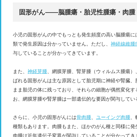
固形がん――脳腫瘍・胎児性腫瘍・肉腫
小児の固形がんの中でもっとも発生頻度の高い脳腫瘍には
類で発生原因は分かっていません。ただし、
神経線維腫
与していることが分かってきています。
また、
神経芽腫
、網膜芽腫、腎芽腫（ウィルムス腫瘍）
ばれる固形がんは主な原因として胎児期に神経や腎臓、
まま胎児の体に残っており、それらの細胞が偶然変化す
お、網膜芽腫や腎芽腫は一部遺伝的な要因が関与してい
さらに、小児の固形がんには
骨肉腫
、
ユーイング肉腫
、
種類もあります。肉腫もまた、ほかのがん種と同様に発
肉腫は近年遺伝子変異が関与していることが分かってき