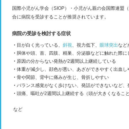
国際小児がん学会（SIOP）・小児がん親の会国際連盟（
合に病院を受診することが推奨されています。
病院の受診を検討する症状
目が白く光っている、
斜視
、視力低下、
眼球突出
など
胴体や頭、首、四肢、精巣、分泌腺などに触れた際に
原因の分からない発熱が2週間以上継続している
体重が減少し、顔色が悪い、あざができやすく出血し
骨や関節、背中に痛みが生じ、骨折しやすい
バランス感覚がなく歩けない、発話ができないなど、
頭痛、嘔吐が2週間以上継続する（頭が大きくなるこ
など