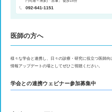
門司港～博多)「吉塚」 徒歩15分
麻酔科
ペインクリニック科
乳腺外科
循環器
染症内科
消化器内科
肝胆膵内科
糖尿病内科
092-641-1151
科
膠原病内科
脳神経内科
肝胆膵外科
内分泌
頸部外科
精神科神経科
総合診療科
医師の方へ
様々な学会と連携し、日々の診療・研究に役立つ医師向
情報アップデートの場としてぜひご視聴ください。
学会との連携ウェビナー参加募集中