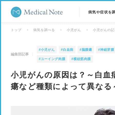
病気や症状を
病気を調べる
トップ
病気を調べる
小児がん
小児がんの記
症状を調べる
#小児がん
#白血病
#脳腫瘍
#神経芽腫
検査を調べる
編集部記事
#ユーイング肉腫
#横紋筋肉腫
小児がんの原因は？～白血
瘍など種類によって異なる