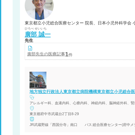
東京都立小児総合医療センター 院長、日本小児外科学会 
ひろべ
せいいち
廣部
誠一
先生
1
廣部
先生の医療記事
件
地方独立行政法人東京都立病院機構東京都立小児総合医
アレルギー科、血液内科、心療内科、神経内科、脳神経外科、腎
東京都府中市武蔵台2丁目8-29
JR武蔵野線「西国分寺」南口 バス:総合医療センター(府中メディ