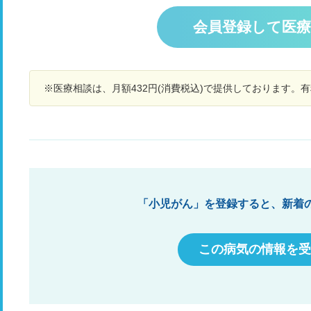
痒
0㎎」はこれに該当しますか？
体
ム
さ
会員登録して医
か
で
と
ょうか？ 一
て
※医療相談は、月額432円(消費税込)で提供しております。
した。 いずれに
は
い
願
「小児がん」を登録すると、新着
この病気の情報を受