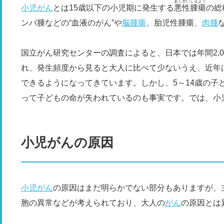
あくせいしゅよう
小児がん
とは15歳以下の小児期に発生する
悪性腫瘍
の総
ンパ腫などの“血液のがん”や
脳腫瘍
、胎児性腫瘍、
肉腫
国立がん研究センターの調査によると、日本では年間2,00
れ、発生頻度から見ると大人に比べて少ないうえ、近年は
できるようになってきています。しかし、5～14歳の子
って子どもの命が失われているのも事実です。では、小
小児がんの原因
小児がん
の原因はまだ明らかでない部分もありますが、
胞の異常などが考えられており、大人の
がん
の原因とは