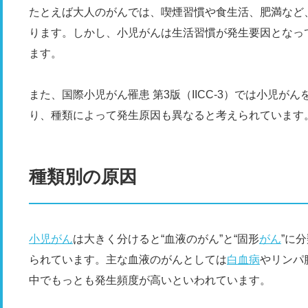
たとえば大人のがんでは、喫煙習慣や食生活、肥満など
ります。しかし、小児がんは生活習慣が発生要因となっ
ます。
また、国際小児がん罹患 第3版（IICC-3）では小児が
り、種類によって発生原因も異なると考えられています
種類別の原因
小児がん
は大きく分けると“血液のがん”と“固形
がん
”に
られています。主な血液のがんとしては
白血病
やリンパ
中でもっとも発生頻度が高いといわれています。