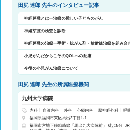
田尻 達郎 先生のインタビュー記事
神経芽腫とはー治療の難しい子どものがん
神経芽腫の検査と診断
神経芽腫の治療ー手術・抗がん剤・放射線治療を組み合
小児がんだからこそのQOLへの配慮
今後の小児がん治療について
田尻 達郎 先生の所属医療機関
九州大学病院
内科
血液内科
外科
心療内科
脳神経外科
呼
消化器外科
腎臓内科
心臓血管外科
小児科
福岡県福岡市東区馬出3丁目1-1
形成外科
皮膚科
泌尿器科
産婦人科
眼科
福岡市営地下鉄箱崎線「馬出九大病院前」 徒歩5分
J
リテーション科
放射線科
歯科
矯正歯科
小児