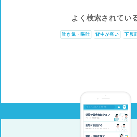
よく検索されてい
吐き気・嘔吐
背中が痛い
下腹