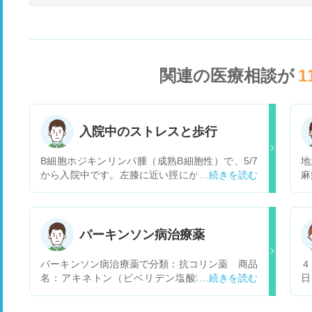
関連の医療相談が
1
入院中のストレスと歩行
B細胞ホジキンリンパ腫（成熟B細胞性）で、5/7
地
から入院中です。左膝に近い脛にがんが表れたた
麻
め、歩けない状態です。 入院生活が2ヶ月近くな
あ
り、ストレスが溜まっているようで、物を投げた
7
り、乱暴な言葉づかいをしたり、泣き叫ぶことが
夜
あります。ひとしきり騒ぐと、落ち着きます。 そ
一
パーキンソン病治療薬
ういう時は、だめだよと 注意してもいいのでしょ
か
うか。 また、脛の骨が変形したまま、 成長して
イ
パーキンソン病治療薬で分類：抗コリン薬 商品
４
いるようです。 がんの治療が終了後、歩けるよう
が
名：アキネトン（ビベリデン塩酸塩）には副作
日
になるのでしょうか。障害が残ることもあります
E
用：せん妄・記憶障害があると見ました。処方さ
た。 結果、全て陰性で
か。
わ
れた「ドパコール配合錠Ｌ100」「シンメトレル5
値