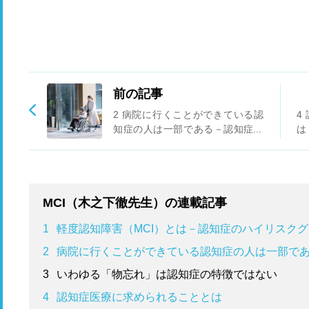
前の記事
2 病院に行くことができている認
4
知症の人は一部である－認知症の
は
診療の現状
MCI（木之下徹先生）の連載記事
1
軽度認知障害（MCI）とは－認知症のハイリスク
2
病院に行くことができている認知症の人は一部で
3
いわゆる「物忘れ」は認知症の特徴ではない
4
認知症医療に求められることとは