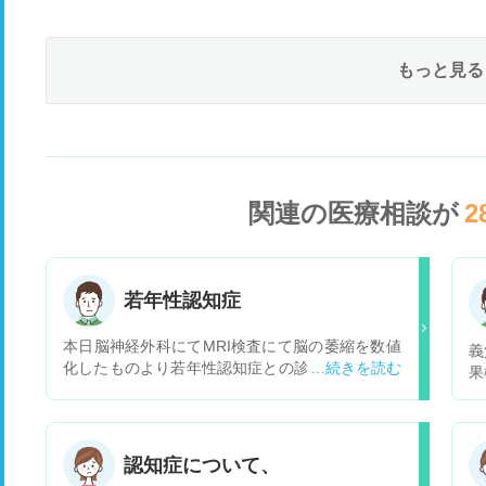
もっと見る
関連の医療相談が
2
若年性認知症
本日脳神経外科にてMRI検査にて脳の萎縮を数値
義
化したものより若年性認知症との診断を受けまし
果
た。会社では鬱の悪化、大人の発達障害等考えら
細
れることを確認しました。その上での診断でし
ん
た。今後、気をつけて行かなくてはいけないこと
活
はなんでしょうか。
振
認知症について、
に