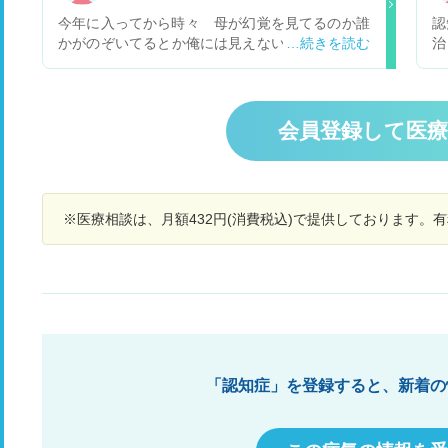
薬
今年に入ってから時々 母が幻覚を見てるのか誰
認
っ
かがのぞいてるとか俺には見えない誰かと口喧嘩
治
と
したりしています、これって認知症ですか?。 ど
の
うしたらいいのか解らずその時たまに喧嘩してし
は
まいます。 ここ数年 俺と住んで居ますが家にひ
そ
とりで居るのがいけないのでしょうか? 認知症の
会員登録して医
か
検査うけよかって言うとまだボケてない!! って言
経
って受けようとしませんどしたらいいですか?
し
※医療相談は、月額432円(消費税込)で提供しております。
「認知症」を登録すると、新着の