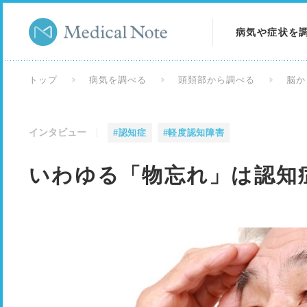
病気や症状を
病気を調べる
トップ
病気を調べる
頭頚部から調べる
脳か
症状を調べる
インタビュー
#認知症
#軽度認知障害
検査を調べる
いわゆる「物忘れ」は認知