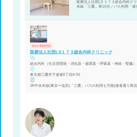
医療法人社団LS １７３総合内科クリ
央線「三鷹」車10分／バス利用「連
Web予約対応
医療法人社団LS１７３総合内科クリニック
総合内科（生活習慣病・消化器・循環器・呼吸器・神経・腎臓）
東京都三鷹市下連雀6丁目8-50
JR中央本線(東京〜塩尻)「三鷹」バスの利用も可能(連雀通り商店街