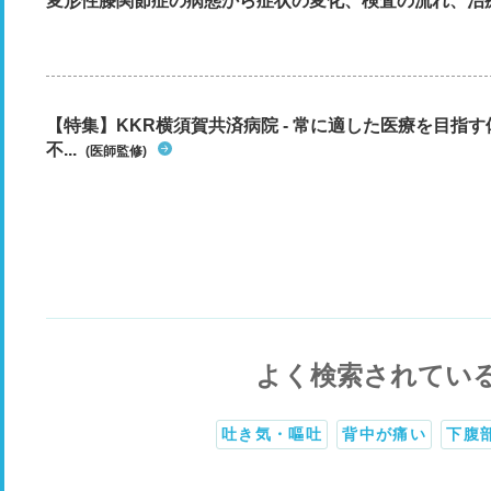
変形性膝関節症の病態から症状の変化、検査の流れ、治
【特集】KKR横須賀共済病院 - 常に適した医療を目指
不...
(医師監修)
よく検索されてい
吐き気・嘔吐
背中が痛い
下腹