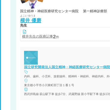
国立精神・神経医療研究センター病院 第一精神診療部
よこい
ゆうま
横井
優磨
先生
2
横井
先生の医療記事
件
国立研究開発法人国立精神・神経医療研究センター病院
東京都小平市小川東町四丁目１番１号
西武拝島線 萩山駅下車 徒歩7分、武蔵野線 新小平駅下車 徒歩1