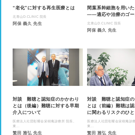
“老化”に対する再生医療とは
間葉系幹細胞を用いた
――適応や治療のゴー
北青山D.CLINIC 院長
阿保 義久 先生
北青山D.CLINIC 院長
阿保 義久 先生
対談 難聴と認知症のかかわり
対談 難聴と認知症の
とは（後編）難聴に対する早期
とは（前編）難聴は認
介入について
に関わるリスクのひと
医療法人社団彰耀会栄樹庵診療所 院長、
医療法人社団彰耀会栄樹庵診療
東...
東...
繁田 雅弘 先生
繁田 雅弘 先生