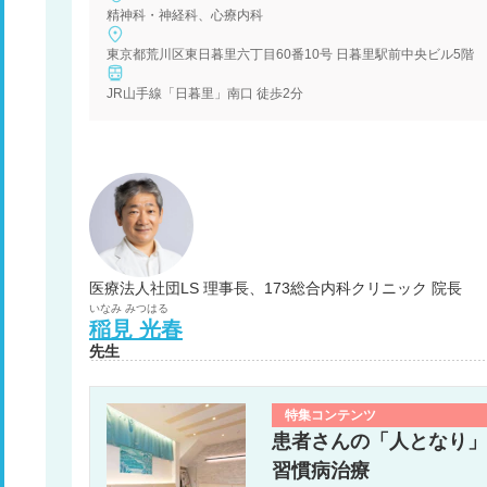
精神科・神経科、心療内科
東京都荒川区東日暮里六丁目60番10号 日暮里駅前中央ビル5階
JR山手線「日暮里」南口 徒歩2分
医療法人社団LS 理事長、173総合内科クリニック 院長
いなみ
みつはる
稲見
光春
先生
特集コンテンツ
患者さんの「人となり」
習慣病治療