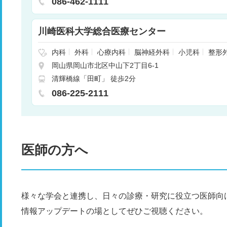
086-462-1111
内科
糖尿病・代謝・内分泌内科
脳神経内科
救急
臨床検査科
病理診断科
歯科
矯正歯科
川崎医科大学総合医療センター
内科
外科
心療内科
脳神経外科
小児科
整形
膚科
泌尿器科
産婦人科
眼科
耳鼻咽喉科
リ
岡山県岡山市北区中山下2丁目6-1
放射線科
歯科
歯科口腔外科
麻酔科
病理診
清輝橋線「田町」 徒歩2分
086-225-2111
医師の方へ
様々な学会と連携し、日々の診療・研究に役立つ医師向
情報アップデートの場としてぜひご視聴ください。