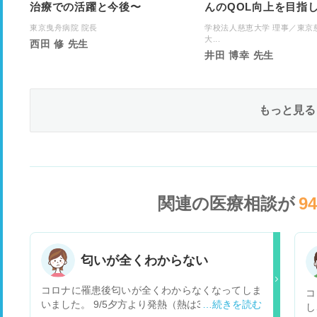
治療での活躍と今後〜
んのQOL向上を目指
東京曳舟病院 院長
学校法人慈恵大学 理事／東京
大...
西田 修 先生
井田 博幸 先生
もっと見る
関連の医療相談が
9
匂いが全くわからない
コロナに罹患後匂いが全くわからなくなってしま
コ
いました。 9/5夕方より発熱（熱は3日くらいで平
し