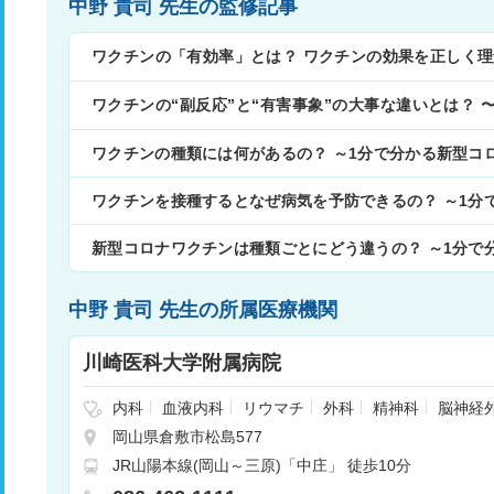
中野 貴司 先生の監修記事
ワクチンの「有効率」とは？ ワクチンの効果を正しく理
の基本の単語〜
ワクチンの“副反応”と“有害事象”の大事な違いとは？
語〜
ワクチンの種類には何があるの？ ～1分で分かる新型コ
ワクチンを接種するとなぜ病気を予防できるの？ ～1分
新型コロナワクチンは種類ごとにどう違うの？ ～1分で
中野 貴司 先生の所属医療機関
川崎医科大学附属病院
内科
血液内科
リウマチ
外科
精神科
脳神経
消化器外科
腎臓内科
胸部・心臓血管外科
小児科
岡山県倉敷市松島577
外科
形成・美容外科
皮膚科
泌尿器科
産婦人
JR山陽本線(岡山～三原)「中庄」 徒歩10分
喉・頭頚部外科
リハビリテーション科
放射線科
酔科
乳腺・内分泌外科
呼吸器内科
循環器内科