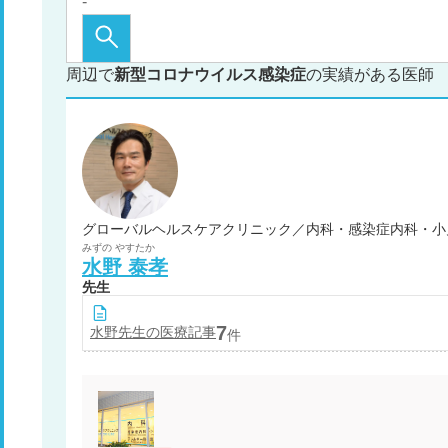
周辺で
新型コロナウイルス感染症
の実績がある医師
みずの
やすたか
水野
泰孝
先生
7
水野
先生の医療記事
件