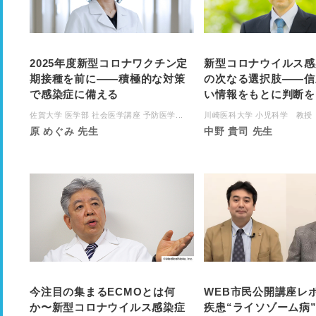
2025年度新型コロナワクチン定
新型コロナウイルス感
期接種を前に――積極的な対策
の次なる選択肢――信
で感染症に備える
い情報をもとに判断を
佐賀大学 医学部 社会医学講座 予防医学...
川崎医科大学 小児科学 教授
原 めぐみ 先生
中野 貴司 先生
今注目の集まるECMOとは何
WEB市民公開講座レ
か〜新型コロナウイルス感染症
疾患“ライソゾーム病