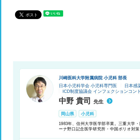
川崎医科大学附属病院 小児科 部長
日本小児科学会 小児科専門医
日本感
ICD制度協議会 インフェクションコン
中野 貴司
先生
岡山県
小児科
1983年、信州大学医学部卒業。三重大学
ーナ野口記念医学研究所・中国ポリオ対策プ
り現職。日本小児科学会認定専門医、日本感
協力隊「ポリオ対策」技術専門委員。