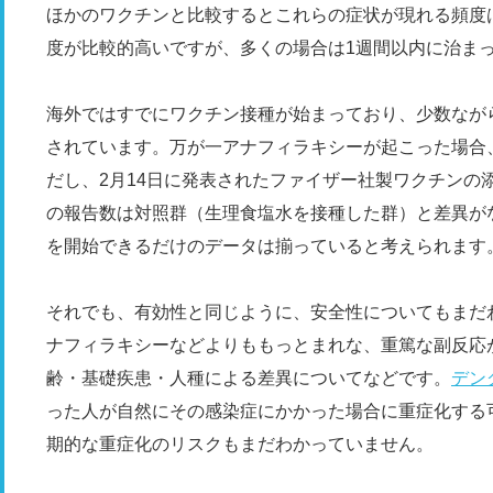
ほかのワクチンと比較するとこれらの症状が現れる頻度
度が比較的高いですが、多くの場合は1週間以内に治ま
海外ではすでにワクチン接種が始まっており、少数なが
されています。万が一アナフィラキシーが起こった場合
だし、2月14日に発表されたファイザー社製ワクチンの
の報告数は対照群（生理食塩水を接種した群）と差異が
を開始できるだけのデータは揃っていると考えられます
それでも、有効性と同じように、安全性についてもまだ
ナフィラキシーなどよりももっとまれな、重篤な副反応
齢・基礎疾患・人種による差異についてなどです。
デン
った人が自然にその感染症にかかった場合に重症化する
期的な重症化のリスクもまだわかっていません。