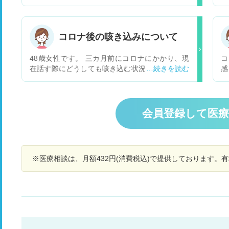
熱に下がりました） 9/7朝よりのどの激痛（9/7～
息
11まで激痛、その後改善） 9/9頃より匂いがしな
う
い。今も全然匂わない。 臭覚は戻るのでしょう
ト
か？受診するとすれば何科にいつ頃行けばよいの
き
コロナ後の咳き込みについて
でしょうか？
せ
れ
48歳女性です。 三カ月前にコロナにかかり、現
コ
在話す際にどうしても咳き込む状況がいまだ続い
感
ております。呼吸器内科に行き、一般的な吸入薬
ん
や薬を処方して頂いておりますが、話している
匂
際、咳がどうしてもでてしまいます。又、咳込み
く
が多いせいか、声もかすれることもあります。 三
れ
会員登録して医
カ月たった現在も完治の気配がない状態です。 コ
ロナ後に私のような症状が出ている方は多いので
しょうか？ 又、呼吸器内科へ通院はしております
が、三カ月経った現在も一向に治る気配がないの
※医療相談は、月額432円(消費税込)で提供しております。
ですが、このまま通院だけ続けていく形で良いも
のでしょうか？ なんとか、咳き込みをしずめたい
のですが、どのようにするべきでしょうか？ 御教
示の程、何卒宜しくお願い致します。