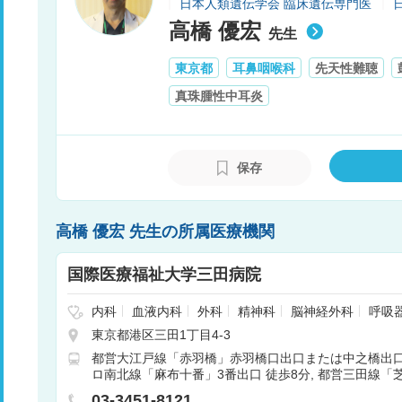
日本人類遺伝学会 臨床遺伝専門医
高橋 優宏
先生
東京都
耳鼻咽喉科
先天性難聴
真珠腫性中耳炎
保存
高橋 優宏 先生の所属医療機関
国際医療福祉大学三田病院
内科
血液内科
外科
精神科
脳神経外科
呼吸
腎臓内科
心臓血管外科
小児科
整形外科
形
東京都港区三田1丁目4-3
尿器科
婦人科
眼科
耳鼻咽喉科
リハビリテー
都営大江戸線「赤羽橋」赤羽橋口出口または中之橋出口
外科
麻酔科
乳腺外科
呼吸器内科
循環器内科
ロ南北線「麻布十番」3番出口 徒歩8分
都営三田線「芝
病内科
内分泌内科
脳神経内科
血管外科
脊椎
歩10分
JR山手線「田町」三田口出口 車5分 徒歩2
断科
放射線治療科
頭頸部外科
病理診断科
03-3451-8121