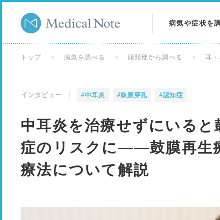
病気や症状を
病気を調べる
トップ
病気を調べる
頭頚部から調べる
耳・
症状を調べる
インタビュー
#中耳炎
#鼓膜穿孔
#認知症
検査を調べる
中耳炎を治療せずにいると
症のリスクに――鼓膜再生
療法について解説