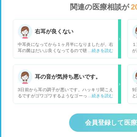
関連の医療相談が
2
右耳が良くない
中耳炎になってから１ヶ月半になりましたが、右
１
耳の菌はだいぶ良くなってるので聴力検査も変わ
が
りないので、飲み薬は処方しませんでした。右耳
れ
の方は、まだ少し聴こえが悪いのですが別の耳鼻
っ
科に行った方がいいでしょうか？
な
耳の音が気持ち悪いです。
3日前から耳の調子が悪いです。ハッキリ聞こえ
9
るですがゴワゴワするようなゴーって感じで聞こ
と
え気持ち悪い感じはします。 イヤホンとか毎日使
に
ってない為難聴ではないと思いますが1週間前か
こ
ら喉の痛み鼻水などありました。 また自分は花粉
て
症持ちです。
在
会員登録して医
塞
ず