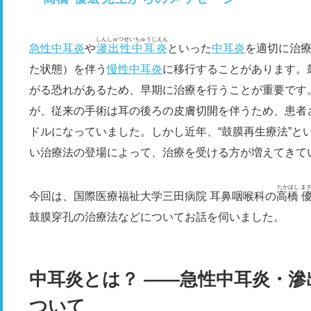
しんしゅつせいちゅうじえん
急性中耳炎
や
滲出性中耳炎
といった
中耳炎
を適切に治
た状態）を伴う
慢性中耳炎
に移行することがあります。
がる恐れがあるため、早期に治療を行うことが重要です
が、従来の手術は耳の後ろの皮膚切開を伴うため、患者
ドルになっていました。しかし近年、“鼓膜再生療法”と
い治療法の登場によって、治療を受ける方が増えてきて
たかはし ま
今回は、国際医療福祉大学三田病院 耳鼻咽喉科の
高橋 
鼓膜穿孔の治療法などについてお話を伺いました。
中耳炎とは？ ――急性中耳炎・
ついて