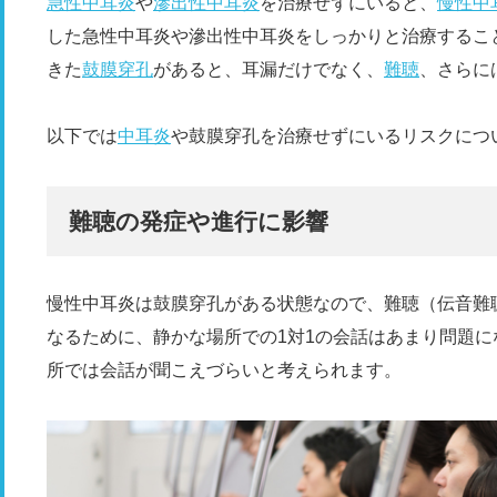
急性中耳炎
や
滲出性中耳炎
を治療せずにいると、
慢性中
した急性中耳炎や滲出性中耳炎をしっかりと治療するこ
きた
鼓膜穿孔
があると、耳漏だけでなく、
難聴
、さらに
以下では
中耳炎
や鼓膜穿孔を治療せずにいるリスクにつ
難聴の発症や進行に影響
慢性中耳炎は鼓膜穿孔がある状態なので、難聴（伝音難
なるために、静かな場所での1対1の会話はあまり問題
所では会話が聞こえづらいと考えられます。