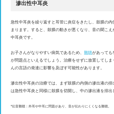
滲出性中耳炎
急性中耳炎を繰り返すと耳管に炎症をきたし、鼓膜の内
まります。すると、鼓膜の動きが悪くなり、音の聞こえ
中耳炎です。
お子さんがなりやすい病気であるため、
難聴
があっても
が問題点といえるでしょう。治療をせずに放置してしま
んの言語の発達に影響を及ぼす可能性があります。
滲出性中耳炎の治療では、まず鼓膜の内側の滲出液の排
は急性中耳炎と同様に鼓膜を切開し、中の滲出液を排出
*伝音難聴：外耳や中耳に問題があり、音が伝わりにくくなる難聴。