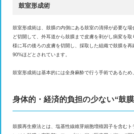
鼓室形成術
鼓室形成術は、鼓膜の内側にある鼓室の清掃が必要な場合
ど切開して、外耳道から鼓膜まで皮膚を剥がし病変を取
様に耳の後ろの皮膚を切開し、採取した組織で鼓膜を再
90%ほどとされています。
鼓室形成術は基本的には全身麻酔で行う手術であるため
身体的・経済的負担の少ない“鼓膜
鼓膜再生療法とは、塩基性線維芽細胞増殖因子を含むト