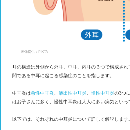
画像提供：PIXTA
耳の構造は外側から外耳、中耳、内耳の３つで構成され
間である中耳に起こる感染症のことを指します。
中耳炎は
急性中耳炎
、
滲出性中耳炎
、
慢性中耳炎
の3つ
はお子さんに多く、慢性中耳炎は大人に多い病気といっ
以下では、それぞれの中耳炎について詳しく解説します