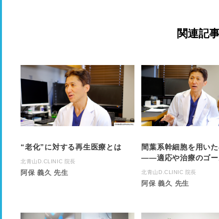
関連記
“老化”に対する再生医療とは
間葉系幹細胞を用いた
――適応や治療のゴー
北青山D.CLINIC 院長
阿保 義久 先生
北青山D.CLINIC 院長
阿保 義久 先生