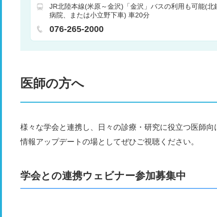
JR北陸本線(米原～金沢)「金沢」バスの利用も可能(北
科
放射線科
歯科口腔外科
麻酔科
乳腺外科
病院、または小立野下車) 車20分
内科
消化器内科
076-265-2000
医師の方へ
様々な学会と連携し、日々の診療・研究に役立つ医師向
情報アップデートの場としてぜひご視聴ください。
学会との連携ウェビナー参加募集中