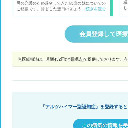
適
母の介護のため帰省してきた63歳の妹についての
せん。 今日は朝からベットで横になり何もできて
診
し
ご相談です。帰省した翌日のきょう、スマホのメ
おりません。 転職したてで職場にも相談しづらい
説
続
モに自分で記していたことが急に分からなくな
し、 病院も受診してそんなに時間が経って おら
バ
か
り、私が説明しても1分後には忘れて「何のこと
ずただただ不安な日々を送っております。 病院を
た
か分からない」と何度も聞き返します。しかし、
受診すべきでしょうか。
く
すぐに忘れてしまうようです。このような症状は
会員登録して医
時
初めてのことです。自分の名前や生年月日等は覚
す
えていて、車も普段どおり運転しました。体調に
治
変わりはなく、頭の痛み等もないようです。妹の
体形は中肉中背で持病は特に聞いていません。妹
※医療相談は、月額432円(消費税込)で提供しております。
は現在、夫と次男の3人家族で、普段はPCのイン
ストラクターの仕事をしています。妹自身「自分
は一体どうしたんだろう」と不安がっています。
初期の認知症でしょうか？精神科か脳神経内科の
受診が必要かどうかも合わせて、ご教示いただけ
れば幸いです。
「アルツハイマー型認知症」を登録すると
この病気の情報を受