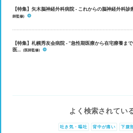
【特集】矢木脳神経外科病院 - これからの脳神経外科
師監修)
【特集】札幌秀友会病院 - “急性期医療から在宅療養ま
医...
(医師監修)
よく検索されてい
吐き気・嘔吐
背中が痛い
下腹