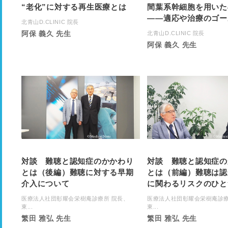
“老化”に対する再生医療とは
間葉系幹細胞を用いた
――適応や治療のゴー
北青山D.CLINIC 院長
阿保 義久 先生
北青山D.CLINIC 院長
阿保 義久 先生
対談 難聴と認知症のかかわり
対談 難聴と認知症の
とは（後編）難聴に対する早期
とは（前編）難聴は認
介入について
に関わるリスクのひと
医療法人社団彰耀会栄樹庵診療所 院長、
医療法人社団彰耀会栄樹庵診療
東...
東...
繁田 雅弘 先生
繁田 雅弘 先生