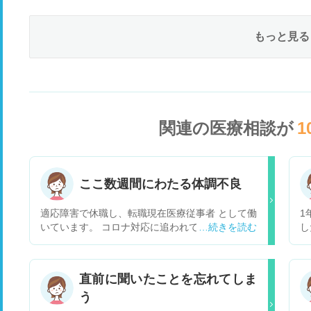
もっと見る
関連の医療相談が
1
ここ数週間にわたる体調不良
適応障害で休職し、転職現在医療従事者 として働
1
いています。 コロナ対応に追われて少し疲れてい
し
るのか、 下記のような体調不良に見舞われており
が
ます。 ・耳鳴りを伴うめまい、立ちくらみ ・動
く
悸による吐き気、食欲不振 ・寝ている時の突然の
聞
直前に聞いたことを忘れてしま
動悸 先週かかりつけ（内科・精神科）を受診し疲
ま
う
れと診断され様子を見ておりますが、 昨日から吐
が
き気とめまいがひどく食事も まともに取れていま
処