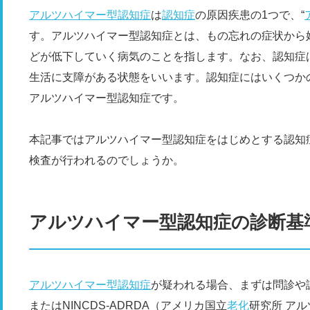
アルツハイマー型認知症
は
認知症
の原因疾患の1つで、“
す。アルツハイマー型認知症とは、もの忘れの症状から
どが低下していく病気のことを指します。なお、認知症
生活に支障がある状態をいいます。認知症にはいくつか
アルツハイマー型認知症です。
本記事ではアルツハイマー型認知症をはじめとする認知
検査が行われるのでしょうか。
アルツハイマー型認知症の診断基
アルツハイマー型認知症
が疑われる場合、まずは問診や
またはNINCDS-ADRDA（アメリカ国立
老化
研究所 ア