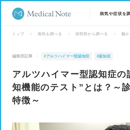
病気や症状を
病気を調べる
トップ
病気を調べる
頭頚部から調べる
脳か
症状を調べる
編集部記事
#アルツハイマー型認知症
#認知症
検査を調べる
アルツハイマー型認知症の
知機能のテスト”とは？～
特徴～