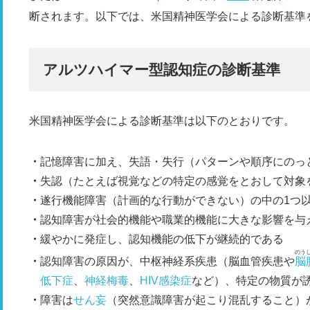
断されます。以下では、米国精神医学会による診断基準
アルツハイマー型認知症の診断基準
米国精神医学会による診断基準は以下のとおりです。
記憶障害に加え、失語・失行（パターンや順序にのっ
失認（たとえば視覚などの特定の感覚をとおして対象
遂行機能障害（計画的な行動ができない）の中の1つ
認知障害が社会的機能や職業的機能に大きな影響を与
緩やかに発症し、認知機能の低下が継続的である
のう
認知障害の原因が、中枢神経系疾患（脳血管疾患や
脳
低下症
、
神経梅毒
、
HIV感染症
など）、特定の物質が
障害は
せん妄
（突然意識障害が起こり混乱すること）