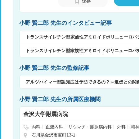
保存
小野 賢二郎 先生のインタビュー記事
トランスサイレチン型家族性アミロイドポリニューロパチー
や症状について
トランスサイレチン型家族性アミロイドポリニューロパチー
小野 賢二郎 先生の監修記事
アルツハイマー型認知症は予防できるの？～遺伝との関
小野 賢二郎 先生の所属医療機関
金沢大学附属病院
内科
血液内科
リウマチ・膠原病内科
外科
精
神経外科
呼吸器外科
消化器外科
腎臓内科
心
石川県金沢市宝町13-1
整形外科
形成外科
皮膚科
泌尿器科
産婦人