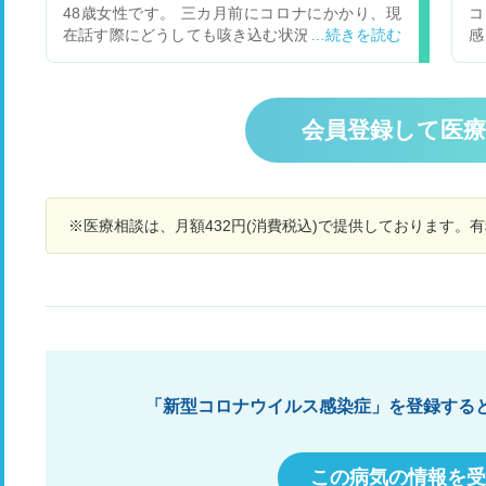
れ
48歳女性です。 三カ月前にコロナにかかり、現
コ
在話す際にどうしても咳き込む状況がいまだ続い
感
ております。呼吸器内科に行き、一般的な吸入薬
ん
や薬を処方して頂いておりますが、話している
匂いも
際、咳がどうしてもでてしまいます。又、咳込み
く
が多いせいか、声もかすれることもあります。 三
れ
会員登録して医
カ月たった現在も完治の気配がない状態です。 コ
ロナ後に私のような症状が出ている方は多いので
しょうか？ 又、呼吸器内科へ通院はしております
が、三カ月経った現在も一向に治る気配がないの
※医療相談は、月額432円(消費税込)で提供しております。
ですが、このまま通院だけ続けていく形で良いも
のでしょうか？ なんとか、咳き込みをしずめたい
のですが、どのようにするべきでしょうか？ 御教
示の程、何卒宜しくお願い致します。
「新型コロナウイルス感染症」を登録する
この病気の情報を受