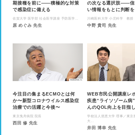
期接種を前に――積極的な対策
の次なる選択肢――信
で感染症に備える
い情報をもとに判断を
佐賀大学 医学部 社会医学講座 予防医学...
川崎医科大学 小児科学 教授
原 めぐみ 先生
中野 貴司 先生
今注目の集まるECMOとは何
WEB市民公開講座レ
か〜新型コロナウイルス感染症
疾患“ライソゾーム病
治療での活躍と今後〜
んのQOL向上を目指
東京曳舟病院 院長
学校法人慈恵大学 理事／東京
大...
西田 修 先生
井田 博幸 先生