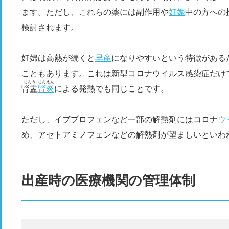
ます。ただし、これらの薬には副作用や
妊娠
中の方への
検討されます。
妊婦は高熱が続くと
早産
になりやすいという特徴がある
こともあります。これは新型コロナウイルス感染症だけ
じんう
じんえん
腎盂
腎炎
による発熱でも同じことです。
ただし、イブプロフェンなど一部の解熱剤にはコロナ
ウ
め、アセトアミノフェンなどの解熱剤が望ましいといわ
出産時の医療機関の管理体制