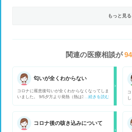
もっと見る
関連の医療相談が
9
匂いが全くわからない
コロナに罹患後匂いが全くわからなくなってしま
コ
いました。 9/5夕方より発熱（熱は3日くらいで平
し
熱に下がりました） 9/7朝よりのどの激痛（9/7～
息
11まで激痛、その後改善） 9/9頃より匂いがしな
う
い。今も全然匂わない。 臭覚は戻るのでしょう
ト
か？受診するとすれば何科にいつ頃行けばよいの
き
コロナ後の咳き込みについて
でしょうか？
せ