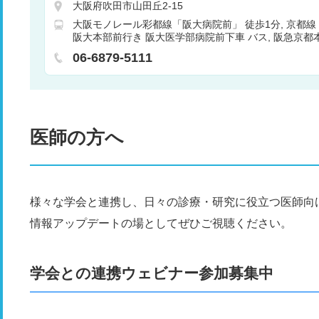
腎臓内科
心臓血管外科
小児科
小児外科
整形
大阪府吹田市山田丘2-15
膚科
泌尿器科
産婦人科
眼科
耳鼻咽喉科
リ
大阪モノレール彩都線「阪大病院前」 徒歩1分
京都線
歯科
麻酔科
乳腺外科
呼吸器内科
循環器内
阪大本部前行き 阪大医学部病院前下車 バス
阪急京都
器内科
糖尿病内科
内分泌内科
代謝内科
脳神
バス 阪大本部前行き 阪大医学部病院前下車 バス
北大
漢方内科
内分泌外科
放射線診断科
放射線治療科
06-6879-5111
央」阪急バス 阪大本部前行き 阪大医学部病院前下車 
神神経科
総合診療科
病理診断科
医師の方へ
様々な学会と連携し、日々の診療・研究に役立つ医師向
情報アップデートの場としてぜひご視聴ください。
学会との連携ウェビナー参加募集中