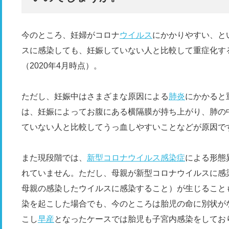
今のところ、妊婦がコロナ
ウイルス
にかかりやすい、と
スに感染しても、妊娠していない人と比較して重症化す
（2020年4月時点）。
ただし、妊娠中はさまざまな原因による
肺炎
にかかると
は、妊娠によってお腹にある横隔膜が持ち上がり、肺の
ていない人と比較してうっ血しやすいことなどが原因で
また現段階では、
新型コロナウイルス感染症
による形態
れていません。ただし、母親が新型コロナウイルスに感
母親の感染したウイルスに感染すること）が生じること
染を起こした場合でも、今のところは胎児の命に別状が
こし
早産
となったケースでは胎児も子宮内感染をしてお