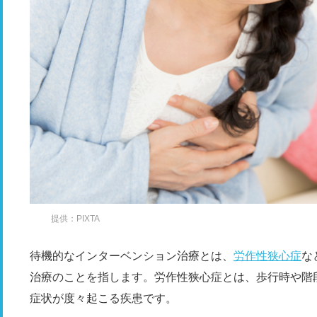
提供：PIXTA
待機的なインターベンション治療とは、
労作性狭心症
な
治療のことを指します。労作性狭心症とは、歩行時や階
症状が度々起こる疾患です。