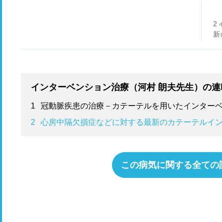
2
新
ン
インターベンション治療（河村 朗夫先生）の連
1
冠動脈疾患の治療－カテーテルを用いたインター
2
心房中隔欠損症などに対する最新のカテーテルイ
この病気に関する全ての