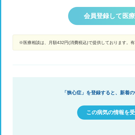
らい24日の日にも狭心症のお薬が１つ追加で出さ
が
れました。寝つきも悪く 疲労感もありどうしたら
と
いいでしょうか？
づ
会員登録して医
科
と
そ
断
※医療相談は、月額432円(消費税込)で提供しております。
カ
る
「狭心症」を登録すると、新着の
この病気の情報を受