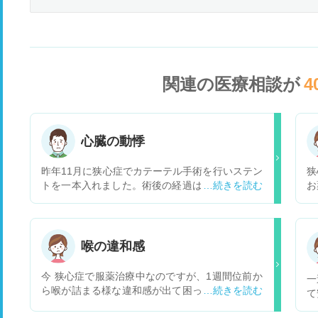
関連の医療相談が
4
心臓の動悸
昨年11月に狭心症でカテーテル手術を行いステン
狭
トを一本入れました。術後の経過は問題なく運動
お
すると必ずといっていいほど胸の痛みも安全に収
耳
まりほっとしておりました。しかしごく最近にな
症
って夜が多いのですが動悸を覚えることがおおく
力
なり、またみぞおちの少し下の心臓側あたりが違
け
喉の違和感
和感（なにか詰まっているような感じ）を覚えま
に
す。決して我慢できないとか辛いものではないの
で
今 狭心症で服薬治療中なのですが、1週間位前か
一
ですが心配です。最近は多くはありませんがたま
し
ら喉が詰まる様な違和感が出て困っています。胸
て
にお酒もいただきますがその辺が問題なのでしょ
焼けが酷かったので20日の日にお薬を処方しても
ら
うか？ よろしくお願いいたします。