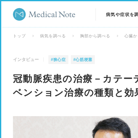
病気や症状を
病気を調べる
トップ
病気を調べる
胸部から調べる
心臓か
症状を調べる
インタビュー
#狭心症
#心筋梗塞
検査を調べる
冠動脈疾患の治療－カテー
ベンション治療の種類と効