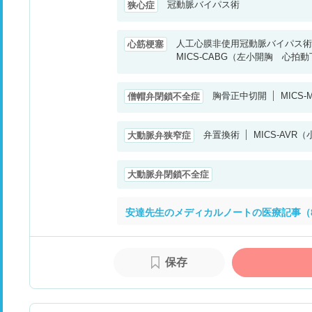
冠動脈バイパス術
狭心症
人工心膜非使用冠動脈バイパス術
心筋梗塞
MICS-CABG（左小開胸 心
胸骨正中切開
MIC
僧帽弁閉鎖不全症
弁置換術
MICS-AV
大動脈弁狭窄症
大動脈弁閉鎖不全症
安達先生のメディカルノートの医療記事（
保存