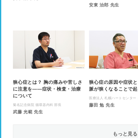
安東 治郎 先生
狭心症とは？ 胸の痛みや苦しさ
狭心症の原因や症状と
に注意を――症状・検査・治療
脈が狭くなることで起
について
医療法人 札幌ハートセンター
藤田 勉 先生
菊名記念病院 循環器内科 部長
武藤 光範 先生
もっと見る