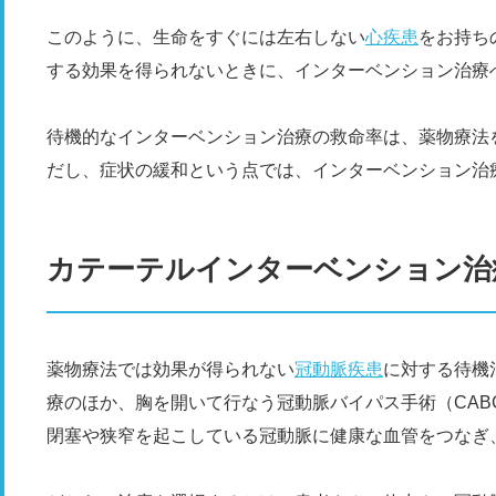
このように、生命をすぐには左右しない
心疾患
をお持ち
する効果を得られないときに、インターベンション治療
待機的なインターベンション治療の救命率は、薬物療法
だし、症状の緩和という点では、インターベンション治
カテーテルインターベンション治
薬物療法では効果が得られない
冠動脈疾患
に対する待機
療のほか、胸を開いて行なう冠動脈バイパス手術（CAB
閉塞や狭窄を起こしている冠動脈に健康な血管をつなぎ