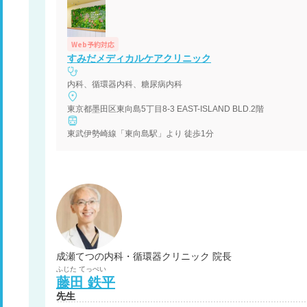
Web予約対応
すみだメディカルケアクリニック
内科、循環器内科、糖尿病内科
東京都墨田区東向島5丁目8-3 EAST-ISLAND BLD.2階
東武伊勢崎線「東向島駅」より 徒歩1分
成瀬てつの内科・循環器クリニック 院長
ふじた
てっぺい
藤田
鉄平
先生