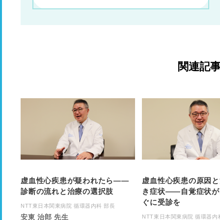
関連記
虚血性心疾患が疑われたら――
虚血性心疾患の原因と
診断の流れと治療の選択肢
き症状――自覚症状が
ぐに受診を
NTT東日本関東病院 循環器内科 部長
安東 治郎 先生
NTT東日本関東病院 循環器内