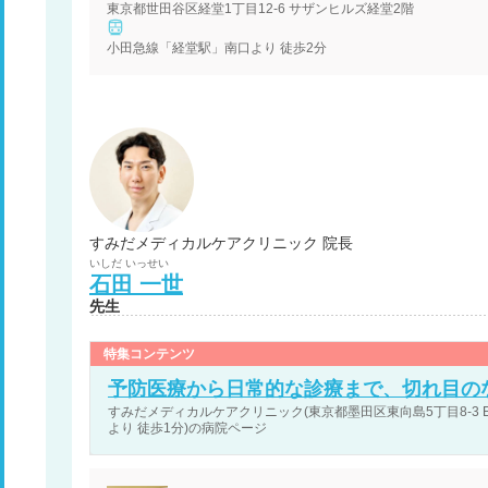
東京都世田谷区経堂1丁目12-6 サザンヒルズ経堂2階
小田急線「経堂駅」南口より 徒歩2分
すみだメディカルケアクリニック 院長
いしだ
いっせい
石田
一世
先生
特集コンテンツ
予防医療から日常的な診療まで、切れ目の
すみだメディカルケアクリニック(東京都墨田区東向島5丁目8-3 EAST
より 徒歩1分)の病院ページ