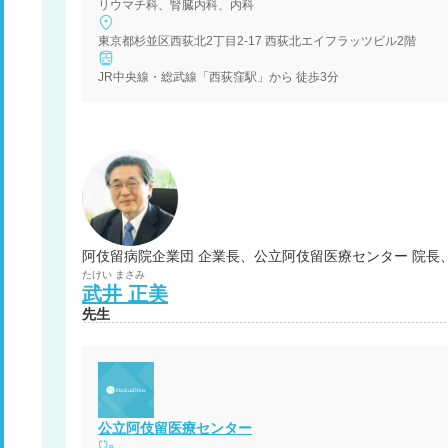
リウマチ科、腎臓内科、内科
東京都杉並区西荻北2丁目2-17 西荻北エイフラッツビル2階
JR中央線・総武線「西荻窪駅」から 徒歩3分
阿伎留病院企業団 企業長、公立阿伎留医療センター 院長
たけい
まさみ
武井
正美
先生
公立阿伎留医療センター