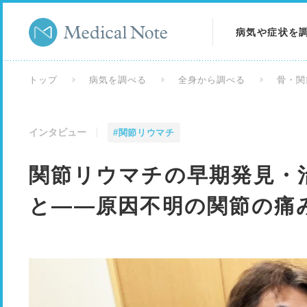
病気や症状を
病気を調べる
トップ
病気を調べる
全身から調べる
骨・関
症状を調べる
インタビュー
#関節リウマチ
検査を調べる
関節リウマチの早期発見・
と――原因不明の関節の痛