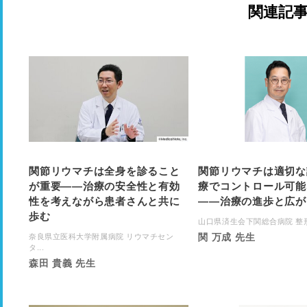
関連記
関節リウマチは全身を診ること
関節リウマチは適切な
が重要――治療の安全性と有効
療でコントロール可能
性を考えながら患者さんと共に
――治療の進歩と広が
歩む
山口県済生会下関総合病院 整形外
関 万成 先生
奈良県立医科大学附属病院 リウマチセン
タ...
森田 貴義 先生