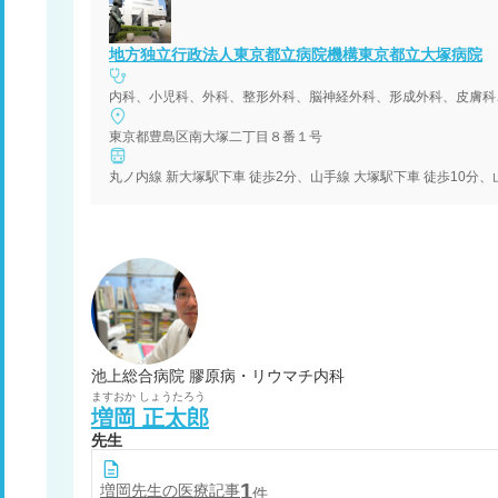
地方独立行政法人東京都立病院機構東京都立大塚病院
内科、小児科、外科、整形外科、脳神経外科、形成外科、皮膚科
東京都豊島区南大塚二丁目８番１号
丸ノ内線 新大塚駅下車 徒歩2分、山手線 大塚駅下車 徒歩10分
池上総合病院 膠原病・リウマチ内科
ますおか
しょうたろう
増岡
正太郎
先生
1
増岡
先生の医療記事
件