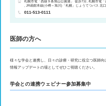
札幌市電「西線９条旭山公園通」 徒歩7分
札幌市電「
JR函館本線(小樽～旭川)「札幌」じょうてつバス 北口
1丁目札幌中央病院前下車 徒歩1～2分 バス
札幌市営
011-513-0111
１丁目」じょうてつバス 南4、南54、南64乗車 南9条
院前下車 徒歩1～2分 バス
札幌市営地下鉄南北線「真
ス 南4、南54乗車 南11条西11丁目札幌中央病院前下車
医師の方へ
様々な学会と連携し、日々の診療・研究に役立つ医師向
情報アップデートの場としてぜひご視聴ください。
学会との連携ウェビナー参加募集中