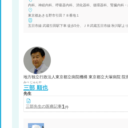
内科、神経内科、呼吸器内科、消化器科、循環器科、腎臓内科・
東京都あきる野市引田７８番地１
五日市線 武蔵引田駅下車 徒歩5分、ＪＲ武蔵五日市線 秋川
地方独立行政法人東京都立病院機構 東京都立大塚病院 院
みべ
じゅんや
三部
順也
先生
1
三部
先生の医療記事
件