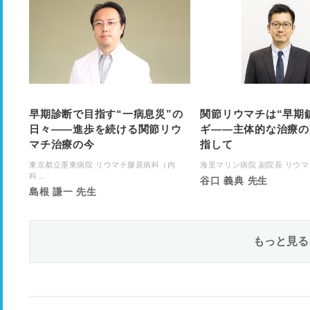
早期診断で目指す“一病息災”の
関節リウマチは“早期
日々――進歩を続ける関節リウ
ギ――主体的な治療の
マチ治療の今
指して
東京都立墨東病院 リウマチ膠原病科（内
海里マリン病院 副院長 リウ
科...
谷口 義典 先生
島根 謙一 先生
もっと見る