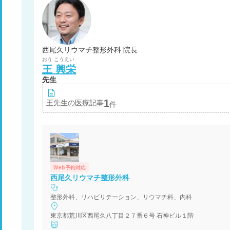
西尾久リウマチ整形外科 院長
おう
こうえい
王
興栄
先生
1
王
先生の医療記事
件
Web予約対応
西尾久リウマチ整形外科
整形外科、リハビリテーション、リウマチ科、内科
東京都荒川区西尾久八丁目２７番６号 石神ビル１階