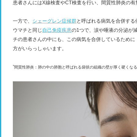
患者さんにはX線検査やCT検査を行い、間質性肺炎の
一方で、
シェーグレン症候群
と呼ばれる病気を合併する
ウマチと同じ
自己免疫疾患
の1つで、涙や唾液の分泌が
チの患者さんの中にも、この病気を合併しているために
方がいらっしゃいます。
*
間質性肺炎：肺の中の肺胞と呼ばれる袋状の組織の壁が厚く硬くな