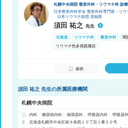
札幌中央病院 整形外科・リウマチ科 診
日本整形外科学会 整形外科専門医・リウ
日本リウマチ財団 登録医
須田 祐之
先生
北海道
リウマチ科
整形外科
関
リウマチ性多発筋痛症
保存
須田 祐之 先生の所属医療機関
札幌中央病院
内科
糖尿病内科
循環器科
呼吸器内科
呼吸器
臓血管外科
整形外科
形成外科
リウマチ科
泌
北海道札幌市中央区南９条西１０丁目１番５０号
工透析
リハビリテーション
呼吸器科
外科
腎