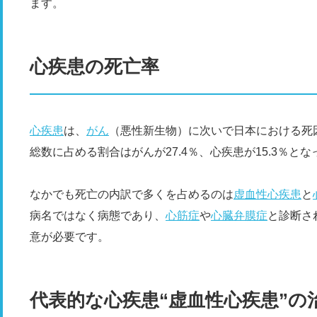
ます。
心疾患の死亡率
心疾患
は、
がん
（悪性新生物）に次いで日本における死因
総数に占める割合はがんが27.4％、心疾患が15.3％と
なかでも死亡の内訳で多くを占めるのは
虚血性心疾患
と
病名ではなく病態であり、
心筋症
や
心臓弁膜症
と診断さ
意が必要です。
代表的な心疾患“虚血性心疾患”の