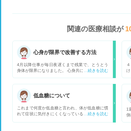
関連の医療相談が
1
心身が限界で改善する方法
4月以降仕事が毎日夜遅くまで残業で、とうとう
４
身体が限界になりました。 心身共に一番きついと
け
言われる部署にいます。 酷い倦怠感と眠気、やる
た
気が出ない、疲れやすいなどです。経験上、今に
って
動悸やイライラが出てきます。 職場の人間関係の
酔
ストレスもあります。 仕事は休めません。たとえ
っ
低血糖について
休んでも翌日に出勤してきた時にものすごい量の
制
仕事があり、逆に体調を崩す気がするからです。
ー
これまで何度か低血糖と言われ、体が低血糖に慣
1
睡眠や食事には気をつけています。また、休日は
翌
れて症状に気付きにくくなっていると言われてい
側
リフレッシュしたり運動もしますが特に効果は感
安
ます。 ですが糖尿病やなにか疾患が見つかった訳
な
じません。 この状態で何かできることはあります
の
ではないのですが、過去に自分ではよく分からな
を
か。
て