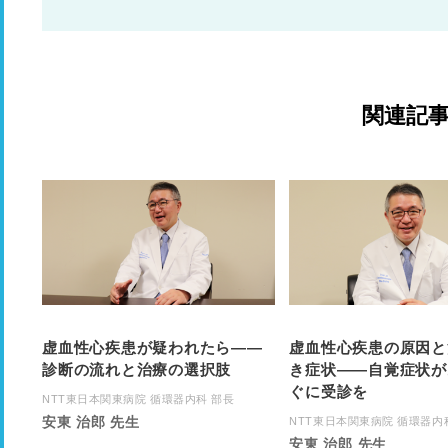
関連記
虚血性心疾患が疑われたら――
虚血性心疾患の原因と
診断の流れと治療の選択肢
き症状――自覚症状が
ぐに受診を
NTT東日本関東病院 循環器内科 部長
安東 治郎 先生
NTT東日本関東病院 循環器内
安東 治郎 先生