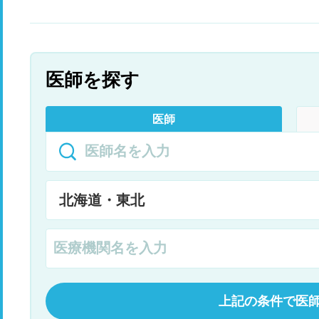
で
ら
い
なって
感
医師を探す
に
の
症
医師
ど
診
い
上記の条件で医