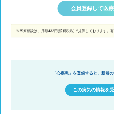
い不調で病院(緊急)に行くとかなりの低血糖でし
す
す。 胃カメラでは生検
た。その際に、近くの病院で血糖測定器を処方し
で
会員登録して医
か
てもらっても良いかもしれない、と言われまし
よ
ラ
た。 それから症状はなかったのですが、最近、糖
苦
な
分を摂ったあとしばらくして吐き気が出たり冷や
元
け
汗がでたりしています。 糖尿病など疾患はないの
あ
題
ですが、過去に処方してもらったほうがいいかも
※医療相談は、月額432円(消費税込)で提供しております。
や
限
しれない、ということを伝えて処方してもらうこ
で
大
とはできるのでしょうか。 また、内科でも良いの
症
す
でしょうか? よろしくお願いします。
あ
ま
3
す
だ
の
「心疾患」を登録すると、新着の
術
か
月
この病気の情報を受
か
っ
ま
く
は