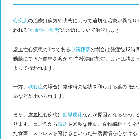
心疾患
の治療は病気や状態によって適切な治療が異なり
われる“
虚血性心疾患
”の治療について解説します。
虚血性心疾患の1つである
心筋梗塞
の場合は発症後12時
動脈にできた血栓を溶かす“血栓溶解療法”、または詰まっ
よって行われます。
一方、
狭心症
の場合は発作時の症状を和らげる薬のほか
薬などが用いられます。
また、虚血性心疾患は
動脈硬化
などが原因となるため、
ります。日ごろから
禁煙
や適度な運動、食物繊維・ミネラ
た食事、ストレスを避けるといった生活習慣を心がける