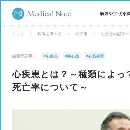
病気や症状を
病気を調べる
トップ
病気を調べる
心疾患
心疾患の記事一
症状を調べる
編集部記事
#心疾患
#狭心症
#心筋梗塞
検査を調べる
心疾患とは？～種類によっ
死亡率について～