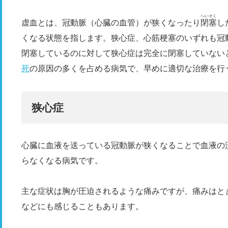
へいそく
虚血とは、冠動脈（心臓の血管）が狭くなったり
閉塞
し
くなる状態を指します。狭心症、心筋梗塞のいずれも冠
閉塞しているのに対して狭心症は完全に閉塞していない
死
の原因の多くを占める病気で、早めに適切な治療を行
狭心症
心臓に血液を送っている冠動脈が狭くなることで血液の
らなくなる病気です。
主な症状は胸が圧迫されるような痛みですが、痛みはと
などにも感じることもあります。