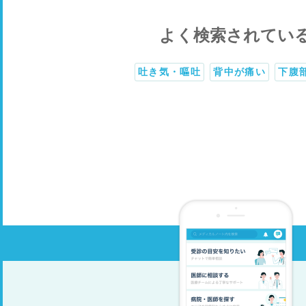
よく検索されてい
吐き気・嘔吐
背中が痛い
下腹