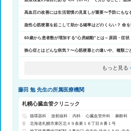
高血圧の改善には生活習慣の見直しが重要〜予防にもな
急性心筋梗塞を起こして助かる確率はどのくらい？ 命
兆とは
60歳から患者数が増加する“心房細動”とは～原因・症
狭心症とはどんな病気？〜心筋梗塞との違いや、種類ご
もっと見る
藤田 勉 先生の所属医療機関
札幌心臓血管クリニック
循環器科
放射線科
内科
心臓血管外科
麻酔科
北海道札幌市東区北４９条東１６丁目８番１号
地下鉄東豊線栄町駅 ２番出口 北方向 徒歩１５分
中央