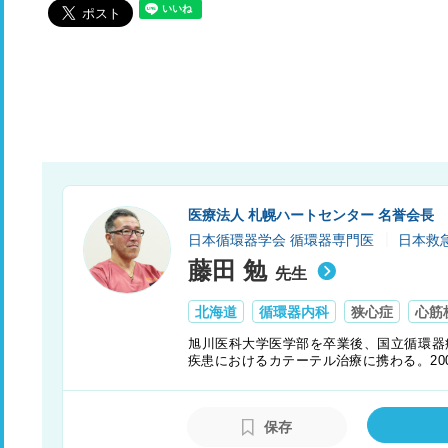
医療法人 札幌ハートセンター 名誉会長
日本循環器学会 循環器専門医
日本救
藤田 勉
先生
北海道
循環器内科
狭心症
心筋
旭川医科大学医学部を卒業後、国立循環器
疾患におけるカテーテル治療に携わる。20
者さんに負担をかけない、断らない医療」
いる。若手医師の教育にも力を注いでおり
体制を強化し、後進を導く。
保存