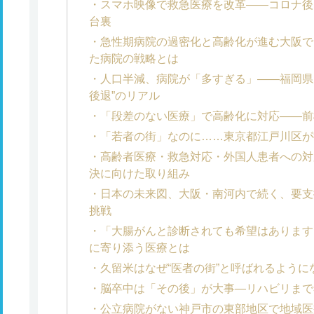
スマホ映像で救急医療を改革――コロナ後
台裏
急性期病院の過密化と高齢化が進む大阪で
た病院の戦略とは
人口半減、病院が「多すぎる」――福岡県
後退”のリアル
「段差のない医療」で高齢化に対応――前
「若者の街」なのに……東京都江戸川区が
高齢者医療・救急対応・外国人患者への対
決に向けた取り組み
日本の未来図、大阪・南河内で続く、要支
挑戦
「大腸がんと診断されても希望はあります
に寄り添う医療とは
久留米はなぜ“医者の街”と呼ばれるように
脳卒中は「その後」が大事―リハビリまで
公立病院がない神戸市の東部地区で地域医