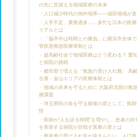
の先に見据える地域医療の未来
人口減少時代の例外地帯――成田地域が直
人手不足、業務過多……多忙な日本の医療
リアルとは
「脳卒中は時間との勝負」に横浜市全体で
管疾患救急医療体制とは
超高齢社会で地域医療はどう変わる？ 愛
と病院の挑戦
都市部で増える「救急の受け入れ難」 高
古屋・金山エリアの医療体制とは
地域の未来を守るために 大阪府北部の救
療課題
埼玉県民の命を守る最後の砦として。医師
悟
医師が“人を診る時間”を増やし、患者の待
を実装する病院が目指す医療の形とは
救急車の受け入れ先が決まらない、人口急