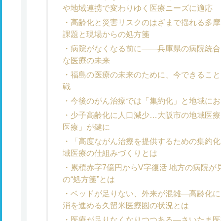
や地域連携で変わりゆく医療ニーズに適応
高齢化と災害リスクのはざまで揺れる多摩
課題と現場からの処方箋
病院がなくなる前に――兵庫県の病院統合
な医療の未来
福島の医療の未来のために、今できること
戦
今後のがん治療では「集約化」と地域にお
少子高齢化に人口減少…大阪市の地域医療
医療」が鍵に
「高度ながん治療を提供するための集約化
域医療の仕組みづくりとは
累積赤字7億円からV字復活 地方の病院
の“処方箋”とは
ベッドが足りない、外来が混雑―高齢化に
消を進める久留米医療圏の状況とは
医療が足りなくなりつつある―さいたま医