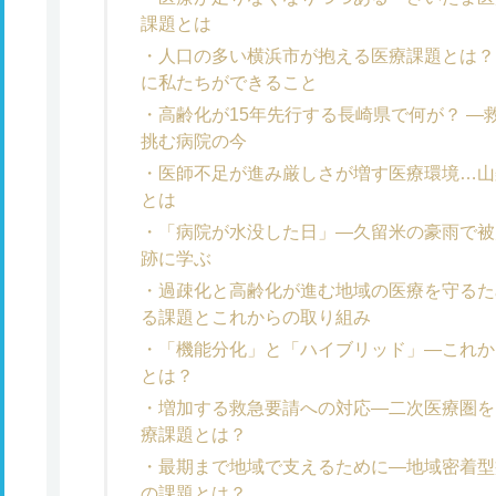
課題とは
人口の多い横浜市が抱える医療課題とは？
に私たちができること
高齢化が15年先行する長崎県で何が？ 
挑む病院の今
医師不足が進み厳しさが増す医療環境…山
とは
「病院が水没した日」―久留米の豪雨で被
跡に学ぶ
過疎化と高齢化が進む地域の医療を守るた
る課題とこれからの取り組み
「機能分化」と「ハイブリッド」―これか
とは？
増加する救急要請への対応―二次医療圏を
療課題とは？
最期まで地域で支えるために―地域密着型
の課題とは？