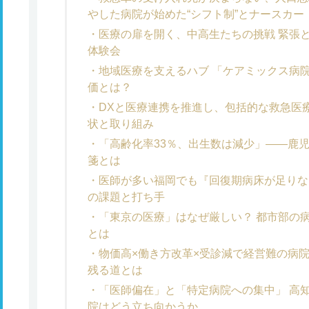
やした病院が始めた“シフト制”とナースカー
医療の扉を開く、中高生たちの挑戦 緊張
体験会
地域医療を支えるハブ 「ケアミックス病院
価とは？
DXと医療連携を推進し、包括的な救急医
状と取り組み
「高齢化率33％、出生数は減少」――鹿
箋とは
医師が多い福岡でも『回復期病床が足りな
の課題と打ち手
「東京の医療」はなぜ厳しい？ 都市部の病
とは
物価高×働き方改革×受診減で経営難の病
残る道とは
「医師偏在」と「特定病院への集中」 高
院はどう立ち向かうか