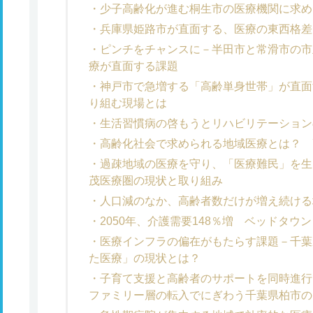
少子高齢化が進む桐生市の医療機関に求め
兵庫県姫路市が直面する、医療の東西格差
ピンチをチャンスに－半田市と常滑市の市
療が直面する課題
神戸市で急増する「高齢単身世帯」が直面
り組む現場とは
生活習慣病の啓もうとリハビリテーション
高齢化社会で求められる地域医療とは？ 
過疎地域の医療を守り、「医療難民」を生
茂医療圏の現状と取り組み
人口減のなか、高齢者数だけが増え続ける
2050年、介護需要148％増 ベッドタウ
医療インフラの偏在がもたらす課題－千葉
た医療」の現状とは？
子育て支援と高齢者のサポートを同時進行
ファミリー層の転入でにぎわう千葉県柏市の