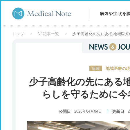
病気や症状を
病気を調べる
トップ
NJ記事一覧
少子高齢化の先にある地域医療
症状を調べる
検査を調べる
連載
地域医療の現
少子高齢化の先にある
らしを守るために今
公開日
2025年04月04日
更新日