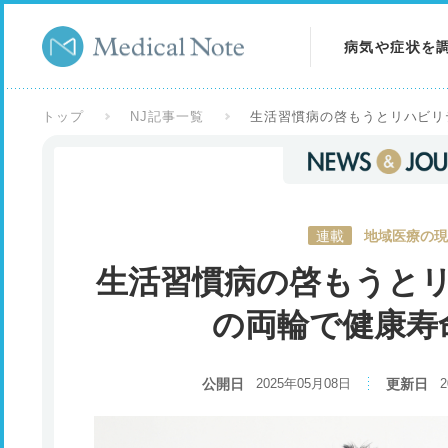
病気や症状を
病気を調べる
トップ
NJ記事一覧
生活習慣病の啓もうとリハビリ
症状を調べる
検査を調べる
連載
地域医療の現
生活習慣病の啓もうと
の両輪で健康寿
公開日
2025年05月08日
更新日