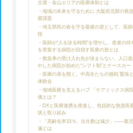
古屋・金山エリアの医療体制とは
地域の未来を守るために 大阪府北部の救
療課題
埼玉県民の命を守る最後の砦として。医師
悟
医師が“人を診る時間”を増やし、患者の待
を実装する病院が目指す医療の形とは
救急車の受け入れ先が決まらない、人口急
やした病院が始めた“シフト制”とナースカー
医療の扉を開く、中高生たちの挑戦 緊張
体験会
地域医療を支えるハブ 「ケアミックス病院
価とは？
DXと医療連携を推進し、包括的な救急医
状と取り組み
「高齢化率33％、出生数は減少」――鹿
箋とは