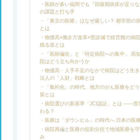
医師が多い福岡でも『回復期病床が足りな
の課題と打ち手
「東京の医療」はなぜ厳しい？ 都市部の病
とは
物価高×働き方改革×受診減で経営難の病
残る道とは
「医師偏在」と「特定病院への集中」 高
院はどう立ち向かうか
物価高・人手不足のなかで病院はどう生き
法人の「人財」戦略とは
「集約化」の時代、地方のがん医療をどう
策とは
病院選びの新基準「JCI認証」とは ――
わる？
医療は「ダウンヒル」の時代へ 日本の医
病院再編と医療の役割分担で地域医療を守
み