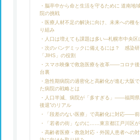
脳卒中から命と生活を守るために 道南地
院の挑戦
医療人材不足の解決に向け、未来への種を
り組み
人口は増えても課題は多い─札幌市中央区
次のパンデミックに備えるには？ 感染研
「JIHS」の役割
スマホ映像で救急医療を改革――コロナ後
台裏
急性期病院の過密化と高齢化が進む大阪で
た病院の戦略とは
人口半減、病院が「多すぎる」――福岡県
後退”のリアル
「段差のない医療」で高齢化に対応――前
「若者の街」なのに……東京都江戸川区が
高齢者医療・救急対応・外国人患者への対
決に向けた取り組み