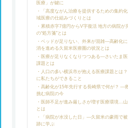
医療」が鍵に
「高度ながん治療を提供するための集約化
域医療の仕組みづくりとは
累積赤字7億円からV字復活 地方の病院
の“処方箋”とは
ベッドが足りない、外来が混雑―高齢化に
消を進める久留米医療圏の状況とは
医療が足りなくなりつつある―さいたま医
課題とは
人口の多い横浜市が抱える医療課題とは？
に私たちができること
高齢化が15年先行する長崎県で何が？ 
挑む病院の今
医師不足が進み厳しさが増す医療環境…山
とは
「病院が水没した日」―久留米の豪雨で被
跡に学ぶ