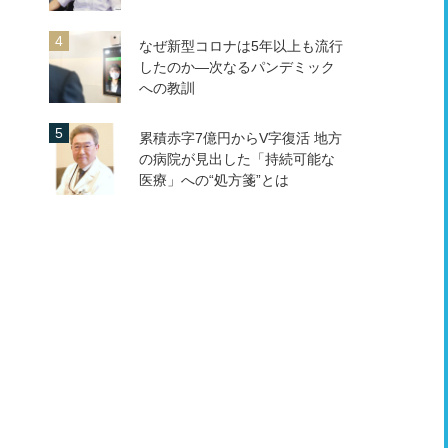
なぜ新型コロナは5年以上も流行
したのか―次なるパンデミック
への教訓
累積赤字7億円からV字復活 地方
の病院が見出した「持続可能な
医療」への“処方箋”とは