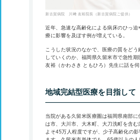
新古賀病院 川﨑 友裕院長（新古賀病院ご提供）
近年、急速な高齢化による病床のひっ迫
療に影響を及ぼす例が増えている。
こうした状況のなかで、医療の質をどう
していくのか、福岡県久留米市で急性期
友裕（かわさき ともひろ）先生に話を
地域完結型医療を目指して
当院がある久留米医療圏は福岡県南部に
は市、大川市、大木町、大刀洗町を含む
よそ45万人程度ですが、少子高齢化の
ます。久留米市単体でも、65歳以上の人口