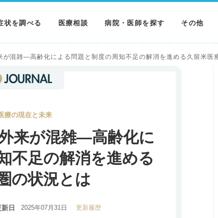
症状を調べる
医療相談
病院・医師を探す
その他
調べる
病院を探す
MNニュー
来が混雑―高齢化による問題と制度の周知不足の解消を進める久留米医
調べる
医師を探す
NEWS & 
調べる
医療の現在と未来
外来が混雑―高齢化に
知不足の解消を進める
圏の状況とは
更新日
2025年07月31日
更新履歴