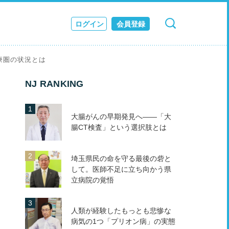
ログイン
会員登録
検索
キャンセル
ス
療圏の状況とは
JOURNAL
NJ RANKING
大腸がんの早期発見へ――「大
腸CT検査」という選択肢とは
埼玉県民の命を守る最後の砦と
して。医師不足に立ち向かう県
立病院の覚悟
人類が経験したもっとも悲惨な
病気の1つ「プリオン病」の実態