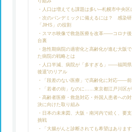
り組み
人口は増えても課題は多い─札幌市中央区
次のパンデミックに備えるには？ 感染研
「JIHS」の役割
スマホ映像で救急医療を改革――コロナ後
台裏
急性期病院の過密化と高齢化が進む大阪で
た病院の戦略とは
人口半減、病院が「多すぎる」――福岡県
後退”のリアル
「段差のない医療」で高齢化に対応――前
「若者の街」なのに……東京都江戸川区が
高齢者医療・救急対応・外国人患者への対
決に向けた取り組み
日本の未来図、大阪・南河内で続く、要支
挑戦
「大腸がんと診断されても希望はあります