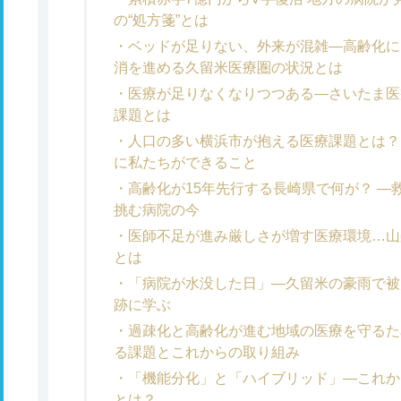
の“処方箋”とは
ベッドが足りない、外来が混雑―高齢化に
消を進める久留米医療圏の状況とは
医療が足りなくなりつつある―さいたま医
課題とは
人口の多い横浜市が抱える医療課題とは？
に私たちができること
高齢化が15年先行する長崎県で何が？ 
挑む病院の今
医師不足が進み厳しさが増す医療環境…山
とは
「病院が水没した日」―久留米の豪雨で被
跡に学ぶ
過疎化と高齢化が進む地域の医療を守るた
る課題とこれからの取り組み
「機能分化」と「ハイブリッド」―これか
とは？