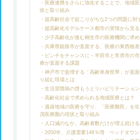
医療連携をさらに強化することで、地域医
状と取り組み
超高齢社会で起こりがちな2つの問題に対
超高齢化モデルケース都市の実情から見る
少子高齢化が進む桐生市の医療機関に求め
兵庫県姫路市が直面する、医療の東西格差
ピンチをチャンスに－半田市と常滑市の市
療が直面する課題
神戸市で急増する「高齢単身世帯」が直面
り組む現場とは
生活習慣病の啓もうとリハビリテーション
高齢化社会で求められる地域医療とは？ 
過疎地域の医療を守り、「医療難民」を生
茂医療圏の現状と取り組み
人口減のなか、高齢者数だけが増え続ける
2050年、介護需要148％増 ベッドタウ