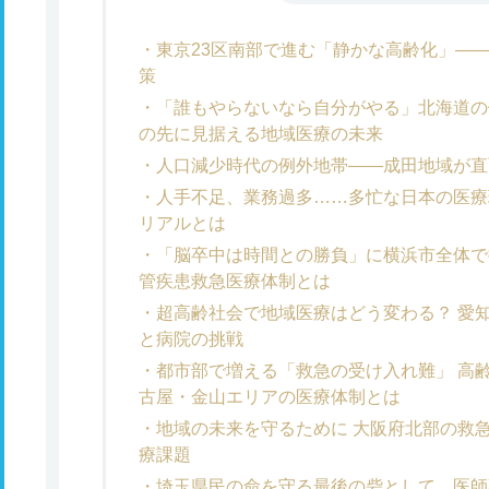
東京23区南部で進む「静かな高齢化」―
策
「誰もやらないなら自分がやる」北海道の
の先に見据える地域医療の未来
人口減少時代の例外地帯――成田地域が直
人手不足、業務過多……多忙な日本の医療
リアルとは
「脳卒中は時間との勝負」に横浜市全体で
管疾患救急医療体制とは
超高齢社会で地域医療はどう変わる？ 愛
と病院の挑戦
都市部で増える「救急の受け入れ難」 高
古屋・金山エリアの医療体制とは
地域の未来を守るために 大阪府北部の救
療課題
埼玉県民の命を守る最後の砦として。医師