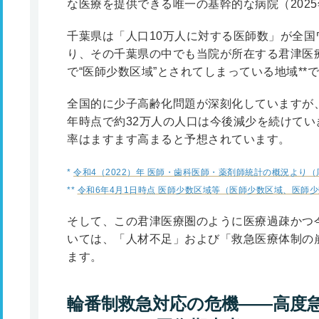
な医療を提供できる唯一の基幹的な病院（202
千葉県は「人口10万人に対する医師数」が全国
り、その千葉県の中でも当院が所在する君津医
で“医師少数区域”とされてしまっている地域
**
で
全国的に少子高齢化問題が深刻化していますが、
年時点で約32万人の人口は今後減少を続けてい
率はますます高まると予想されています。
*
令和4（2022）年 医師・歯科医師・薬剤師統計の概況より
**
令和6年4月1日時点 医師少数区域等（医師少数区域、医師
そして、この君津医療圏のように医療過疎かつ
いては、「人材不足」および「救急医療体制の
ます。
輪番制救急対応の危機――高度