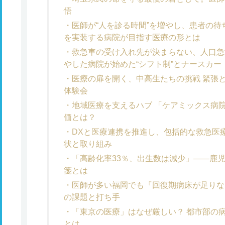
悟
医師が“人を診る時間”を増やし、患者の待
を実装する病院が目指す医療の形とは
救急車の受け入れ先が決まらない、人口急
やした病院が始めた“シフト制”とナースカー
医療の扉を開く、中高生たちの挑戦 緊張
体験会
地域医療を支えるハブ 「ケアミックス病院
価とは？
DXと医療連携を推進し、包括的な救急医
状と取り組み
「高齢化率33％、出生数は減少」――鹿
箋とは
医師が多い福岡でも『回復期病床が足りな
の課題と打ち手
「東京の医療」はなぜ厳しい？ 都市部の病
とは